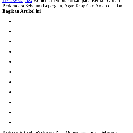
11/12/2025
alex
Komentar Dinonaktifkan
pada Berikut Urutan
Berkendara Sebelum Bepergian, Agar Tetap Cari Aman di Jalan
Bagikan Artikel ini
Bagikan Artikel iniSidoarjo, NTTOnlinenow.com – Sebelum