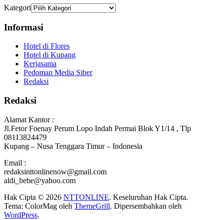
Kategori
Informasi
Hotel di Flores
Hotel di Kupang
Kerjasama
Pedoman Media Siber
Redaksi
Redaksi
Alamat Kantor :
Jl.Fetor Foenay Perum Lopo Indah Permai Blok Y1/14 , Tlp
08113824479
Kupang – Nusa Tenggara Timur – Indonesia
Email :
redaksinttonlinenow@gmail.com
aldi_bebe@yahoo.com
Hak Cipta © 2026
NTTONLINE
. Keseluruhan Hak Cipta.
Tema: ColorMag oleh
ThemeGrill
. Dipersembahkan oleh
WordPress
.