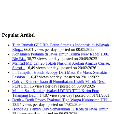
Popular Artikel
Tuan Rumah GPDRR, Peran Strategis Indonesia di Wilayah
Ring...
66,01 views per day
|
posted on 09/05/2022
Konsumen Pertama di Jawa Timur Terima New Rebel 1100,
Big Bi...
38,77 views per day
|
posted on 20/09/2025
Mahfud MD dan 26 Tokoh Nasional Ajukan Amicus Curiae,
Soroti...
16,49 views per day
|
posted on 20/02/2026
Ini Tampilan Honda Scoopy Dari Masa Ke Masa, Semakin
Fashion...
16,47 views per day
|
posted on 29/11/2022
Cahaya Kemerdekaan di Nonotbatan: Listrik Masuk Desa,
PLN Ed...
15 views per day
|
posted on 06/08/2026
Mabuk Saat Kunker, Waket I DPRD TTU Kirim Foto
Telanjang Bad...
14,87 views per day
|
posted on 01/11/2021
Detik – Detik Proses Evakuasi Tiga Warga Kabupaten TTU...
13,94 views per day
|
posted on 17/05/2020
Honda AT Family Day Semarakkan 11 Kota di Jawa Timur
13 views per day
|
posted on 06/08/2026