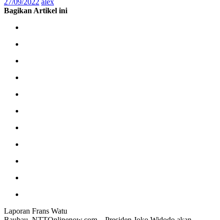
27/09/2022
alex
Bagikan Artikel ini
Laporan Frans Watu
Baubau, NTTOnlinenow.com – Presiden Joko Widodo akan