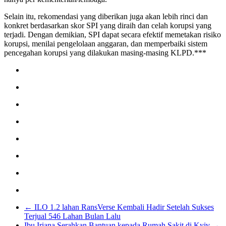
Selain itu, rekomendasi yang diberikan juga akan lebih rinci dan
konkret berdasarkan skor SPI yang diraih dan celah korupsi yang
terjadi. Dengan demikian, SPI dapat secara efektif memetakan risiko
korupsi, menilai pengelolaan anggaran, dan memperbaiki sistem
pencegahan korupsi yang dilakukan masing-masing KLPD.***
←
ILO 1.2 lahan RansVerse Kembali Hadir Setelah Sukses
Terjual 546 Lahan Bulan Lalu
Ibu Iriana Serahkan Bantuan kepada Rumah Sakit di Kyiv
→