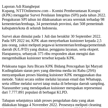
Laporan Adi Rianghepat
Kupang, NTTOnlinenow.com – Komisi Pemberantasan Korupsi
(KPK) menggelar Survei Penilaian Integritas (SPI) pada tahun 2022.
Pengukuran SPI tahun ini dilaksanakan secara serentak terhadap 98
kementerian/lembaga, 34 pemerintah provinsi, dan 508 pemerintah
kabupaten/kota di seluruh Indonesia.
Survei akan dimulai pada 1 Juli dan berakhir 30 September 2022.
Pada SPI 2022 ini, KPK akan menyebarkan kuisioner kepada 2,5
juta orang, yakni meliputi pegawai kementerian/lembaga/pemerintah
daerah (K/L/P/D) yang diukur, pengguna layanan, serta ekspert.
Harapannya, sebanyak 375 ribu responden akan mengisi dan
mengembalikan kuisioner tersebut kepada KPK.
Pelaksana tugas Juru Bicara KPK Bidang Pencegahan Ipi Maryati
Kudingdalam siaran pers yang diterima media ini Rabu (29/6)
menyampaikan proses blasting kuisioner KPK menggunakan dua
metode. Yakni secara online melalui layanan email dan Whatsapp,
serta offline melalui survei tatap muka di beberapa daerah sampling.
Narasumber yang mendapatkan kuisioner merupakan representasi
dari 7.777.891 populasi di berbagai KLPD.
Tahapan selanjutnya ialah proses pengolahan data yang akan
dilakukan hingga 4 November 2022. Prosesnya meliputi cleaning