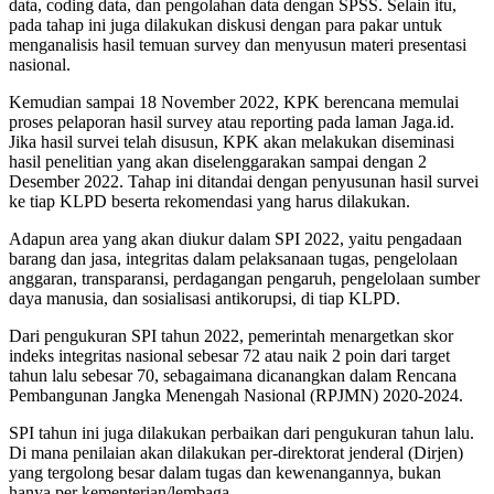
data, coding data, dan pengolahan data dengan SPSS. Selain itu,
pada tahap ini juga dilakukan diskusi dengan para pakar untuk
menganalisis hasil temuan survey dan menyusun materi presentasi
nasional.
Kemudian sampai 18 November 2022, KPK berencana memulai
proses pelaporan hasil survey atau reporting pada laman Jaga.id.
Jika hasil survei telah disusun, KPK akan melakukan diseminasi
hasil penelitian yang akan diselenggarakan sampai dengan 2
Desember 2022. Tahap ini ditandai dengan penyusunan hasil survei
ke tiap KLPD beserta rekomendasi yang harus dilakukan.
Adapun area yang akan diukur dalam SPI 2022, yaitu pengadaan
barang dan jasa, integritas dalam pelaksanaan tugas, pengelolaan
anggaran, transparansi, perdagangan pengaruh, pengelolaan sumber
daya manusia, dan sosialisasi antikorupsi, di tiap KLPD.
Dari pengukuran SPI tahun 2022, pemerintah menargetkan skor
indeks integritas nasional sebesar 72 atau naik 2 poin dari target
tahun lalu sebesar 70, sebagaimana dicanangkan dalam Rencana
Pembangunan Jangka Menengah Nasional (RPJMN) 2020-2024.
SPI tahun ini juga dilakukan perbaikan dari pengukuran tahun lalu.
Di mana penilaian akan dilakukan per-direktorat jenderal (Dirjen)
yang tergolong besar dalam tugas dan kewenangannya, bukan
hanya per kementerian/lembaga.