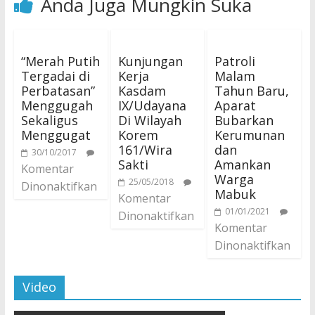
Anda Juga Mungkin Suka
“Merah Putih
Kunjungan
Patroli
Tergadai di
Kerja
Malam
Perbatasan”
Kasdam
Tahun Baru,
Menggugah
IX/Udayana
Aparat
Sekaligus
Di Wilayah
Bubarkan
Menggugat
Korem
Kerumunan
161/Wira
dan
30/10/2017
Sakti
Amankan
Komentar
Warga
25/05/2018
Dinonaktifkan
Mabuk
Komentar
01/01/2021
Dinonaktifkan
Komentar
Dinonaktifkan
Video