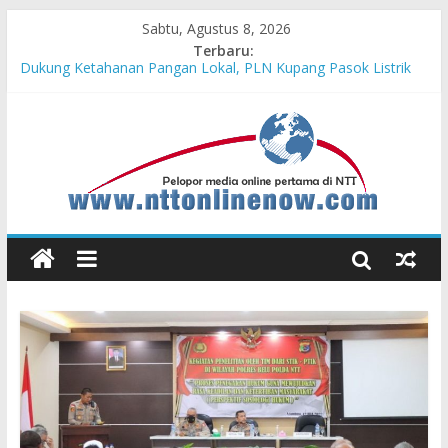
Sabtu, Agustus 8, 2026
Terbaru:
Dukung Ketahanan Pangan Lokal, PLN Kupang Pasok Listrik
Industri Penyimpanan Ayam Beku, Jelang Peringatan HUT RI
ke-81
Komisaris Independen Pertamina Patra Niaga Terpikat Produk
UMKM Mitra Binaan dengan Sentuhan Kemanusiaan dan
Keberlanjutan
Honda DBL 2026 East Java – North Resmi Bergulir, MPM
Honda Jatim Hadirkan Kompetisi dan Aktivitas Seru untuk
Generasi Muda
Teras Bank Indonesia Hadir di Belu, Bupati Willy : Terima Kasih
BI Atas Kepeduliannya Tingkatkan Budaya Literasi
Astra Honda Siap Lanjutkan Performa Positif di ARRC
Mandalika 2026