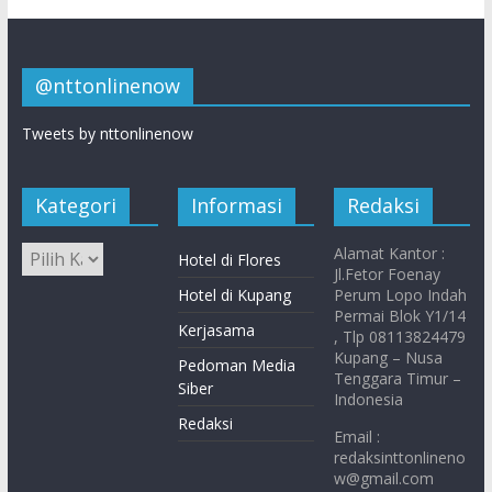
@nttonlinenow
Tweets by nttonlinenow
Kategori
Informasi
Redaksi
Alamat Kantor :
Hotel di Flores
Jl.Fetor Foenay
Hotel di Kupang
Perum Lopo Indah
Permai Blok Y1/14
Kerjasama
, Tlp 08113824479
Kupang – Nusa
Pedoman Media
Tenggara Timur –
Siber
Indonesia
Redaksi
Email :
redaksinttonlineno
w@gmail.com