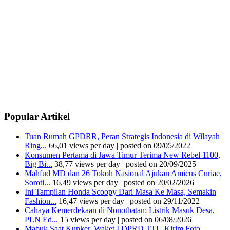
Popular Artikel
Tuan Rumah GPDRR, Peran Strategis Indonesia di Wilayah
Ring...
66,01 views per day
|
posted on 09/05/2022
Konsumen Pertama di Jawa Timur Terima New Rebel 1100,
Big Bi...
38,77 views per day
|
posted on 20/09/2025
Mahfud MD dan 26 Tokoh Nasional Ajukan Amicus Curiae,
Soroti...
16,49 views per day
|
posted on 20/02/2026
Ini Tampilan Honda Scoopy Dari Masa Ke Masa, Semakin
Fashion...
16,47 views per day
|
posted on 29/11/2022
Cahaya Kemerdekaan di Nonotbatan: Listrik Masuk Desa,
PLN Ed...
15 views per day
|
posted on 06/08/2026
Mabuk Saat Kunker, Waket I DPRD TTU Kirim Foto