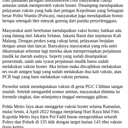
Dari pantauan jaringan nntonlinenow.com masyarakat cukup
antusias untuk memperoleh vaksin boster. Disamping mendapatkan
pelayanan vaksin yang baik dari petugas Kepolisian yang Sebagian
besar Polisi Wanita (Polwan), masyarakat juga mendapatkan bonus
berupa setengah liter minyak goreng dari panitia penyelenggara.
Masyarakat antri berebutan mendapatkan vaksi boster, bahkan ada
yang datang dari Jakarta Selatan, Jakarta Barat dan seputaran Kali
Malang. Dengan prokes yang cukup ketat, pelayanan berjalan
dengan aman dan lancar. Banyaknya masyarakat yang rela antri
dikarenakan sebentar lagi mereka akan mempersiapkan perjalanan
mudik ke daerah asalnya. Seperti yang sudah disampaikan
pemerintah, salah satu syarat perjalanan mudik harus sudah
melakukan vaksin boster. Jika belum maka diwajibkan melakukan
tes swab antigen bagi yang sudah melakukan dua kali vaksin, atau
PCR bagi yang baru melakukan vaksin pertama.
Prosedur untuk mendapatakan vaksin di gerai PGC Cililitan sangat
mudah. Setelah mengambil nomor antrian, masyarakat diminta isi
formulir singkat, dan selanjutnya tinggal menunggu giliran.
Polda Metro Jaya akan menggelar vaksin boster selama Ramadan,
mulai Senin, 4 April 2022 hingga menjelang Hari Raya Idul Fitri.
Kapolda Metro Jaya Irjen Pol Fadil Imran mengerahkan seluruh
Polres dan Polsek di 335 titik dengan target harian 143 ribu vaksin
dosis ketiga.