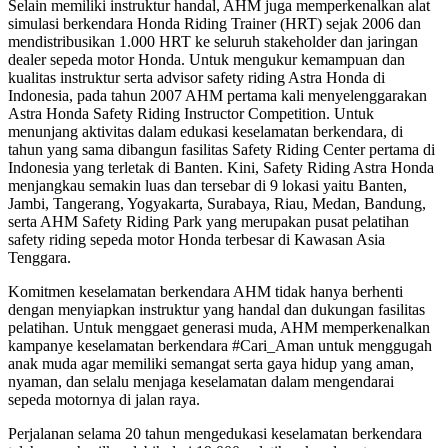
Selain memiliki instruktur handal, AHM juga memperkenalkan alat
simulasi berkendara Honda Riding Trainer (HRT) sejak 2006 dan
mendistribusikan 1.000 HRT ke seluruh stakeholder dan jaringan
dealer sepeda motor Honda. Untuk mengukur kemampuan dan
kualitas instruktur serta advisor safety riding Astra Honda di
Indonesia, pada tahun 2007 AHM pertama kali menyelenggarakan
Astra Honda Safety Riding Instructor Competition. Untuk
menunjang aktivitas dalam edukasi keselamatan berkendara, di
tahun yang sama dibangun fasilitas Safety Riding Center pertama di
Indonesia yang terletak di Banten. Kini, Safety Riding Astra Honda
menjangkau semakin luas dan tersebar di 9 lokasi yaitu Banten,
Jambi, Tangerang, Yogyakarta, Surabaya, Riau, Medan, Bandung,
serta AHM Safety Riding Park yang merupakan pusat pelatihan
safety riding sepeda motor Honda terbesar di Kawasan Asia
Tenggara.
Komitmen keselamatan berkendara AHM tidak hanya berhenti
dengan menyiapkan instruktur yang handal dan dukungan fasilitas
pelatihan. Untuk menggaet generasi muda, AHM memperkenalkan
kampanye keselamatan berkendara #Cari_Aman untuk menggugah
anak muda agar memiliki semangat serta gaya hidup yang aman,
nyaman, dan selalu menjaga keselamatan dalam mengendarai
sepeda motornya di jalan raya.
Perjalanan selama 20 tahun mengedukasi keselamatan berkendara