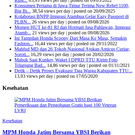
Ring...
65,93 views per day
|
posted on 09/05/2022
Konsumen Pertama di Jawa Timur Terima New Rebel 1100,
Big Bi...
38,54 views per day
|
posted on 20/09/2025
Kolaborasi BNPP-Imigrasi Atambua Gelar Eazy Passport di
PLBN...
26 views per day
|
posted on 09/08/2026
Momen HUT ke-81 RI dan Hormati Jasa Pahlawan, Imigrasi
Atamb...
21 views per day
|
posted on 09/08/2026
Ini Tampilan Honda Scoopy Dari Masa Ke Masa, Semakin
Fashion...
16,44 views per day
|
posted on 29/11/2022
Mahfud MD dan 26 Tokoh Nasional Ajukan Amicus Curiae,
Soroti...
16,29 views per day
|
posted on 20/02/2026
Mabuk Saat Kunker, Waket I DPRD TTU Kirim Foto
Telanjang Bad...
14,86 views per day
|
posted on 01/11/2021
Detik – Detik Proses Evakuasi Tiga Warga Kabupaten TTU...
13,93 views per day
|
posted on 17/05/2020
Kesehatan
Kesehatan
MPM Honda Jatim Bersama YBSI Berikan