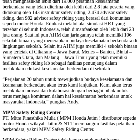
telah menghasilkan lebih dari 19.000 pelatihan keselamatan
berkendara yang telah diterima oleh lebih dari 2,8 juta peserta yang
didukung oleh 143 instruktur safety riding, 2.474 advisor safety
riding, dan 982 advisor safety riding yang berasal dari komunitas
sepeda motor Honda. Edukasi melalui alat simulasi HRT yang
tersebar di seluruh Indonesia, telah dimanfaatkan oleh lebih dari 23
juta orang. Saat ini pun AHM dan jaringannya telah memiliki 106
sekolah binaan yang menerapkan budaya keselamatan berkendara di
lingkungan sekolah. Selain itu AHM juga memiliki 4 sekolah binaan
yang terletak di Cikarang – Jawa Barat, Menes – Banten, Binjai –
Sumatera Utara, dan Malang – Jawa Timur yang telah memiliki
fasilitas safety riding lab sebagai fasilitas penunjang dalam
melakukan edukasi keselamatan berkendara di sekolah.
“Perjalanan 20 tahun untuk mewujudkan budaya keselamatan dan
keamanan berkendara akan terus kami lanjutkan. Kami akan terus
melakukan inovasi dan kolaborasi dengan berbagai pihak untuk
terus menjaga komitmen dalam hal keselamatan berkendara untuk
masyarakat Indonesia,” pungkas Andy.
MPM Safety Riding Center
PT. Mitra Pinasthika Mulia ( MPM Honda Jatim ) distributor sepeda
motor Honda wilayah Jatim & NTT membangun fasilitas pelatihan
berkendara, yakni MPM Safety Riding Center.
MPM Safety Riding Centre tidak hanya untuk melatih para