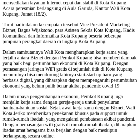
menyediakan layanan Internet cepat dan stabil di Kota Kupang.
Acara peresmian berlangsung di Aula Garuda, Kantor Wali Kota
Kupang, Jumat (18/2).
Turut hadir dalam kesempatan tersebut Vice President Marketing
Biznet, Bagus Wijaksono, para Asisten Sekda Kota Kupang, Kadis
Komunikasi dan Informatika Kota Kupang beserta beberapa
pimpinan perangkat daerah di lingkup Kota Kupang.
Dalam sambutannya Wali Kota mengharapkan kerja sama yang
terjalin antara Biznet dengan Pemkot Kupang bisa memberi dampak
yang baik bagi pertumbuhan ekonomi di Kota Kupang. Dengan
pemasangan jaringan WiFi gratis di sejumlah titik di Kota Kupang
menurutnya bisa mendorong lahirnya start-start up baru yang
berbasis digital, yang diharapkan dapat mempengaruhi pertumbuhan
ekonomi yang belum pulih benar akibat pandemic covid 19.
Dalam upaya pengembangan ekonomi, Pemkot Kupang juga
menjalin kerja sama dengan gereja-gereja untuk penyaluran
bantuan-bantuan sosial. Sejak awal kerja sama dengan Biznet, Wali
Kota Jeriko memberikan penekanan khusus pada support untuk
rumah-rumah ibadah, yang mengalami pembatasan akibat pandemi.
Dengan pemasangan wifi gratis di rumah-rumah ibadah, diharapkan
ibadat umat beragama bisa berjalan dengan baik meskipun
berlangsung secara online.