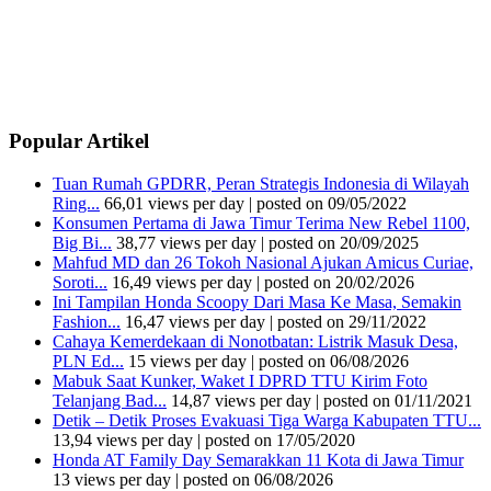
Popular Artikel
Tuan Rumah GPDRR, Peran Strategis Indonesia di Wilayah
Ring...
66,01 views per day
|
posted on 09/05/2022
Konsumen Pertama di Jawa Timur Terima New Rebel 1100,
Big Bi...
38,77 views per day
|
posted on 20/09/2025
Mahfud MD dan 26 Tokoh Nasional Ajukan Amicus Curiae,
Soroti...
16,49 views per day
|
posted on 20/02/2026
Ini Tampilan Honda Scoopy Dari Masa Ke Masa, Semakin
Fashion...
16,47 views per day
|
posted on 29/11/2022
Cahaya Kemerdekaan di Nonotbatan: Listrik Masuk Desa,
PLN Ed...
15 views per day
|
posted on 06/08/2026
Mabuk Saat Kunker, Waket I DPRD TTU Kirim Foto
Telanjang Bad...
14,87 views per day
|
posted on 01/11/2021
Detik – Detik Proses Evakuasi Tiga Warga Kabupaten TTU...
13,94 views per day
|
posted on 17/05/2020
Honda AT Family Day Semarakkan 11 Kota di Jawa Timur
13 views per day
|
posted on 06/08/2026