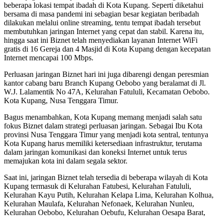
beberapa lokasi tempat ibadah di Kota Kupang. Seperti diketahui
bersama di masa pandemi ini sebagian besar kegiatan beribadah
dilakukan melalui online streaming, tentu tempat ibadah tersebut
membutuhkan jaringan Internet yang cepat dan stabil. Karena itu,
hingga saat ini Biznet telah menyediakan layanan Internet WiFi
gratis di 16 Gereja dan 4 Masjid di Kota Kupang dengan kecepatan
Internet mencapai 100 Mbps.
Perluasan jaringan Biznet hari ini juga dibarengi dengan peresmian
kantor cabang baru Branch Kupang Oebobo yang beralamat di Jl.
W.J. Lalamentik No 47A, Kelurahan Fatululi, Kecamatan Oebobo.
Kota Kupang, Nusa Tenggara Timur.
Bagus menambahkan, Kota Kupang memang menjadi salah satu
fokus Biznet dalam strategi perluasan jaringan. Sebagai Ibu Kota
provinsi Nusa Tenggara Timur yang menjadi kota sentral, tentunya
Kota Kupang harus memiliki ketersediaan infrastruktur, terutama
dalam jaringan komunikasi dan koneksi Internet untuk terus
memajukan kota ini dalam segala sektor.
Saat ini, jaringan Biznet telah tersedia di beberapa wilayah di Kota
Kupang termasuk di Kelurahan Fatubesi, Kelurahan Fatululi,
Kelurahan Kayu Putih, Kelurahan Kelapa Lima, Kelurahan Kolhua,
Kelurahan Maulafa, Kelurahan Nefonaek, Kelurahan Nunleu,
Kelurahan Oebobo, Kelurahan Oebufu, Kelurahan Oesapa Barat,