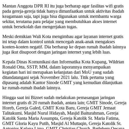
Mantan Anggota DPR RI itu juga berharap agar fasilitas wifi gratis
pada gereja-gereja tidak hanya dimanfaatkan untuk aktivitas ibadah
keagamaan saja, tapi juga bisa digunakan untuk membantu warga
sekitar, terutama para pelajar yang membutuhkan akses internet
untuk bersekolah dan mengerjakan tugas.
Meski demikian Wali Kota mengimbau agar layanan internet gratis
ini tetap dalam kontrol untuk mencegah anak-anak mengakses
konten-konten negatif. Dia berharap ke depan rumah ibadah lainnya
juga ikut disupoort dengan jaringan internet yang lebih luas.
Kepala Dinas Komunikasi dan Informatika Kota Kupang, Wildrian
Ronald Otta, SSTP, MM, dalam laporannya menyampaikan
kegiatan hari ini merupakan kelanjutan dari MoU yang sudah
ditandatangani sejak November 2021 lalu. Titik pertama yang
dipasang adalah Kantor Sinode GMIT yang kemudian dilanjutkan
ke rumah-rumah ibadah lainnya.
Hingga saat ini Biznet sudah melakukan pemasangan jaringan
internet gratis di 20 rumah ibadah, antara lain; GMIT Sinode, Gereja
Horeb, Gereja Galed, GMIT Kota Baru, Gereja GMIT Jemaat
Talitakumi, Masjid Nurul Hidayah, Masjid Baiturahman, Gereja
Katolik Santa Maria Assumpta, Gereja Katolik St. Maria Fatima,
GMIT Gloria Kayu Putih, Masjid Al Muttaqin, Gereja Katolik St.
Antonius Kelapa Lima, GMIT Christian Church, Betlehem Oesapa