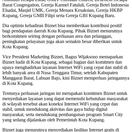
Barat Congregation, Gereja Karmel Fatululi, Gereja Betel Indonesia
Elsadai, Masjid UMK, Gereja Menara Kesaksian, Gereja HKBP
Kupang, Gereja GMII Filipi serta Gereja GBI Kupang Baru.
Dia optimis kehadiran Biznet bisa memberikan kontribusi positif
bagi pendapatan daerah Kota Kupang. Pihak Biznet menurutnya
berkomitmen seiring dengan perluasan area dan pelanggan,
peningkatan pelayanan juga akan semakin besar diberikan untuk
Kota Kupang.
Vice President Marketing Biznet, Bagus Wijaksono memaparkan
Biznet hadir di Kota Kupang, sebagai bagian dari komitmen dan
upaya menghadirkan layanan Internet WiFi yang cepat dan stabil di
lebih banyak area di Nusa Tenggara Timur, setelah Kabupaten
Manggarai Barat, Labuan Bajo, kini Biznet memperluas jaringannya
di Kota Kupang.
Tentunya perluasan jaringan ini merupakan komitmen Biznet untuk
menyediakan layanan yang dapat memenuhi kebutuhan masyarakat
di wilayah tersebut akan koneksi Internet WiFi yang cepat dan
stabil, untuk mendukung aktivitas dan gaya hidup digital
masyarakat, serta mendukung pembangunan program Smart City
yang sedang dijalankan oleh Pemerintah Kota Kupang.
Biznet juga menurutnya menyediakan fasilitas Internet gratis di