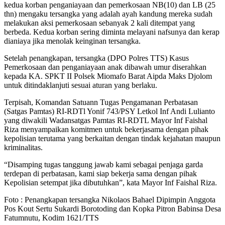
kedua korban penganiayaan dan pemerkosaan NB(10) dan LB (25
thn) mengaku tersangka yang adalah ayah kandung mereka sudah
melakukan aksi pemerkosaan sebanyak 2 kali ditempat yang
berbeda. Kedua korban sering diminta melayani nafsunya dan kerap
dianiaya jika menolak keinginan tersangka.
Setelah penangkapan, tersangka (DPO Polres TTS) Kasus
Pemerkosaan dan penganiayaan anak dibawah umur diserahkan
kepada KA. SPKT II Polsek Miomafo Barat Aipda Maks Djolom
untuk ditindaklanjuti sesuai aturan yang berlaku.
Terpisah, Komandan Satuann Tugas Pengamanan Perbatasan
(Satgas Pamtas) RI-RDTl Yonif 743/PSY Letkol Inf Andi Lulianto
yang diwakili Wadansatgas Pamtas RI-RDTL Mayor Inf Faishal
Riza menyampaikan komitmen untuk bekerjasama dengan pihak
kepolisian terutama yang berkaitan dengan tindak kejahatan maupun
kriminalitas.
“Disamping tugas tanggung jawab kami sebagai penjaga garda
terdepan di perbatasan, kami siap bekerja sama dengan pihak
Kepolisian setempat jika dibutuhkan”, kata Mayor Inf Faishal Riza.
Foto : Penangkapan tersangka Nikolaos Bahael Dipimpin Anggota
Pos Kout Sertu Sukardi Borotoding dan Kopka Pitron Babinsa Desa
Fatumnutu, Kodim 1621/TTS