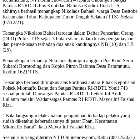
Pamtas RI-RDTL Pos Kout dan Babinsa Kodim 1621/TTS
akhirnya berhasil menangkap Nikolaos Bahael, warga Desa Bestobe
Kecamatan Tobu, Kabupaten Timor Tengah Selatan (TTS), Selasa
(07/12/21).
Tersangka Nikolaos Bahael tercatat dalam Daftar Pencarian Orang
(DPO) Polres TTS sejak 3 bulan silam, dalam kasus penganiayaan
dan pemerkosaan terhadap dua anak kandungnya NB (10) dan LB
(25).
Penangkapan terhadap Nikolaos dipimpin anggota Pos Kout Sertu
Sukardi Borotoding dan Kopka Pitron Babinsa Desa Fatumnutu,
Kodim 1621/TTS.
Tersangka berhasil diringkus atas kordinasi antara Pihak Kepolisian
Polsek Miomaffo Barat dan Satgas Pamtas RI-RDTL Yonif 743
sesuai perintah Dansatgas Pamtas RI-RDTL Letkol Inf Andi
Lulianto melalui Wadansatgas Pamtas RI-RDTL Mayor Inf Faishal
Riza.
” Kita langsung melaksanakan pengintaian terhadap pelaku yang
sudah diketahui keberadaannya di pasar Eban, Kecamatan
Miomaffo Barat”, kata Mayor Inf Faishal Riza.
Sesuai rilis yang diterima NTTOnlinenow.com, Rabu (08/12/2021)