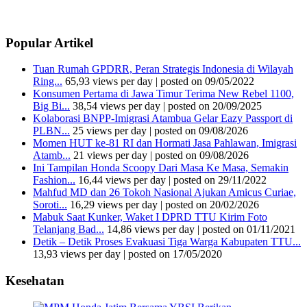
Popular Artikel
Tuan Rumah GPDRR, Peran Strategis Indonesia di Wilayah
Ring...
65,93 views per day
|
posted on 09/05/2022
Konsumen Pertama di Jawa Timur Terima New Rebel 1100,
Big Bi...
38,54 views per day
|
posted on 20/09/2025
Kolaborasi BNPP-Imigrasi Atambua Gelar Eazy Passport di
PLBN...
25 views per day
|
posted on 09/08/2026
Momen HUT ke-81 RI dan Hormati Jasa Pahlawan, Imigrasi
Atamb...
21 views per day
|
posted on 09/08/2026
Ini Tampilan Honda Scoopy Dari Masa Ke Masa, Semakin
Fashion...
16,44 views per day
|
posted on 29/11/2022
Mahfud MD dan 26 Tokoh Nasional Ajukan Amicus Curiae,
Soroti...
16,29 views per day
|
posted on 20/02/2026
Mabuk Saat Kunker, Waket I DPRD TTU Kirim Foto
Telanjang Bad...
14,86 views per day
|
posted on 01/11/2021
Detik – Detik Proses Evakuasi Tiga Warga Kabupaten TTU...
13,93 views per day
|
posted on 17/05/2020
Kesehatan