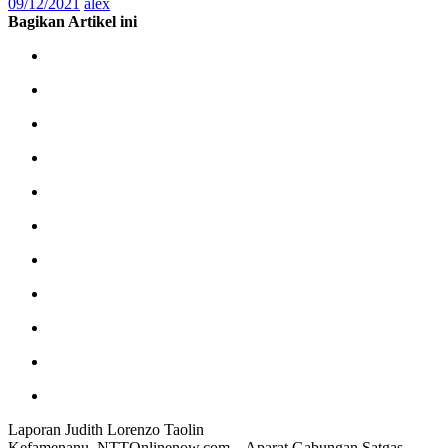
09/12/2021
alex
Bagikan Artikel ini
Laporan Judith Lorenzo Taolin
Kefamenanu, NTTOnlinenow.com – Aparat Gabungan Satgas