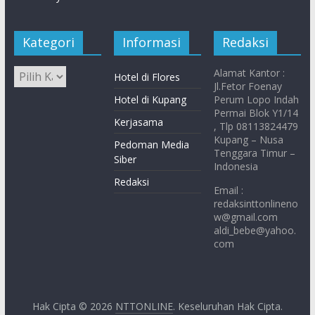
Kategori
Informasi
Redaksi
Alamat Kantor :
Hotel di Flores
Jl.Fetor Foenay
Hotel di Kupang
Perum Lopo Indah
Permai Blok Y1/14
Kerjasama
, Tlp 08113824479
Kupang – Nusa
Pedoman Media
Tenggara Timur –
Siber
Indonesia
Redaksi
Email :
redaksinttonlineno
w@gmail.com
aldi_bebe@yahoo.
com
Hak Cipta © 2026
NTTONLINE
. Keseluruhan Hak Cipta.