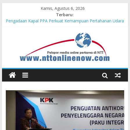
Kamis, Agustus 6, 2026
Terbaru:
Pengadaan Kapal PPA Perkuat Kemampuan Pertahanan Udara
TNI AL Hadapi Ancaman Maritim Modern
Cahaya Kemerdekaan di Nonotbatan: Listrik Masuk Desa, PLN
Edukasi Keselamatan
Honda AT Family Day Semarakkan 11 Kota di Jawa Timur
Hasil KKN Kolaborasi UGM-Undana Jadi Pedoman Bangun
Desa Desa, Tak Sekadar Laporan
Kelurahan Manuaman Gelar Beragam Lomba Meriahkan HUT
ke-81 RI