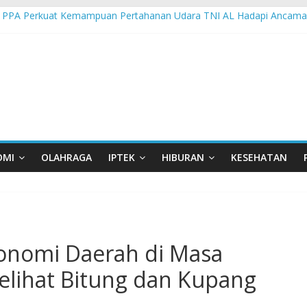
 PPA Perkuat Kemampuan Pertahanan Udara TNI AL Hadapi Ancama
an di Nonotbatan: Listrik Masuk Desa, PLN Edukasi Keselamatan
 Day Semarakkan 11 Kota di Jawa Timur
orasi UGM-Undana Jadi Pedoman Bangun Desa Desa, Tak Sekadar L
man Gelar Beragam Lomba Meriahkan HUT ke-81 RI
OMI
OLAHRAGA
IPTEK
HIBURAN
KESEHATAN
onomi Daerah di Masa
lihat Bitung dan Kupang