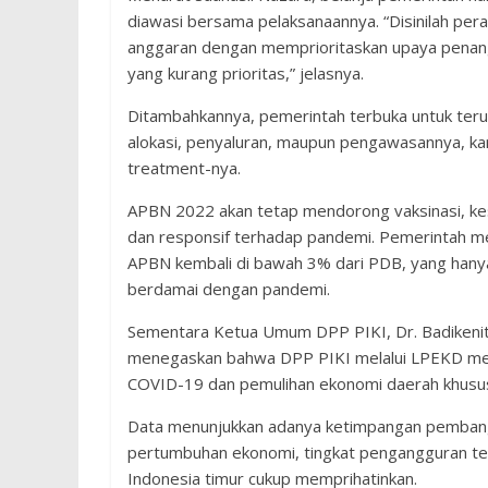
diawasi bersama pelaksanaannya. “Disinilah per
anggaran dengan memprioritaskan upaya penan
yang kurang prioritas,” jelasnya.
Ditambahkannya, pemerintah terbuka untuk terus 
alokasi, penyaluran, maupun pengawasannya, k
treatment-nya.
APBN 2022 akan tetap mendorong vaksinasi, kes
dan responsif terhadap pandemi. Pemerintah m
APBN kembali di bawah 3% dari PDB, yang hanya b
berdamai dengan pandemi.
Sementara Ketua Umum DPP PIKI, Dr. Badikenita
menegaskan bahwa DPP PIKI melalui LPEKD mem
COVID-19 dan pemulihan ekonomi daerah khususn
Data menunjukkan adanya ketimpangan pembangu
pertumbuhan ekonomi, tingkat pengangguran terb
Indonesia timur cukup memprihatinkan.