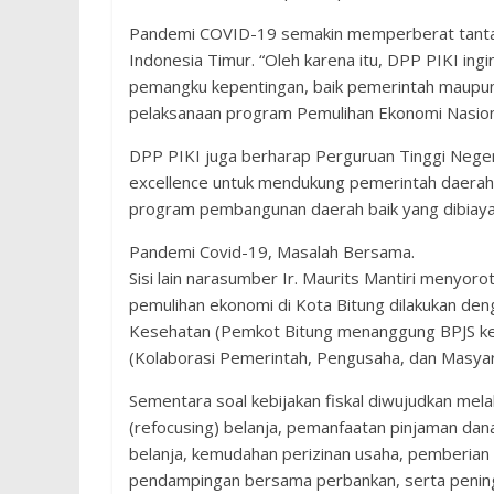
Pandemi COVID-19 semakin memperberat tantan
Indonesia Timur. “Oleh karena itu, DPP PIKI in
pemangku kepentingan, baik pemerintah maupun 
pelaksanaan program Pemulihan Ekonomi Nasional 
DPP PIKI juga berharap Perguruan Tinggi Negeri
excellence untuk mendukung pemerintah daera
program pembangunan daerah baik yang dibiaya
Pandemi Covid-19, Masalah Bersama.
Sisi lain narasumber Ir. Maurits Mantiri menyo
pemulihan ekonomi di Kota Bitung dilakukan den
Kesehatan (Pemkot Bitung menanggung BPJS ke
(Kolaborasi Pemerintah, Pengusaha, dan Masyara
Sementara soal kebijakan fiskal diwujudkan melal
(refocusing) belanja, pemanfaatan pinjaman dan
belanja, kemudahan perizinan usaha, pemberian 
pendampingan bersama perbankan, serta pening