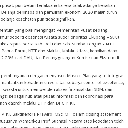
pusat, pun belum terlaksana karena tidak adanya kenaikan
ut. Belanja perlinsos dan pemulihan ekonomi 2020 malah turun
elanja kesehatan pun tidak signifikan.
entum yang baik mengingat Pemerintah Pusat sedang
ur seperti destinasi wisata super prioritas Likupang – Sulut
uke-Papua, serta Kab. Belu dan Kab. Sumba Tengah – NTT,
 Papua Barat, NTT dan Maluku, Maluku Utara, kenaikan dana
 2,25% dari DAU, dan Penanggulangan Kemiskinan Ekstrim di
si pembangunan dengan menyusun Master Plan yang terintegrasi
anfaatkan kehadiran universitas sebagai center of excellence,
 swasta untuk memperoleh akses finansial dan SDM, dan
si sebagai hub atau pusat informasi dan koordinasi para
unan daerah melalui DPP dan DPC PIKI.
PIKI, Baktinendra Prawiro, MSc. MH dalam closing statement
hususnya Wamenkeu Prof. Suahasil Nazara atas kesediaan telah
ing. Selanjutnya, bagi anggota PIKI, sebagai rumah Bersama