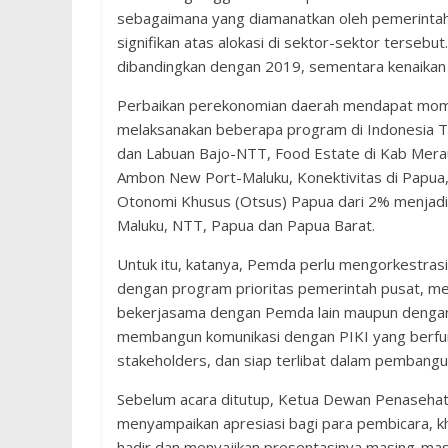
sebagaimana yang diamanatkan oleh pemerintah 
signifikan atas alokasi di sektor-sektor terseb
dibandingkan dengan 2019, sementara kenaikan b
Perbaikan perekonomian daerah mendapat mom
melaksanakan beberapa program di Indonesia Tim
dan Labuan Bajo-NTT, Food Estate di Kab Mera
Ambon New Port-Maluku, Konektivitas di Papua,
Otonomi Khusus (Otsus) Papua dari 2% menjadi
Maluku, NTT, Papua dan Papua Barat.
Untuk itu, katanya, Pemda perlu mengorkestra
dengan program prioritas pemerintah pusat, mem
bekerjasama dengan Pemda lain maupun dengan
membangun komunikasi dengan PIKI yang berfung
stakeholders, dan siap terlibat dalam pembang
Sebelum acara ditutup, Ketua Dewan Penasehat 
menyampaikan apresiasi bagi para pembicara, k
hadir dan menyajikan presentasinya masing-mas