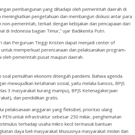
gan pembangunan yang dihadapi oleh pemerintah daerah di
gin meningkatkan pengetahuan dan membangun diskusi antar para
non-pemerintah, terkait dengan kebijakan dan pencapaian dari
di Indonesia bagian Timur,” ujar Badikenita Putri.
 dan Perguruan Tinggi Kristen dapat menjadi center of
h untuk memperkuat perencanaan dan pelaksanakan program-
i oleh pemerintah pusat maupun daerah.
roti soal pemulihan ekonomi ditengah pandemi. Bahwa agenda
gan mewujudkan ketahanan sosial, yaitu melalui bansos, BPJS
las 3 masyarakat kurang mampu), BPJS Ketenagakerjaan
kat), dan pendidikan gratis.
ui pelaksanaan anggaran yang fleksibel, prioritas ulang
a PEN untuk infrastruktur sebesar 250 miliar, penghematan
stimulus terhadap usaha mikro kecil termasuk bantuan
katan daya beli masyarakat khususnya masyarakat miskin dan