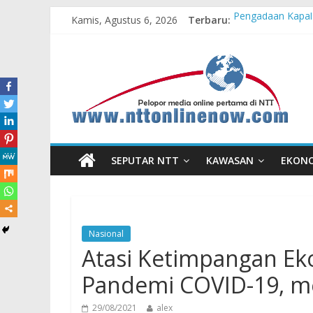
Kamis, Agustus 6, 2026
Terbaru:
Pengadaan Kapal
Cahaya Kemerdeka
Honda AT Family
Hasil KKN Kolab
Kelurahan Manua
SEPUTAR NTT
KAWASAN
EKON
Nasional
Atasi Ketimpangan Ek
Pandemi COVID-19, me
29/08/2021
alex