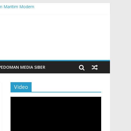
n Maritim Modern
aporan
PEDOMAN MEDIA SIBER
Video
Pemutar
Video