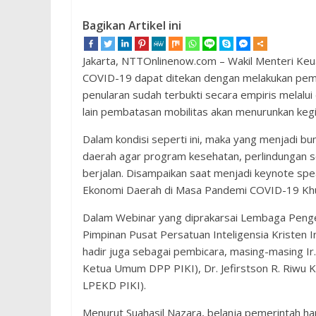
Bagikan Artikel ini
Jakarta, NTTOnlinenow.com – Wakil Menteri Keu
COVID-19 dapat ditekan dengan melakukan pemba
penularan sudah terbukti secara empiris melalui
lain pembatasan mobilitas akan menurunkan kegi
Dalam kondisi seperti ini, maka yang menjadi 
daerah agar program kesehatan, perlindungan s
berjalan. Disampaikan saat menjadi keynote s
Ekonomi Daerah di Masa Pandemi COVID-19 Khus
Dalam Webinar yang diprakarsai Lembaga Pen
Pimpinan Pusat Persatuan Inteligensia Kristen 
hadir juga sebagai pembicara, masing-masing Ir.
Ketua Umum DPP PIKI), Dr. Jefirstson R. Riwu K
LPEKD PIKI).
Menurut Suahasil Nazara, belanja pemerintah ha