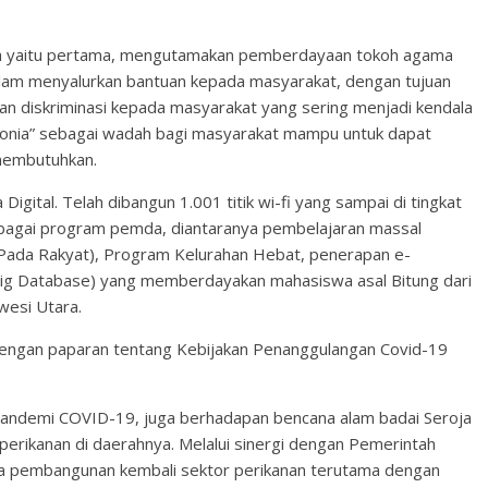
ota yaitu pertama, mengutamakan pemberdayaan tokoh agama
lam menyalurkan bantuan kepada masyarakat, dengan tujuan
an diskriminasi kepada masyarakat yang sering menjadi kendala
Diakonia” sebagai wadah bagi masyarakat mampu untuk dapat
membutuhkan.
igital. Telah dibangun 1.001 titik wi-fi yang sampai di tingkat
bagai program pemda, diantaranya pembelajaran massal
 Pada Rakyat), Program Kelurahan Hebat, penerapan e-
ig Database) yang memberdayakan mahasiswa asal Bitung dari
awesi Utara.
 dengan paparan tentang Kebijakan Penanggulangan Covid-19
pandemi COVID-19, juga berhadapan bencana alam badai Seroja
erikanan di daerahnya. Melalui sinergi dengan Pemerintah
a pembangunan kembali sektor perikanan terutama dengan