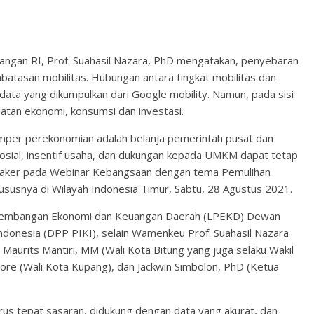
angan RI, Prof. Suahasil Nazara, PhD mengatakan, penyebaran
tasan mobilitas. Hubungan antara tingkat mobilitas dan
 data yang dikumpulkan dari Google mobility. Namun, pada sisi
atan ekonomi, konsumsi dan investasi.
bumper perekonomian adalah belanja pemerintah pusat dan
osial, insentif usaha, dan dukungan kepada UMKM dapat tetap
peaker pada Webinar Kebangsaan dengan tema Pemulihan
usnya di Wilayah Indonesia Timur, Sabtu, 28 Agustus 2021.
gembangan Ekonomi dan Keuangan Daerah (LPEKD) Dewan
Indonesia (DPP PIKI), selain Wamenkeu Prof. Suahasil Nazara
 Maurits Mantiri, MM (Wali Kota Bitung yang juga selaku Wakil
ore (Wali Kota Kupang), dan Jackwin Simbolon, PhD (Ketua
rus tepat sasaran, didukung dengan data yang akurat, dan