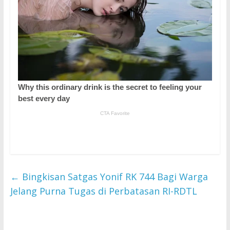
←
Bingkisan Satgas Yonif RK 744 Bagi Warga
Jelang Purna Tugas di Perbatasan RI-RDTL