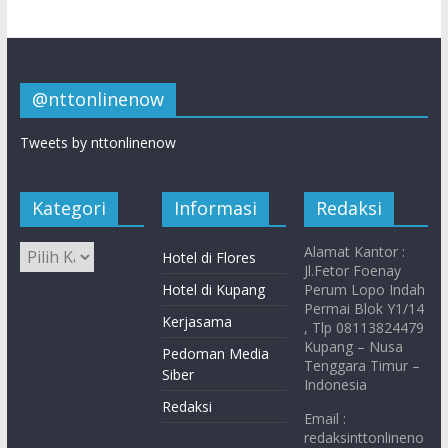
@nttonlinenow
Tweets by nttonlinenow
Kategori
Informasi
Redaksi
Alamat Kantor :
Hotel di Flores
Jl.Fetor Foenay
Hotel di Kupang
Perum Lopo Indah
Permai Blok Y1/14
Kerjasama
, Tlp 08113824479
Kupang – Nusa
Pedoman Media
Tenggara Timur –
Siber
Indonesia
Redaksi
Email :
redaksinttonlineno