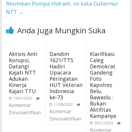
Resmikan Pompa Hidram, ini kata Gubernur
NTT
→
Anda Juga Mungkin Suka
Aktivis Anti
Dandim
Klarifikasi
Korupsi,
1621/TTS
Caleg
Datangi
Hadiri
Demokrat
Kajati NTT
Upacara
Gandeng
Adukan
Peringatan
Foto
Kinerja
HUT Veteran
Kapolres
Kajari TTU
Indonesia
Belu,
ke-73
Bawaslu :
19/01/2020
Bukan
Komentar
11/08/2022
Aktifitas
Komentar
Dinonaktifkan
Kampanye
Dinonaktifkan
30/11/2023
Komentar