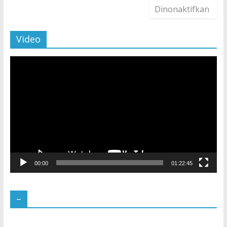
Dinonaktifkan
Video
Pemutar
Video
00:00
01:22:45
–