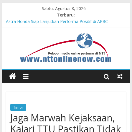
Sabtu, Agustus 8, 2026
Terbaru:
Teras Bank Indonesia Hadir di Belu, Bupati Willy : Terima Kasih
BI Atas Kepeduliannya Tingkatkan Budaya Literasi
Astra Honda Siap Lanjutkan Performa Positif di ARRC
Mandalika 2026
Dukung Ketahanan Pangan Lokal, PLN Kupang Pasok Listrik
Industri Penyimpanan Ayam Beku, Jelang Peringatan HUT RI
ke-81
Komisaris Independen Pertamina Patra Niaga Terpikat Produk
UMKM Mitra Binaan dengan Sentuhan Kemanusiaan dan
Keberlanjutan
Honda DBL 2026 East Java – North Resmi Bergulir, MPM
Honda Jatim Hadirkan Kompetisi dan Aktivitas Seru untuk
Generasi Muda
Timor
Jaga Marwah Kejaksaan,
Kajari TTU Pastikan Tidak