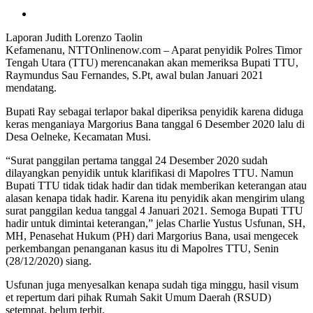
Laporan Judith Lorenzo Taolin
Kefamenanu, NTTOnlinenow.com – Aparat penyidik Polres Timor
Tengah Utara (TTU) merencanakan akan memeriksa Bupati TTU,
Raymundus Sau Fernandes, S.Pt, awal bulan Januari 2021
mendatang.
Bupati Ray sebagai terlapor bakal diperiksa penyidik karena diduga
keras menganiaya Margorius Bana tanggal 6 Desember 2020 lalu di
Desa Oelneke, Kecamatan Musi.
“Surat panggilan pertama tanggal 24 Desember 2020 sudah
dilayangkan penyidik untuk klarifikasi di Mapolres TTU. Namun
Bupati TTU tidak tidak hadir dan tidak memberikan keterangan atau
alasan kenapa tidak hadir. Karena itu penyidik akan mengirim ulang
surat panggilan kedua tanggal 4 Januari 2021. Semoga Bupati TTU
hadir untuk dimintai keterangan,” jelas Charlie Yustus Usfunan, SH,
MH, Penasehat Hukum (PH) dari Margorius Bana, usai mengecek
perkembangan penanganan kasus itu di Mapolres TTU, Senin
(28/12/2020) siang.
Usfunan juga menyesalkan kenapa sudah tiga minggu, hasil visum
et repertum dari pihak Rumah Sakit Umum Daerah (RSUD)
setempat, belum terbit.