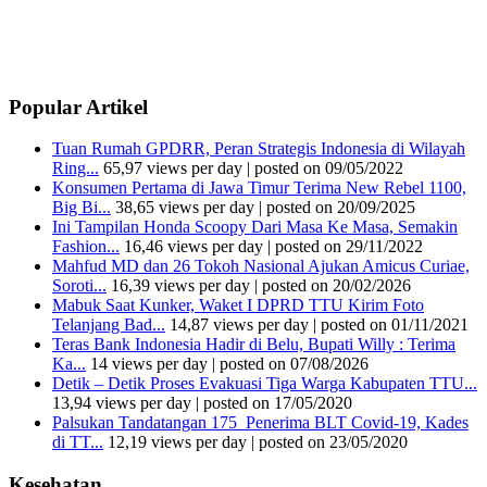
Popular Artikel
Tuan Rumah GPDRR, Peran Strategis Indonesia di Wilayah
Ring...
65,97 views per day
|
posted on 09/05/2022
Konsumen Pertama di Jawa Timur Terima New Rebel 1100,
Big Bi...
38,65 views per day
|
posted on 20/09/2025
Ini Tampilan Honda Scoopy Dari Masa Ke Masa, Semakin
Fashion...
16,46 views per day
|
posted on 29/11/2022
Mahfud MD dan 26 Tokoh Nasional Ajukan Amicus Curiae,
Soroti...
16,39 views per day
|
posted on 20/02/2026
Mabuk Saat Kunker, Waket I DPRD TTU Kirim Foto
Telanjang Bad...
14,87 views per day
|
posted on 01/11/2021
Teras Bank Indonesia Hadir di Belu, Bupati Willy : Terima
Ka...
14 views per day
|
posted on 07/08/2026
Detik – Detik Proses Evakuasi Tiga Warga Kabupaten TTU...
13,94 views per day
|
posted on 17/05/2020
Palsukan Tandatangan 175 Penerima BLT Covid-19, Kades
di TT...
12,19 views per day
|
posted on 23/05/2020
Kesehatan