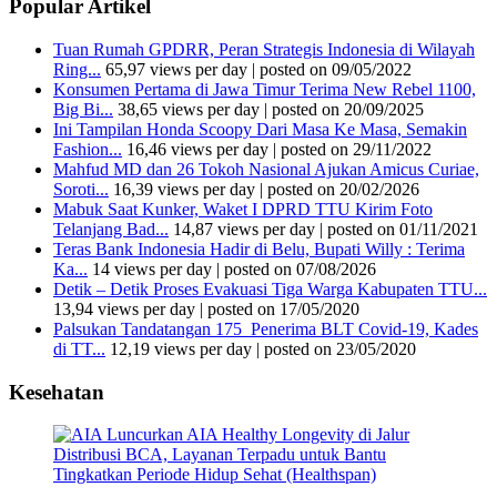
Popular Artikel
Tuan Rumah GPDRR, Peran Strategis Indonesia di Wilayah
Ring...
65,97 views per day
|
posted on 09/05/2022
Konsumen Pertama di Jawa Timur Terima New Rebel 1100,
Big Bi...
38,65 views per day
|
posted on 20/09/2025
Ini Tampilan Honda Scoopy Dari Masa Ke Masa, Semakin
Fashion...
16,46 views per day
|
posted on 29/11/2022
Mahfud MD dan 26 Tokoh Nasional Ajukan Amicus Curiae,
Soroti...
16,39 views per day
|
posted on 20/02/2026
Mabuk Saat Kunker, Waket I DPRD TTU Kirim Foto
Telanjang Bad...
14,87 views per day
|
posted on 01/11/2021
Teras Bank Indonesia Hadir di Belu, Bupati Willy : Terima
Ka...
14 views per day
|
posted on 07/08/2026
Detik – Detik Proses Evakuasi Tiga Warga Kabupaten TTU...
13,94 views per day
|
posted on 17/05/2020
Palsukan Tandatangan 175 Penerima BLT Covid-19, Kades
di TT...
12,19 views per day
|
posted on 23/05/2020
Kesehatan