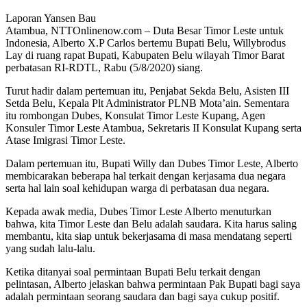
Laporan Yansen Bau
Atambua, NTTOnlinenow.com – Duta Besar Timor Leste untuk
Indonesia, Alberto X.P Carlos bertemu Bupati Belu, Willybrodus
Lay di ruang rapat Bupati, Kabupaten Belu wilayah Timor Barat
perbatasan RI-RDTL, Rabu (5/8/2020) siang.
Turut hadir dalam pertemuan itu, Penjabat Sekda Belu, Asisten III
Setda Belu, Kepala Plt Administrator PLNB Mota’ain. Sementara
itu rombongan Dubes, Konsulat Timor Leste Kupang, Agen
Konsuler Timor Leste Atambua, Sekretaris II Konsulat Kupang serta
Atase Imigrasi Timor Leste.
Dalam pertemuan itu, Bupati Willy dan Dubes Timor Leste, Alberto
membicarakan beberapa hal terkait dengan kerjasama dua negara
serta hal lain soal kehidupan warga di perbatasan dua negara.
Kepada awak media, Dubes Timor Leste Alberto menuturkan
bahwa, kita Timor Leste dan Belu adalah saudara. Kita harus saling
membantu, kita siap untuk bekerjasama di masa mendatang seperti
yang sudah lalu-lalu.
Ketika ditanyai soal permintaan Bupati Belu terkait dengan
pelintasan, Alberto jelaskan bahwa permintaan Pak Bupati bagi saya
adalah permintaan seorang saudara dan bagi saya cukup positif.