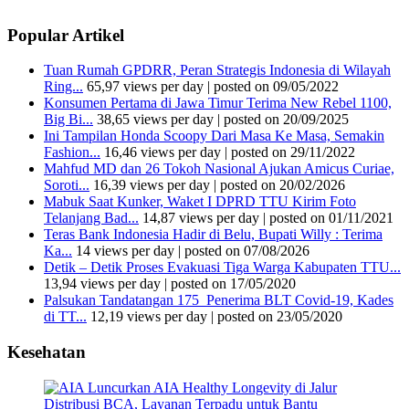
Popular Artikel
Tuan Rumah GPDRR, Peran Strategis Indonesia di Wilayah
Ring...
65,97 views per day
|
posted on 09/05/2022
Konsumen Pertama di Jawa Timur Terima New Rebel 1100,
Big Bi...
38,65 views per day
|
posted on 20/09/2025
Ini Tampilan Honda Scoopy Dari Masa Ke Masa, Semakin
Fashion...
16,46 views per day
|
posted on 29/11/2022
Mahfud MD dan 26 Tokoh Nasional Ajukan Amicus Curiae,
Soroti...
16,39 views per day
|
posted on 20/02/2026
Mabuk Saat Kunker, Waket I DPRD TTU Kirim Foto
Telanjang Bad...
14,87 views per day
|
posted on 01/11/2021
Teras Bank Indonesia Hadir di Belu, Bupati Willy : Terima
Ka...
14 views per day
|
posted on 07/08/2026
Detik – Detik Proses Evakuasi Tiga Warga Kabupaten TTU...
13,94 views per day
|
posted on 17/05/2020
Palsukan Tandatangan 175 Penerima BLT Covid-19, Kades
di TT...
12,19 views per day
|
posted on 23/05/2020
Kesehatan