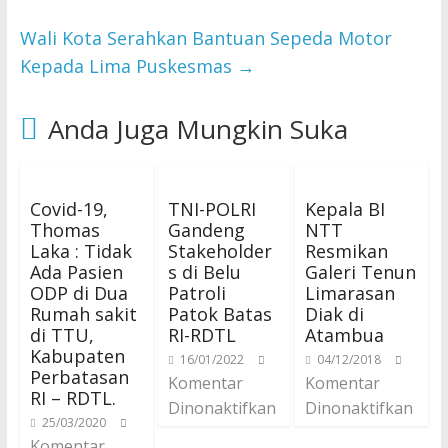
Wali Kota Serahkan Bantuan Sepeda Motor
Kepada Lima Puskesmas
→
Anda Juga Mungkin Suka
Covid-19,
TNI-POLRI
Kepala BI
Thomas
Gandeng
NTT
Laka : Tidak
Stakeholder
Resmikan
Ada Pasien
s di Belu
Galeri Tenun
ODP di Dua
Patroli
Limarasan
Rumah sakit
Patok Batas
Diak di
di TTU,
RI-RDTL
Atambua
Kabupaten
16/01/2022
04/12/2018
Perbatasan
Komentar
Komentar
RI – RDTL.
Dinonaktifkan
Dinonaktifkan
25/03/2020
Komentar