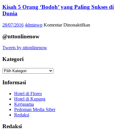
Virus
Kenaikan
Komputer
Kisah 5 Orang ‘Bodoh’ yang Paling Sukses di
Berat
Paling
Dunia
Badan
Berbahaya
dalam
pada
28/07/2016
4dminwp
Komentar Dinonaktifkan
Sejarah
Kisah
5
@nttonlinenow
Orang
‘Bodoh’
Tweets by nttonlinenow
yang
Paling
Kategori
Sukses
di
Kategori
Dunia
Informasi
Hotel di Flores
Hotel di Kupang
Kerjasama
Pedoman Media Siber
Redaksi
Redaksi