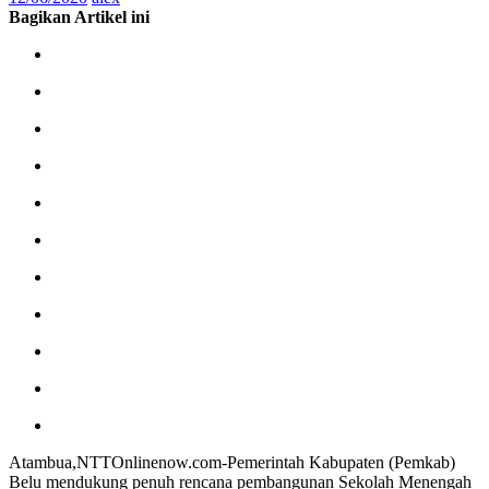
Bagikan Artikel ini
e
r
t
a
m
a
D
i
N
T
T
Atambua,NTTOnlinenow.com-Pemerintah Kabupaten (Pemkab)
Belu mendukung penuh rencana pembangunan Sekolah Menengah