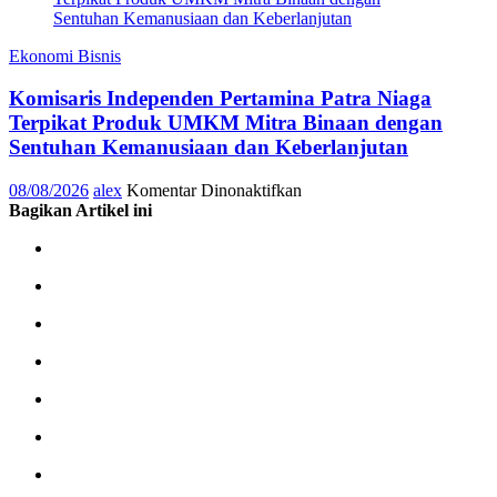
MPM
Honda
Jatim
Ekonomi Bisnis
Gelar
Aksi
Komisaris Independen Pertamina Patra Niaga
Donor
Terpikat Produk UMKM Mitra Binaan dengan
Darah
Sentuhan Kemanusiaan dan Keberlanjutan
Bersama
Konsumen
pada
08/08/2026
alex
Komentar Dinonaktifkan
Komisaris
Bagikan Artikel ini
Independen
Pertamina
Patra
Niaga
Terpikat
Produk
UMKM
Mitra
Binaan
dengan
Sentuhan
Kemanusiaan
dan
Keberlanjutan