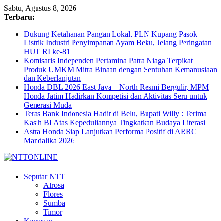
Sabtu, Agustus 8, 2026
Terbaru:
Dukung Ketahanan Pangan Lokal, PLN Kupang Pasok
Listrik Industri Penyimpanan Ayam Beku, Jelang Peringatan
HUT RI ke-81
Komisaris Independen Pertamina Patra Niaga Terpikat
Produk UMKM Mitra Binaan dengan Sentuhan Kemanusiaan
dan Keberlanjutan
Honda DBL 2026 East Java – North Resmi Bergulir, MPM
Honda Jatim Hadirkan Kompetisi dan Aktivitas Seru untuk
Generasi Muda
Teras Bank Indonesia Hadir di Belu, Bupati Willy : Terima
Kasih BI Atas Kepeduliannya Tingkatkan Budaya Literasi
Astra Honda Siap Lanjutkan Performa Positif di ARRC
Mandalika 2026
N
Seputar NTT
Alrosa
T
Flores
T
Sumba
O
Timor
N
Kawasan