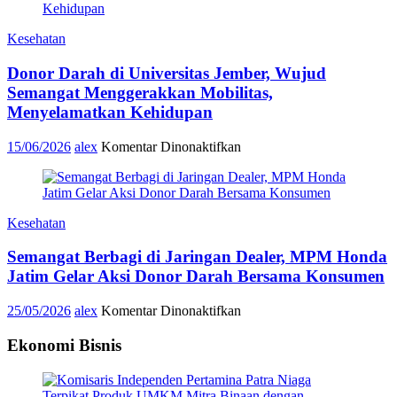
Muhammadiyah
1
Kesehatan
Kepanjen,
Wujud
Donor Darah di Universitas Jember, Wujud
Kolaborasi
Sekolah
Semangat Menggerakkan Mobilitas,
dan
Menyelamatkan Kehidupan
Keluarga
untuk
pada
15/06/2026
alex
Komentar Dinonaktifkan
Kemanusiaan
Donor
Darah
di
Universitas
Kesehatan
Jember,
Wujud
Semangat Berbagi di Jaringan Dealer, MPM Honda
Semangat
Menggerakkan
Jatim Gelar Aksi Donor Darah Bersama Konsumen
Mobilitas,
Menyelamatkan
pada
25/05/2026
alex
Komentar Dinonaktifkan
Kehidupan
Semangat
Berbagi
Ekonomi Bisnis
di
Jaringan
Dealer,