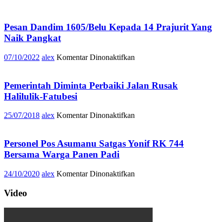
Pesan Dandim 1605/Belu Kepada 14 Prajurit Yang
Naik Pangkat
pada
07/10/2022
alex
Komentar Dinonaktifkan
Pesan
Dandim
1605/Belu
Pemerintah Diminta Perbaiki Jalan Rusak
Kepada
Halilulik-Fatubesi
14
Prajurit
pada
25/07/2018
alex
Komentar Dinonaktifkan
Yang
Pemerintah
Naik
Diminta
Pangkat
Perbaiki
Personel Pos Asumanu Satgas Yonif RK 744
Jalan
Bersama Warga Panen Padi
Rusak
Halilulik-
pada
24/10/2020
alex
Komentar Dinonaktifkan
Fatubesi
Personel
Pos
Video
Asumanu
Satgas
Yonif