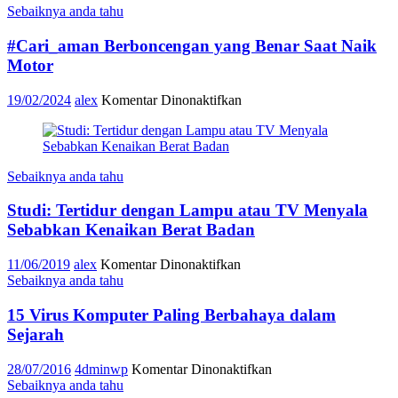
Sebaiknya anda tahu
Ini
Agar
#Cari_aman Berboncengan yang Benar Saat Naik
#Cari_Aman
Saat
Motor
Naik
Motor.
pada
19/02/2024
alex
Komentar Dinonaktifkan
#Cari_aman
Berboncengan
yang
Benar
Sebaiknya anda tahu
Saat
Naik
Studi: Tertidur dengan Lampu atau TV Menyala
Motor
Sebabkan Kenaikan Berat Badan
pada
11/06/2019
alex
Komentar Dinonaktifkan
Studi:
Sebaiknya anda tahu
Tertidur
dengan
15 Virus Komputer Paling Berbahaya dalam
Lampu
Sejarah
atau
TV
pada
28/07/2016
4dminwp
Komentar Dinonaktifkan
Menyala
15
Sebaiknya anda tahu
Sebabkan