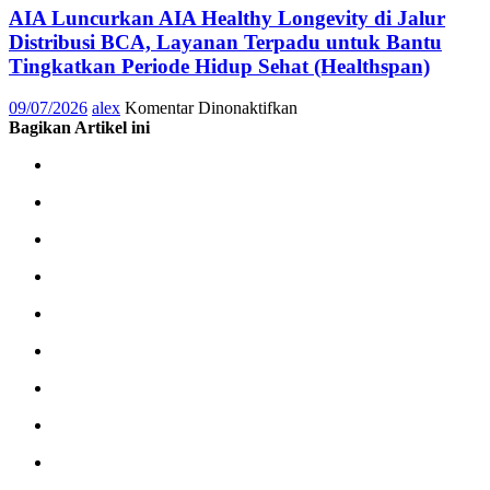
AIA Luncurkan AIA Healthy Longevity di Jalur
Distribusi BCA, Layanan Terpadu untuk Bantu
Tingkatkan Periode Hidup Sehat (Healthspan)
pada
09/07/2026
alex
Komentar Dinonaktifkan
AIA
Bagikan Artikel ini
Luncurkan
AIA
Healthy
Longevity
di
Jalur
Distribusi
BCA,
Layanan
Terpadu
untuk
Bantu
Tingkatkan
Periode
Hidup
Sehat
(Healthspan)