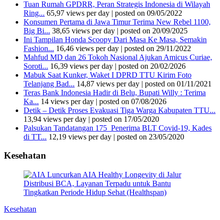
Tuan Rumah GPDRR, Peran Strategis Indonesia di Wilayah
Ring...
65,97 views per day
|
posted on 09/05/2022
Konsumen Pertama di Jawa Timur Terima New Rebel 1100,
Big Bi...
38,65 views per day
|
posted on 20/09/2025
Ini Tampilan Honda Scoopy Dari Masa Ke Masa, Semakin
Fashion...
16,46 views per day
|
posted on 29/11/2022
Mahfud MD dan 26 Tokoh Nasional Ajukan Amicus Curiae,
Soroti...
16,39 views per day
|
posted on 20/02/2026
Mabuk Saat Kunker, Waket I DPRD TTU Kirim Foto
Telanjang Bad...
14,87 views per day
|
posted on 01/11/2021
Teras Bank Indonesia Hadir di Belu, Bupati Willy : Terima
Ka...
14 views per day
|
posted on 07/08/2026
Detik – Detik Proses Evakuasi Tiga Warga Kabupaten TTU...
13,94 views per day
|
posted on 17/05/2020
Palsukan Tandatangan 175 Penerima BLT Covid-19, Kades
di TT...
12,19 views per day
|
posted on 23/05/2020
Kesehatan
Kesehatan