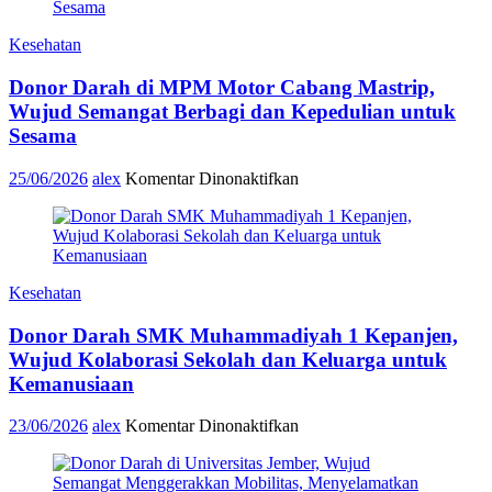
Kesehatan
Donor Darah di MPM Motor Cabang Mastrip,
Wujud Semangat Berbagi dan Kepedulian untuk
Sesama
pada
25/06/2026
alex
Komentar Dinonaktifkan
Donor
Darah
di
MPM
Motor
Kesehatan
Cabang
Mastrip,
Donor Darah SMK Muhammadiyah 1 Kepanjen,
Wujud
Semangat
Wujud Kolaborasi Sekolah dan Keluarga untuk
Berbagi
Kemanusiaan
dan
Kepedulian
pada
23/06/2026
alex
Komentar Dinonaktifkan
untuk
Donor
Sesama
Darah
SMK