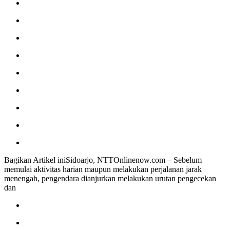
Tetap
Cari
Aman
di
Jalan
Bagikan Artikel iniSidoarjo, NTTOnlinenow.com – Sebelum
memulai aktivitas harian maupun melakukan perjalanan jarak
menengah, pengendara dianjurkan melakukan urutan pengecekan
dan