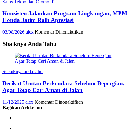
Sains Tekno dan Otomotif
Binaan
MPM
Konsisten Jalankan Program Lingkungan, MPM
Honda
Jatim,
Honda Jatim Raih Apresiasi
Raih
Juara
pada
03/08/2026
alex
Komentar Dinonaktifkan
1
Konsisten
LKS
Jalankan
Sbaiknya Anda Tahu
Nasional
Program
2026
Lingkungan,
MPM
Honda
Jatim
Sebaiknya anda tahu
Raih
Apresiasi
Berikut Urutan Berkendara Sebelum Bepergian,
Agar Tetap Cari Aman di Jalan
pada
11/12/2025
alex
Komentar Dinonaktifkan
Berikut
Bagikan Artikel ini
Urutan
Berkendara
Sebelum
Bepergian,
Agar