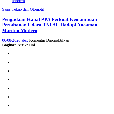
TEBA
Modern
Sains Tekno dan Otomotif
Pengadaan Kapal PPA Perkuat Kemampuan
Pertahanan Udara TNI AL Hadapi Ancaman
Maritim Modern
pada
06/08/2026
alex
Komentar Dinonaktifkan
Pengadaan
Bagikan Artikel ini
Kapal
PPA
Perkuat
Kemampuan
Pertahanan
Udara
TNI
AL
Hadapi
Ancaman
Maritim
Modern