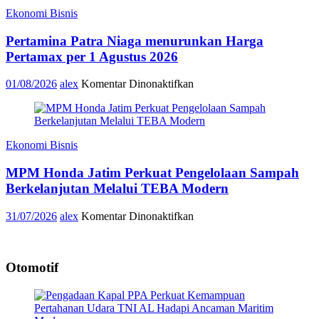
Pererat
Ekonomi Bisnis
Kebersamaan
Pengguna
Pertamina Patra Niaga menurunkan Harga
New
Honda
Pertamax per 1 Agustus 2026
Stylo
160
pada
01/08/2026
alex
Komentar Dinonaktifkan
Pertamina
Patra
Niaga
menurunkan
Ekonomi Bisnis
Harga
Pertamax
MPM Honda Jatim Perkuat Pengelolaan Sampah
per
1
Berkelanjutan Melalui TEBA Modern
Agustus
2026
pada
31/07/2026
alex
Komentar Dinonaktifkan
MPM
Honda
Jatim
Otomotif
Perkuat
Pengelolaan
Sampah
Berkelanjutan
Melalui