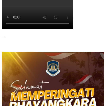
RK
744
Bersama
Warga
Panen
Padi
–