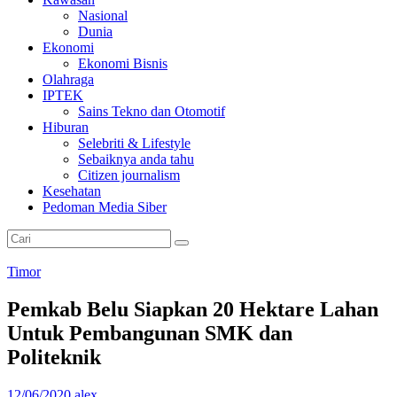
L
Nasional
Dunia
I
Ekonomi
N
Ekonomi Bisnis
E
Olahraga
IPTEK
P
Sains Tekno dan Otomotif
e
Hiburan
l
Selebriti & Lifestyle
o
Sebaiknya anda tahu
p
Citizen journalism
o
Kesehatan
r
Pedoman Media Siber
M
e
d
i
Timor
a
O
Pemkab Belu Siapkan 20 Hektare Lahan
n
Untuk Pembangunan SMK dan
l
i
Politeknik
n
e
12/06/2020
alex
P