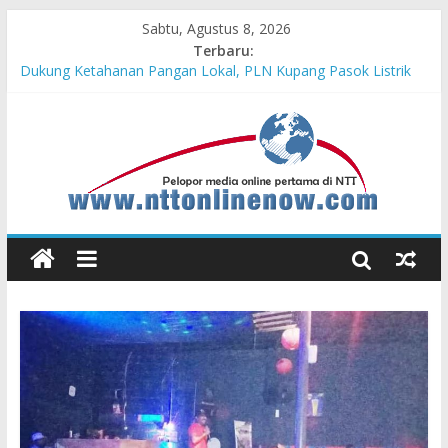
Sabtu, Agustus 8, 2026
Terbaru:
Dukung Ketahanan Pangan Lokal, PLN Kupang Pasok Listrik
Industri Penyimpanan Ayam Beku, Jelang Peringatan HUT RI
ke-81
Komisaris Independen Pertamina Patra Niaga Terpikat Produk
UMKM Mitra Binaan dengan Sentuhan Kemanusiaan dan
Keberlanjutan
Honda DBL 2026 East Java – North Resmi Bergulir, MPM
Honda Jatim Hadirkan Kompetisi dan Aktivitas Seru untuk
Generasi Muda
Teras Bank Indonesia Hadir di Belu, Bupati Willy : Terima Kasih
BI Atas Kepeduliannya Tingkatkan Budaya Literasi
Astra Honda Siap Lanjutkan Performa Positif di ARRC
Mandalika 2026