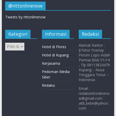
@nttonlinenow
Tweets by nttonlinenow
Kategori
Informasi
Redaksi
Alamat Kantor :
Hotel di Flores
Jl.Fetor Foenay
Hotel di Kupang
Perum Lopo Indah
Permai Blok Y1/14
Kerjasama
, Tlp 08113824479
Kupang – Nusa
Pedoman Media
Tenggara Timur –
Siber
Indonesia
Redaksi
Email :
redaksinttonlineno
w@gmail.com
aldi_bebe@yahoo.
com