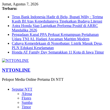
Jumat, Agustus 7, 2026
Terbaru:
Teras Bank Indonesia Hadir di Belu, Bupati Willy : Terima
Kasih BI Atas Kepeduliannya Tingkatkan Budaya Literasi
Astra Honda Siap Lanjutkan Performa Positif di ARRC
Mandalika 2026
Pengadaan Kapal PPA Perkuat Kemampuan Pertahanan
Udara TNI AL Hadapi Ancaman Maritim Modern
Cahaya Kemerdekaan di Nonotbatan: Listrik Masuk Desa,
PLN Edukasi Keselamatan
Honda AT Family Day Semarakkan 11 Kota di Jawa Timur
NTTONLINE
Pelopor Media Online Pertama Di NTT
Seputar NTT
Alrosa
Flores
Sumba
Timor