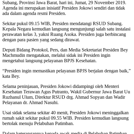
Subang, Provinsi Jawa Barat, hari ini, Jumat, 29 November 2019.
Agenda ini merupakan inisiatif Presiden Jokowi sendiri dan tidak
ada dalam agenda resmi Presiden.
Sekitar pukul 09.15 WIB, Presiden mendatangi RSUD Subang.
Kepala Negara kemudian langsung mengunjungi salah satu instalasi
perawatan kelas 3, yakni Ruang Asoka. Presiden juga berbincang
dengan para pasien yang sedang dirawat.
Deputi Bidang Protokol, Pers, dan Media Sekretariat Presiden Bey
Machmudin mengatakan, melalui sidak ini Presiden ingin
mengetahui langsung pelayanan BPJS Kesehatan.
“Presiden ingin memastikan pelayanan BPJS berjalan dengan baik,”
kata Bey.
Selama peninjauan, Presiden Jokowi didampingi oleh Menteri
Kesehatan Terawan Agus Putranto, Wakil Gubernur Jawa Barat Uu
Ruzhanul Ulum, Direktur RSUD drg. Ahmad Sopyan dan Wadir
Pelayanan dr. Ahmad Nasuhi.
Usai sidak selama sekitar 40 menit, Presiden Jokowi meninggalkan
rumah sakit sekitar pukul 09.55 WIB. Presiden kemudian langsung
bertolak menuju Pelabuhan Patimban.
Dalam keterangannya kepada awak media di Pelabuhan Patimban,