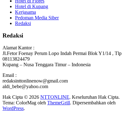
Hotel di Flores
Hotel di Kupang
Kerjasama
Pedoman Media Siber
Redaksi
Redaksi
Alamat Kantor :
Jl.Fetor Foenay Perum Lopo Indah Permai Blok Y1/14 , Tlp
08113824479
Kupang – Nusa Tenggara Timur – Indonesia
Email :
redaksinttonlinenow@gmail.com
aldi_bebe@yahoo.com
Hak Cipta © 2026
NTTONLINE
. Keseluruhan Hak Cipta.
Tema: ColorMag oleh
ThemeGrill
. Dipersembahkan oleh
WordPress
.