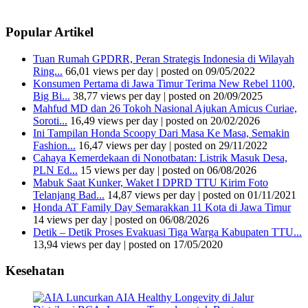
Popular Artikel
Tuan Rumah GPDRR, Peran Strategis Indonesia di Wilayah
Ring...
66,01 views per day
|
posted on 09/05/2022
Konsumen Pertama di Jawa Timur Terima New Rebel 1100,
Big Bi...
38,77 views per day
|
posted on 20/09/2025
Mahfud MD dan 26 Tokoh Nasional Ajukan Amicus Curiae,
Soroti...
16,49 views per day
|
posted on 20/02/2026
Ini Tampilan Honda Scoopy Dari Masa Ke Masa, Semakin
Fashion...
16,47 views per day
|
posted on 29/11/2022
Cahaya Kemerdekaan di Nonotbatan: Listrik Masuk Desa,
PLN Ed...
15 views per day
|
posted on 06/08/2026
Mabuk Saat Kunker, Waket I DPRD TTU Kirim Foto
Telanjang Bad...
14,87 views per day
|
posted on 01/11/2021
Honda AT Family Day Semarakkan 11 Kota di Jawa Timur
14 views per day
|
posted on 06/08/2026
Detik – Detik Proses Evakuasi Tiga Warga Kabupaten TTU...
13,94 views per day
|
posted on 17/05/2020
Kesehatan