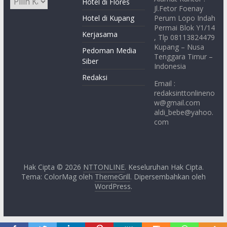
Hotel di Flores
Jl.Fetor Foenay
Hotel di Kupang
Perum Lopo Indah
Permai Blok Y1/14
Kerjasama
, Tlp 08113824479
Kupang – Nusa
Pedoman Media
Tenggara Timur –
Siber
Indonesia
Redaksi
Email :
redaksinttonlineno
w@gmail.com
aldi_bebe@yahoo.
com
Hak Cipta © 2026
NTTONLINE
. Keseluruhan Hak Cipta.
Tema: ColorMag oleh
ThemeGrill
. Dipersembahkan oleh
WordPress
.