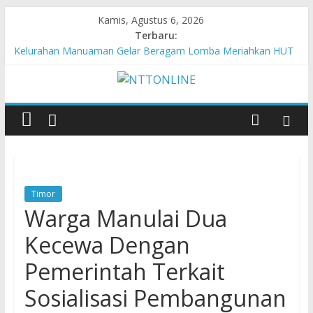
Kamis, Agustus 6, 2026
Terbaru:
Hasil KKN Kolaborasi UGM-Undana Jadi Pedoman Bangun
Desa Desa, Tak Sekadar Laporan
Kelurahan Manuaman Gelar Beragam Lomba Meriahkan HUT
ke-81 RI
Pengadaan Kapal PPA Perkuat Kemampuan Pertahanan Udara
TNI AL Hadapi Ancaman Maritim Modern
Cahaya Kemerdekaan di Nonotbatan: Listrik Masuk Desa, PLN
Edukasi Keselamatan
Honda AT Family Day Semarakkan 11 Kota di Jawa Timur
Timor
Warga Manulai Dua
Kecewa Dengan
Pemerintah Terkait
Sosialisasi Pembangunan