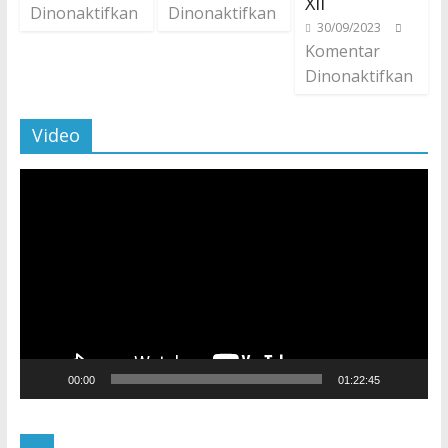
XII
Dinonaktifkan
Dinonaktifkan
30/09/2023
Komentar
Dinonaktifkan
Video
Pemutar
Video
00:00
01:22:45