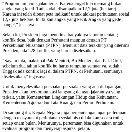
“Program ini harus jalan terus. Karena target kita memang bukan
angka yang kecil. Tadi sudah disampaikan 12,7 juta (hektare).
Karena ini telah dibuat peta indikatif untuk alokasi perhutanan sosial
12,7 juta hektare. Ini bukan angka yang kecil. Angka yang gede
banget,” jelasnya.
Selain itu, Presiden juga menerima banyaknya laporan tentang
konflik desa, baik dengan Perhutani maupun dengan PT
Perkebunan Nusantara (PTPN). Menurut data terakhir yang diterima
Presiden, ada 528 konflik yang harus diselesaikan.
“Saya minta, maksimal Pak Menteri, Bu Menteri, dan Pak Dirut,
sebelum dua tahun konflik itu harus rampung semuanya, sudah.
Enggak ada konflik lagi di dalam PTPN, di Perhutani, semuanya
diselesaikan,” tegasnya.
Untuk menyelesaikan persoalan-persoalan yang ada di lapangan,
Presiden akan berkomunikasi langsung dengan jajarannya yang
terkait, yaitu Kementerian Lingkungan Hidup dan Kehutanan,
Kementerian Agraria dan Tata Ruang, dan Perum Perhutani.
Di samping itu, Kepala Negara juga berpandangan agar pertemuan
dengan masyarakat perhutanan sosial bisa dilakukan secara rutin,
setiap enam bulan. Menurutnya, pertemuan bisa digunakan untuk
evaluasi program dan menyerap aspirasi petani.