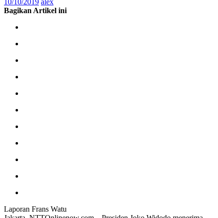
10/10/2019
alex
Bagikan Artikel ini
Laporan Frans Watu
Jakarta, NTTOnlinenow.com – Presiden Joko Widodo menerima