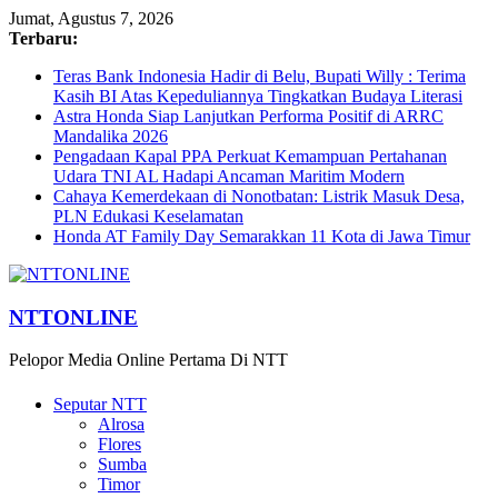
Jumat, Agustus 7, 2026
Terbaru:
Teras Bank Indonesia Hadir di Belu, Bupati Willy : Terima
Kasih BI Atas Kepeduliannya Tingkatkan Budaya Literasi
Astra Honda Siap Lanjutkan Performa Positif di ARRC
Mandalika 2026
Pengadaan Kapal PPA Perkuat Kemampuan Pertahanan
Udara TNI AL Hadapi Ancaman Maritim Modern
Cahaya Kemerdekaan di Nonotbatan: Listrik Masuk Desa,
PLN Edukasi Keselamatan
Honda AT Family Day Semarakkan 11 Kota di Jawa Timur
NTTONLINE
Pelopor Media Online Pertama Di NTT
Seputar NTT
Alrosa
Flores
Sumba
Timor