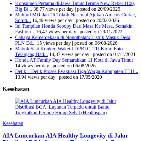
Konsumen Pertama di Jawa Timur Terima New Rebel 1100,
Big Bi...
38,77 views per day
|
posted on 20/09/2025
Mahfud MD dan 26 Tokoh Nasional Ajukan Amicus Curiae,
Soroti...
16,49 views per day
|
posted on 20/02/2026
Ini Tampilan Honda Scoopy Dari Masa Ke Masa, Semakin
Fashion...
16,47 views per day
|
posted on 29/11/2022
Cahaya Kemerdekaan di Nonotbatan: Listrik Masuk Desa,
PLN Ed...
15 views per day
|
posted on 06/08/2026
Mabuk Saat Kunker, Waket I DPRD TTU Kirim Foto
Telanjang Bad...
14,87 views per day
|
posted on 01/11/2021
Honda AT Family Day Semarakkan 11 Kota di Jawa Timur
14 views per day
|
posted on 06/08/2026
Detik – Detik Proses Evakuasi Tiga Warga Kabupaten TTU...
13,94 views per day
|
posted on 17/05/2020
Kesehatan
Kesehatan
AIA Luncurkan AIA Healthy Longevity di Jalur