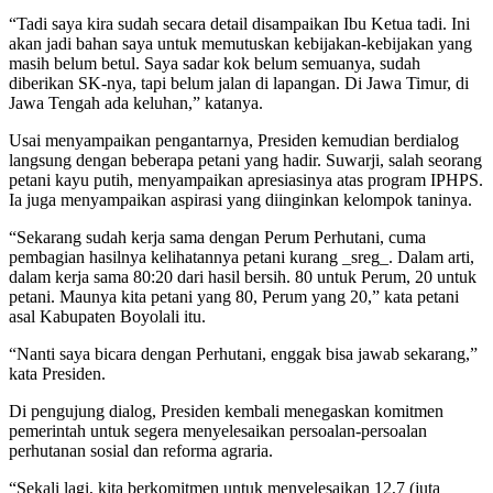
“Tadi saya kira sudah secara detail disampaikan Ibu Ketua tadi. Ini
akan jadi bahan saya untuk memutuskan kebijakan-kebijakan yang
masih belum betul. Saya sadar kok belum semuanya, sudah
diberikan SK-nya, tapi belum jalan di lapangan. Di Jawa Timur, di
Jawa Tengah ada keluhan,” katanya.
Usai menyampaikan pengantarnya, Presiden kemudian berdialog
langsung dengan beberapa petani yang hadir. Suwarji, salah seorang
petani kayu putih, menyampaikan apresiasinya atas program IPHPS.
Ia juga menyampaikan aspirasi yang diinginkan kelompok taninya.
“Sekarang sudah kerja sama dengan Perum Perhutani, cuma
pembagian hasilnya kelihatannya petani kurang _sreg_. Dalam arti,
dalam kerja sama 80:20 dari hasil bersih. 80 untuk Perum, 20 untuk
petani. Maunya kita petani yang 80, Perum yang 20,” kata petani
asal Kabupaten Boyolali itu.
“Nanti saya bicara dengan Perhutani, enggak bisa jawab sekarang,”
kata Presiden.
Di pengujung dialog, Presiden kembali menegaskan komitmen
pemerintah untuk segera menyelesaikan persoalan-persoalan
perhutanan sosial dan reforma agraria.
“Sekali lagi, kita berkomitmen untuk menyelesaikan 12,7 (juta