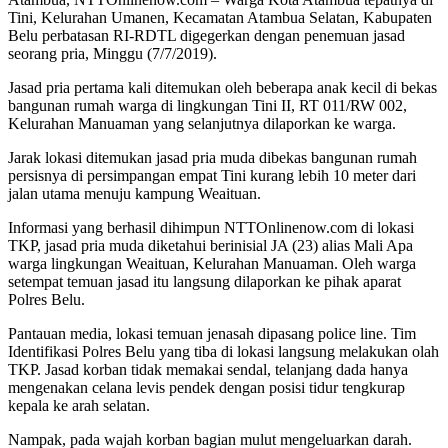
Tini, Kelurahan Umanen, Kecamatan Atambua Selatan, Kabupaten
Belu perbatasan RI-RDTL digegerkan dengan penemuan jasad
seorang pria, Minggu (7/7/2019).
Jasad pria pertama kali ditemukan oleh beberapa anak kecil di bekas
bangunan rumah warga di lingkungan Tini II, RT 011/RW 002,
Kelurahan Manuaman yang selanjutnya dilaporkan ke warga.
Jarak lokasi ditemukan jasad pria muda dibekas bangunan rumah
persisnya di persimpangan empat Tini kurang lebih 10 meter dari
jalan utama menuju kampung Weaituan.
Informasi yang berhasil dihimpun NTTOnlinenow.com di lokasi
TKP, jasad pria muda diketahui berinisial JA (23) alias Mali Apa
warga lingkungan Weaituan, Kelurahan Manuaman. Oleh warga
setempat temuan jasad itu langsung dilaporkan ke pihak aparat
Polres Belu.
Pantauan media, lokasi temuan jenasah dipasang police line. Tim
Identifikasi Polres Belu yang tiba di lokasi langsung melakukan olah
TKP. Jasad korban tidak memakai sendal, telanjang dada hanya
mengenakan celana levis pendek dengan posisi tidur tengkurap
kepala ke arah selatan.
Nampak, pada wajah korban bagian mulut mengeluarkan darah.