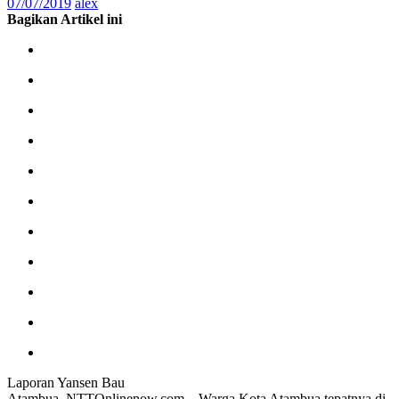
07/07/2019
alex
Bagikan Artikel ini
Laporan Yansen Bau
Atambua, NTTOnlinenow.com – Warga Kota Atambua tepatnya di