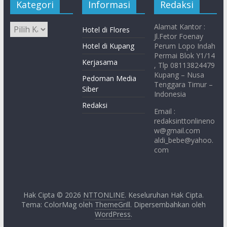
Kategori
Informasi
Redaksi
Alamat Kantor :
Hotel di Flores
Jl.Fetor Foenay
Hotel di Kupang
Perum Lopo Indah
Permai Blok Y1/14
Kerjasama
, Tlp 08113824479
Kupang – Nusa
Pedoman Media
Tenggara Timur –
Siber
Indonesia
Redaksi
Email :
redaksinttonlineno
w@gmail.com
aldi_bebe@yahoo.
com
Hak Cipta © 2026
NTTONLINE
. Keseluruhan Hak Cipta.
Tema: ColorMag oleh
ThemeGrill
. Dipersembahkan oleh
WordPress
.