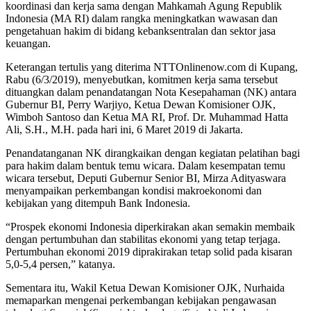
koordinasi dan kerja sama dengan Mahkamah Agung Republik
Indonesia (MA RI) dalam rangka meningkatkan wawasan dan
pengetahuan hakim di bidang kebanksentralan dan sektor jasa
keuangan.
Keterangan tertulis yang diterima NTTOnlinenow.com di Kupang,
Rabu (6/3/2019), menyebutkan, komitmen kerja sama tersebut
dituangkan dalam penandatangan Nota Kesepahaman (NK) antara
Gubernur BI, Perry Warjiyo, Ketua Dewan Komisioner OJK,
Wimboh Santoso dan Ketua MA RI, Prof. Dr. Muhammad Hatta
Ali, S.H., M.H. pada hari ini, 6 Maret 2019 di Jakarta.
Penandatanganan NK dirangkaikan dengan kegiatan pelatihan bagi
para hakim dalam bentuk temu wicara. Dalam kesempatan temu
wicara tersebut, Deputi Gubernur Senior BI, Mirza Adityaswara
menyampaikan perkembangan kondisi makroekonomi dan
kebijakan yang ditempuh Bank Indonesia.
“Prospek ekonomi Indonesia diperkirakan akan semakin membaik
dengan pertumbuhan dan stabilitas ekonomi yang tetap terjaga.
Pertumbuhan ekonomi 2019 diprakirakan tetap solid pada kisaran
5,0-5,4 persen,” katanya.
Sementara itu, Wakil Ketua Dewan Komisioner OJK, Nurhaida
memaparkan mengenai perkembangan kebijakan pengawasan