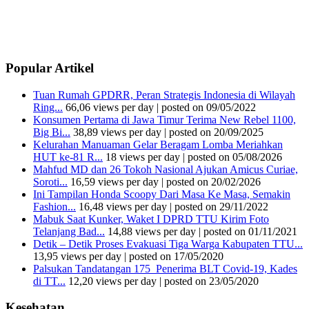
Popular Artikel
Tuan Rumah GPDRR, Peran Strategis Indonesia di Wilayah
Ring...
66,06 views per day
|
posted on 09/05/2022
Konsumen Pertama di Jawa Timur Terima New Rebel 1100,
Big Bi...
38,89 views per day
|
posted on 20/09/2025
Kelurahan Manuaman Gelar Beragam Lomba Meriahkan
HUT ke-81 R...
18 views per day
|
posted on 05/08/2026
Mahfud MD dan 26 Tokoh Nasional Ajukan Amicus Curiae,
Soroti...
16,59 views per day
|
posted on 20/02/2026
Ini Tampilan Honda Scoopy Dari Masa Ke Masa, Semakin
Fashion...
16,48 views per day
|
posted on 29/11/2022
Mabuk Saat Kunker, Waket I DPRD TTU Kirim Foto
Telanjang Bad...
14,88 views per day
|
posted on 01/11/2021
Detik – Detik Proses Evakuasi Tiga Warga Kabupaten TTU...
13,95 views per day
|
posted on 17/05/2020
Palsukan Tandatangan 175 Penerima BLT Covid-19, Kades
di TT...
12,20 views per day
|
posted on 23/05/2020
Kesehatan