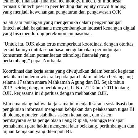
teknologi finansial (financial technology/fintech) di Indonesia
termasuk fintech peer to peer lending dan equity crowd funding
yang menjadi kewenangan pengaturan dan pengawasan OJK.
Salah satu tantangan yang mengemuka dalam pengembangan
fintech adalah bagaimana mengembangkan industri keuangan digital
yang bisa mendorong perekonomian nasional.
“Untuk itu, OJK akan terus memperkuat koordinasi dengan otoritas
terkait lainnya untuk senantiasa mengutamakan perlindungan
konsumen dalam pemanfaatan teknologi finansial yang
berkembang,” papar Nurhaida.
Koordinasi dan kerja sama yang diwujudkan dalam bentuk kegiatan
pelatihan dan temu wicara kepada para hakim ini telah berlangsung
selama 17 tahun antara Mahkamah Agung dan BI. Sejak tahun
2013, seiring dengan berlakunya UU No. 21 Tahun 2011 tentang
OJK, kerjasama ini diperluas dengan melibatkan OJK.
BI memandang bahwa kerja sama ini menjadi sarana sosialisasi dan
pengkinian informasi mengenai kebijakan dan pelaksanaan tugas BI
di bidang moneter, stabilitas sistem keuangan, dan sistem
pembayaran serta pengelolaan uang Rupiah, sehingga terdapat
pemahaman para hakim mengenai latar belakang, pertimbangan dan
tujuan kebijakan yang ditempuh BI.