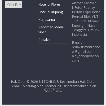
Alamat Kantor :
Hotel di Flores
Jl.Fetor Foenay
Hotel di Kupang
Perum Lopo Indah
Permai Blok Y1/14
Kerjasama
, Tlp 08113824479
Kupang – Nusa
Pedoman Media
Tenggara Timur –
Siber
Indonesia
Redaksi
Email :
redaksinttonlineno
w@gmail.com
aldi_bebe@yahoo.
com
Hak Cipta © 2026
NTTONLINE
. Keseluruhan Hak Cipta.
Tema: ColorMag oleh
ThemeGrill
. Dipersembahkan oleh
WordPress
.