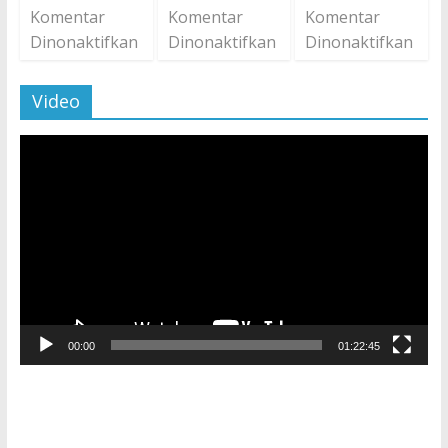
Komentar
Komentar
Komentar
Dinonaktifkan
Dinonaktifkan
Dinonaktifkan
Video
Pemutar
Video
00:00
01:22:45