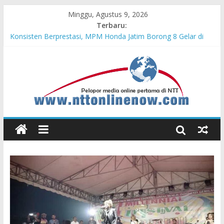
Minggu, Agustus 9, 2026
Terbaru:
Bupati Belu Buka Garuda Sakti Cross Border Fest 2026
Konsisten Berprestasi, MPM Honda Jatim Borong 8 Gelar di
Safety Riding Honda
MPM Honda Jatim Kembali Berikan Beasiswa bagi Anak Asuh
Berprestasi di Malang
MPM Honda Jatim Bersama YBSI Berikan Pemeriksaan dan
Pengobatan Gratis bagi 100 Veteran LVRI
Cross Border, Belu Garda Terdepan NKRI, Harus Jadi Pusat
Pertumbuhan Pariwisata