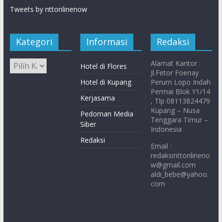
Tweets by nttonlinenow
Kategori
Informasi
Redaksi
Alamat Kantor :
Hotel di Flores
Jl.Fetor Foenay
Hotel di Kupang
Perum Lopo Indah
Permai Blok Y1/14
Kerjasama
, Tlp 08113824479
Kupang – Nusa
Pedoman Media
Tenggara Timur –
Siber
Indonesia
Redaksi
Email :
redaksinttonlineno
w@gmail.com
aldi_bebe@yahoo.
com