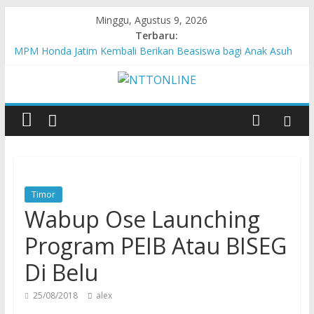
Minggu, Agustus 9, 2026
Terbaru:
MPM Honda Jatim Kembali Berikan Beasiswa bagi Anak Asuh
Berprestasi di Malang
MPM Honda Jatim Bersama YBSI Berikan Pemeriksaan dan
Pengobatan Gratis bagi 100 Veteran LVRI
Cross Border, Belu Garda Terdepan NKRI, Harus Jadi Pusat
Pertumbuhan Pariwisata
Bupati Belu Buka Garuda Sakti Cross Border Fest 2026
Konsisten Berprestasi, MPM Honda Jatim Borong 8 Gelar di
Safety Riding Honda
Timor
Wabup Ose Launching
Program PEIB Atau BISEG
Di Belu
25/08/2018
alex