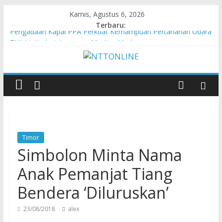
Kamis, Agustus 6, 2026
Terbaru:
Pengadaan Kapal PPA Perkuat Kemampuan Pertahanan Udara
TNI AL Hadapi Ancaman Maritim Modern
Cahaya Kemerdekaan di Nonotbatan: Listrik Masuk Desa, PLN
Edukasi Keselamatan
Honda AT Family Day Semarakkan 11 Kota di Jawa Timur
Hasil KKN Kolaborasi UGM-Undana Jadi Pedoman Bangun
Desa Desa, Tak Sekadar Laporan
Kelurahan Manuaman Gelar Beragam Lomba Meriahkan HUT
ke-81 RI
Timor
Simbolon Minta Nama
Anak Pemanjat Tiang
Bendera ‘Diluruskan’
23/08/2018
alex