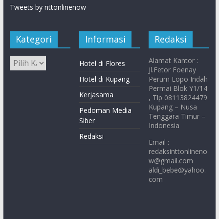
Tweets by nttonlinenow
Kategori
Informasi
Redaksi
Alamat Kantor :
Hotel di Flores
Jl.Fetor Foenay
Hotel di Kupang
Perum Lopo Indah
Permai Blok Y1/14
Kerjasama
, Tlp 08113824479
Kupang – Nusa
Pedoman Media
Tenggara Timur –
Siber
Indonesia
Redaksi
Email :
redaksinttonlineno
w@gmail.com
aldi_bebe@yahoo.
com