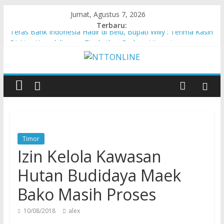
Jumat, Agustus 7, 2026
Terbaru:
Teras Bank Indonesia Hadir di Belu, Bupati Willy : Terima Kasih
BI Atas Kepeduliannya Tingkatkan Budaya Literasi
Astra Honda Siap Lanjutkan Performa Positif di ARRC
Mandalika 2026
Pengadaan Kapal PPA Perkuat Kemampuan Pertahanan Udara
TNI AL Hadapi Ancaman Maritim Modern
Cahaya Kemerdekaan di Nonotbatan: Listrik Masuk Desa, PLN
Edukasi Keselamatan
Honda AT Family Day Semarakkan 11 Kota di Jawa Timur
Timor
Izin Kelola Kawasan
Hutan Budidaya Maek
Bako Masih Proses
10/08/2018
alex