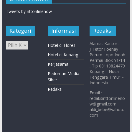
Tweets by nttonlinenow
Kategori
Informasi
Redaksi
Alamat Kantor :
Hotel di Flores
Jl.Fetor Foenay
Hotel di Kupang
Perum Lopo Indah
Permai Blok Y1/14
Kerjasama
, Tlp 08113824479
Kupang – Nusa
Pedoman Media
Tenggara Timur –
Siber
Indonesia
Redaksi
Email :
redaksinttonlineno
w@gmail.com
aldi_bebe@yahoo.
com