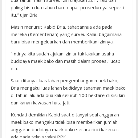
dua tahun masih survei. Izin diajukan 2017 lalu dan
paling bisa dua tahun baru dapat prosedurnya seperti
itu,” ujar Bria.
Masih menurut Kabid Bria, tahapannua ada pada
mereka (Kementerian) yang survei. Kalau bagaimana
baru bisa mengeluarkan dan memberikan izinnya.
“Intinya kita sudah ajukan izin untuk lakukan usaha
budidaya maek bako dan masih dalam proses,” ucap
dia.
Saat ditanyai luas lahan pengembangan maek bako,
Bria mengakui luas lahan budidaya tanaman maek bako
di tahun lalu ada dua kali seluruh 100 hektare di sisi kiri
dan kanan kawasan huta jati.
Kendati demikian Kabid saat ditanyai soal anggaran
maek bako mengaku tidak bisa memberikan jumlah
anggaran budidaya maek bako secara rinci karena it
ada pada teknis yakni PPK.