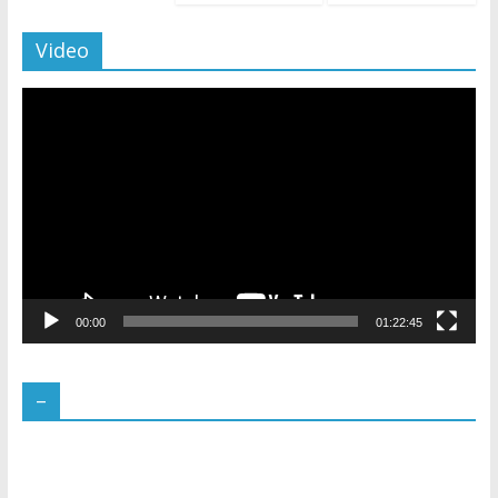
Video
Pemutar
Video
00:00
01:22:45
–