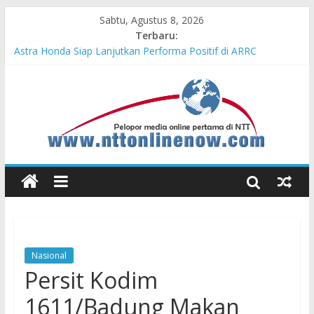
Sabtu, Agustus 8, 2026
Terbaru:
Teras Bank Indonesia Hadir di Belu, Bupati Willy : Terima Kasih
BI Atas Kepeduliannya Tingkatkan Budaya Literasi
Astra Honda Siap Lanjutkan Performa Positif di ARRC
Mandalika 2026
Dukung Ketahanan Pangan Lokal, PLN Kupang Pasok Listrik
Industri Penyimpanan Ayam Beku, Jelang Peringatan HUT RI
ke-81
Komisaris Independen Pertamina Patra Niaga Terpikat Produk
UMKM Mitra Binaan dengan Sentuhan Kemanusiaan dan
Keberlanjutan
Honda DBL 2026 East Java – North Resmi Bergulir, MPM
Honda Jatim Hadirkan Kompetisi dan Aktivitas Seru untuk
Generasi Muda
Nasional
Persit Kodim
1611/Badung Makan