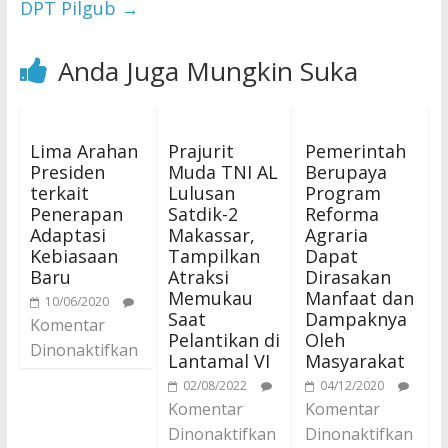
DPT Pilgub
→
Anda Juga Mungkin Suka
Lima Arahan
Prajurit
Pemerintah
Presiden
Muda TNI AL
Berupaya
terkait
Lulusan
Program
Penerapan
Satdik-2
Reforma
Adaptasi
Makassar,
Agraria
Kebiasaan
Tampilkan
Dapat
Baru
Atraksi
Dirasakan
Memukau
Manfaat dan
10/06/2020
Saat
Dampaknya
Komentar
Pelantikan di
Oleh
Dinonaktifkan
Lantamal VI
Masyarakat
02/08/2022
04/12/2020
Komentar
Komentar
Dinonaktifkan
Dinonaktifkan