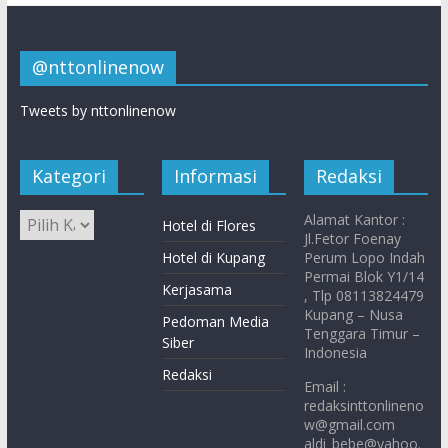
@nttonlinenow
Tweets by nttonlinenow
Kategori
Informasi
Redaksi
Alamat Kantor :
Hotel di Flores
Jl.Fetor Foenay
Hotel di Kupang
Perum Lopo Indah
Permai Blok Y1/14
Kerjasama
, Tlp 08113824479
Kupang – Nusa
Pedoman Media
Tenggara Timur –
Siber
Indonesia
Redaksi
Email :
redaksinttonlineno
w@gmail.com
aldi_bebe@yahoo.