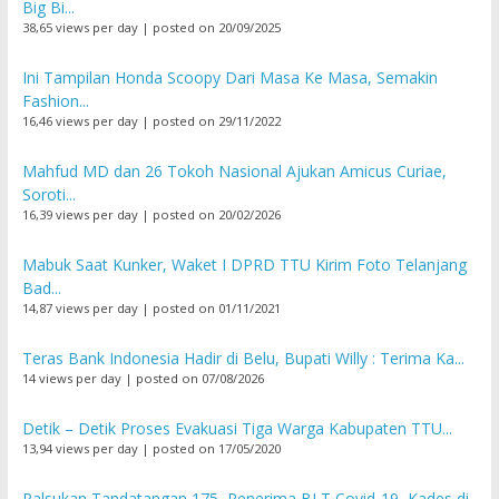
Big Bi...
38,65 views per day
|
posted on 20/09/2025
Ini Tampilan Honda Scoopy Dari Masa Ke Masa, Semakin
Fashion...
16,46 views per day
|
posted on 29/11/2022
Mahfud MD dan 26 Tokoh Nasional Ajukan Amicus Curiae,
Soroti...
16,39 views per day
|
posted on 20/02/2026
Mabuk Saat Kunker, Waket I DPRD TTU Kirim Foto Telanjang
Bad...
14,87 views per day
|
posted on 01/11/2021
Teras Bank Indonesia Hadir di Belu, Bupati Willy : Terima Ka...
14 views per day
|
posted on 07/08/2026
Detik – Detik Proses Evakuasi Tiga Warga Kabupaten TTU...
13,94 views per day
|
posted on 17/05/2020
Palsukan Tandatangan 175 Penerima BLT Covid-19, Kades di