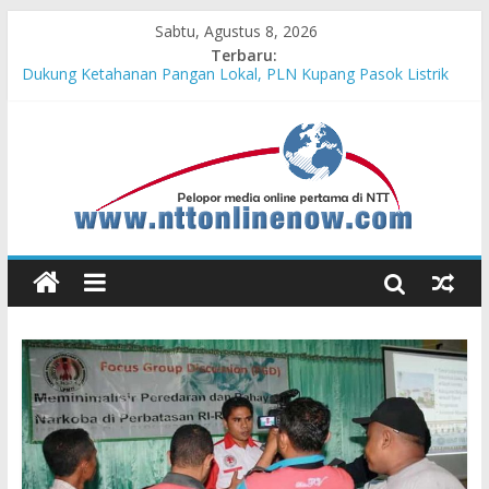
Sabtu, Agustus 8, 2026
Terbaru:
Dukung Ketahanan Pangan Lokal, PLN Kupang Pasok Listrik
Industri Penyimpanan Ayam Beku, Jelang Peringatan HUT RI
ke-81
Komisaris Independen Pertamina Patra Niaga Terpikat Produk
UMKM Mitra Binaan dengan Sentuhan Kemanusiaan dan
Keberlanjutan
Honda DBL 2026 East Java – North Resmi Bergulir, MPM
Honda Jatim Hadirkan Kompetisi dan Aktivitas Seru untuk
Generasi Muda
Teras Bank Indonesia Hadir di Belu, Bupati Willy : Terima Kasih
BI Atas Kepeduliannya Tingkatkan Budaya Literasi
Astra Honda Siap Lanjutkan Performa Positif di ARRC
Mandalika 2026