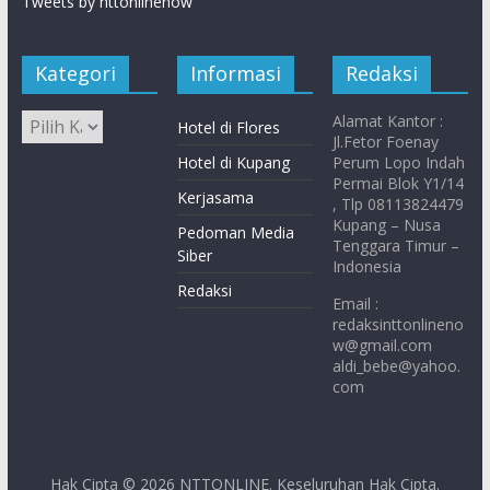
Tweets by nttonlinenow
Kategori
Informasi
Redaksi
Alamat Kantor :
Hotel di Flores
Jl.Fetor Foenay
Hotel di Kupang
Perum Lopo Indah
Permai Blok Y1/14
Kerjasama
, Tlp 08113824479
Kupang – Nusa
Pedoman Media
Tenggara Timur –
Siber
Indonesia
Redaksi
Email :
redaksinttonlineno
w@gmail.com
aldi_bebe@yahoo.
com
Hak Cipta © 2026
NTTONLINE
. Keseluruhan Hak Cipta.