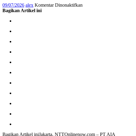
pada
09/07/2026
alex
Komentar Dinonaktifkan
AIA
Bagikan Artikel ini
Luncurkan
AIA
Healthy
Longevity
di
Jalur
Distribusi
BCA,
Layanan
Terpadu
untuk
Bantu
Tingkatkan
Periode
Hidup
Sehat
(Healthspan)
Bagikan Artikel iniJakarta, NTTOnlinenow.com – PT AIA