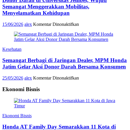
Donor Darah di Universitas Jember, Wujud
Kolaborasi
Sekolah
Semangat Menggerakkan Mobilitas,
dan
Menyelamatkan Kehidupan
Keluarga
untuk
pada
15/06/2026
alex
Komentar Dinonaktifkan
Kemanusiaan
Donor
Darah
di
Universitas
Kesehatan
Jember,
Wujud
Semangat Berbagi di Jaringan Dealer, MPM Honda
Semangat
Menggerakkan
Jatim Gelar Aksi Donor Darah Bersama Konsumen
Mobilitas,
Menyelamatkan
pada
25/05/2026
alex
Komentar Dinonaktifkan
Kehidupan
Semangat
Berbagi
Ekonomi Bisnis
di
Jaringan
Dealer,
MPM
Honda
Ekonomi Bisnis
Jatim
Gelar
Honda AT Family Day Semarakkan 11 Kota di
Aksi