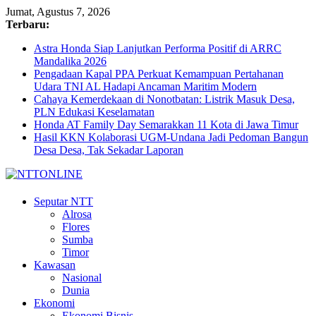
Jumat, Agustus 7, 2026
Terbaru:
Astra Honda Siap Lanjutkan Performa Positif di ARRC
Mandalika 2026
Pengadaan Kapal PPA Perkuat Kemampuan Pertahanan
Udara TNI AL Hadapi Ancaman Maritim Modern
Cahaya Kemerdekaan di Nonotbatan: Listrik Masuk Desa,
PLN Edukasi Keselamatan
Honda AT Family Day Semarakkan 11 Kota di Jawa Timur
Hasil KKN Kolaborasi UGM-Undana Jadi Pedoman Bangun
Desa Desa, Tak Sekadar Laporan
N
Seputar NTT
Alrosa
T
Flores
T
Sumba
O
Timor
N
Kawasan
L
Nasional
Dunia
I
Ekonomi
N
Ekonomi Bisnis