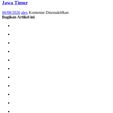
Jawa Timur
Donor
Darah
pada
06/08/2026
alex
Komentar Dinonaktifkan
Bersama
Honda
Bagikan Artikel ini
Konsumen
AT
Family
Day
Semarakkan
11
Kota
di
Jawa
Timur