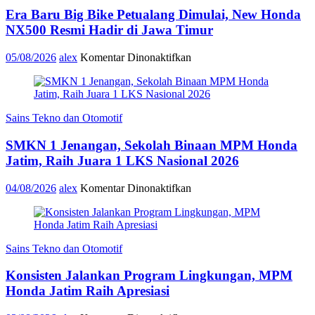
Era Baru Big Bike Petualang Dimulai, New Honda
NX500 Resmi Hadir di Jawa Timur
pada
05/08/2026
alex
Komentar Dinonaktifkan
Era
Baru
Big
Bike
Sains Tekno dan Otomotif
Petualang
Dimulai,
SMKN 1 Jenangan, Sekolah Binaan MPM Honda
New
Honda
Jatim, Raih Juara 1 LKS Nasional 2026
NX500
Resmi
pada
04/08/2026
alex
Komentar Dinonaktifkan
Hadir
SMKN
di
1
Jawa
Jenangan,
Timur
Sekolah
Sains Tekno dan Otomotif
Binaan
MPM
Konsisten Jalankan Program Lingkungan, MPM
Honda
Jatim,
Honda Jatim Raih Apresiasi
Raih
Juara