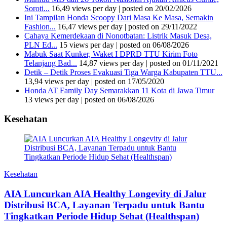
Soroti...
16,49 views per day
|
posted on 20/02/2026
Ini Tampilan Honda Scoopy Dari Masa Ke Masa, Semakin
Fashion...
16,47 views per day
|
posted on 29/11/2022
Cahaya Kemerdekaan di Nonotbatan: Listrik Masuk Desa,
PLN Ed...
15 views per day
|
posted on 06/08/2026
Mabuk Saat Kunker, Waket I DPRD TTU Kirim Foto
Telanjang Bad...
14,87 views per day
|
posted on 01/11/2021
Detik – Detik Proses Evakuasi Tiga Warga Kabupaten TTU...
13,94 views per day
|
posted on 17/05/2020
Honda AT Family Day Semarakkan 11 Kota di Jawa Timur
13 views per day
|
posted on 06/08/2026
Kesehatan
Kesehatan
AIA Luncurkan AIA Healthy Longevity di Jalur
Distribusi BCA, Layanan Terpadu untuk Bantu
Tingkatkan Periode Hidup Sehat (Healthspan)