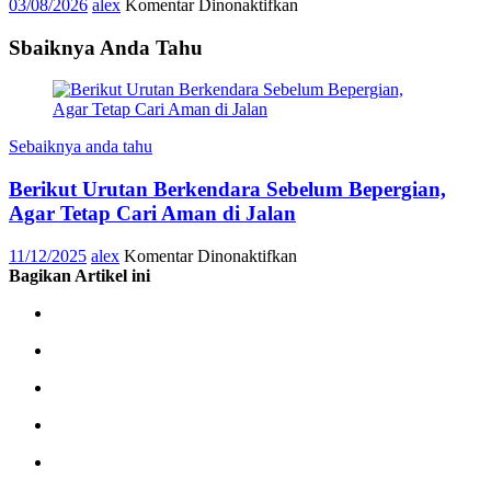
pada
03/08/2026
alex
Komentar Dinonaktifkan
1
Konsisten
LKS
Jalankan
Sbaiknya Anda Tahu
Nasional
Program
2026
Lingkungan,
MPM
Honda
Jatim
Sebaiknya anda tahu
Raih
Apresiasi
Berikut Urutan Berkendara Sebelum Bepergian,
Agar Tetap Cari Aman di Jalan
pada
11/12/2025
alex
Komentar Dinonaktifkan
Berikut
Bagikan Artikel ini
Urutan
Berkendara
Sebelum
Bepergian,
Agar
Tetap
Cari
Aman
di
Jalan