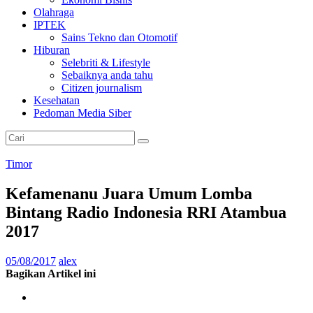
E
Olahraga
IPTEK
P
Sains Tekno dan Otomotif
e
Hiburan
l
Selebriti & Lifestyle
o
Sebaiknya anda tahu
p
Citizen journalism
o
Kesehatan
r
Pedoman Media Siber
M
e
d
i
Timor
a
O
Kefamenanu Juara Umum Lomba
n
Bintang Radio Indonesia RRI Atambua
l
i
2017
n
e
05/08/2017
alex
P
Bagikan Artikel ini
e
r
t
a