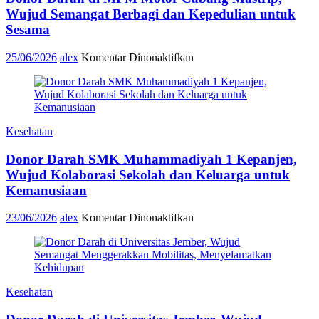
Wujud Semangat Berbagi dan Kepedulian untuk
Sesama
pada
25/06/2026
alex
Komentar Dinonaktifkan
Donor
Darah
di
MPM
Motor
Kesehatan
Cabang
Mastrip,
Donor Darah SMK Muhammadiyah 1 Kepanjen,
Wujud
Semangat
Wujud Kolaborasi Sekolah dan Keluarga untuk
Berbagi
Kemanusiaan
dan
Kepedulian
pada
23/06/2026
alex
Komentar Dinonaktifkan
untuk
Donor
Sesama
Darah
SMK
Muhammadiyah
1
Kesehatan
Kepanjen,
Wujud