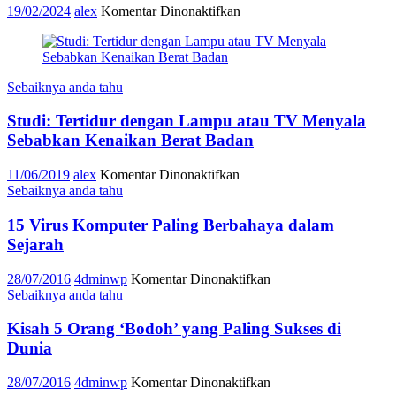
Motor.
pada
19/02/2024
alex
Komentar Dinonaktifkan
#Cari_aman
Berboncengan
yang
Benar
Sebaiknya anda tahu
Saat
Naik
Studi: Tertidur dengan Lampu atau TV Menyala
Motor
Sebabkan Kenaikan Berat Badan
pada
11/06/2019
alex
Komentar Dinonaktifkan
Studi:
Sebaiknya anda tahu
Tertidur
dengan
15 Virus Komputer Paling Berbahaya dalam
Lampu
Sejarah
atau
TV
pada
28/07/2016
4dminwp
Komentar Dinonaktifkan
Menyala
15
Sebaiknya anda tahu
Sebabkan
Virus
Kenaikan
Komputer
Kisah 5 Orang ‘Bodoh’ yang Paling Sukses di
Berat
Paling
Dunia
Badan
Berbahaya
dalam
pada
28/07/2016
4dminwp
Komentar Dinonaktifkan
Sejarah