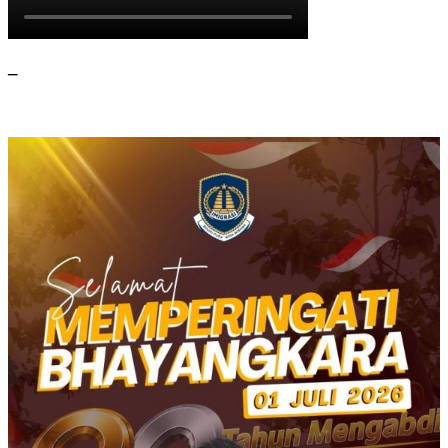
Group
2019
–