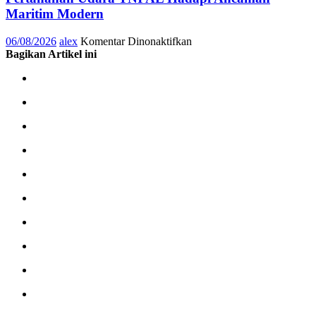
Maritim Modern
pada
06/08/2026
alex
Komentar Dinonaktifkan
Pengadaan
Bagikan Artikel ini
Kapal
PPA
Perkuat
Kemampuan
Pertahanan
Udara
TNI
AL
Hadapi
Ancaman
Maritim
Modern