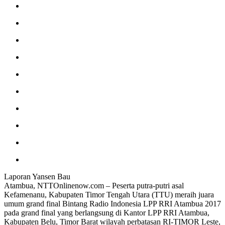
m
a
D
i
N
T
T
Laporan Yansen Bau
Atambua, NTTOnlinenow.com – Peserta putra-putri asal
Kefamenanu, Kabupaten Timor Tengah Utara (TTU) meraih juara
umum grand final Bintang Radio Indonesia LPP RRI Atambua 2017
pada grand final yang berlangsung di Kantor LPP RRI Atambua,
Kabupaten Belu, Timor Barat wilayah perbatasan RI-TIMOR Leste,