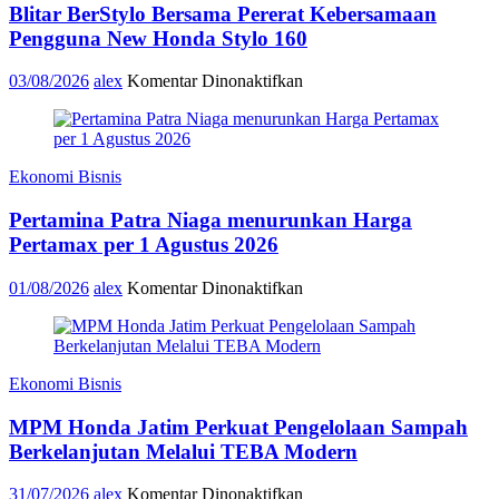
Blitar BerStylo Bersama Pererat Kebersamaan
Pengguna New Honda Stylo 160
pada
03/08/2026
alex
Komentar Dinonaktifkan
Blitar
BerStylo
Bersama
Pererat
Ekonomi Bisnis
Kebersamaan
Pengguna
Pertamina Patra Niaga menurunkan Harga
New
Honda
Pertamax per 1 Agustus 2026
Stylo
160
pada
01/08/2026
alex
Komentar Dinonaktifkan
Pertamina
Patra
Niaga
menurunkan
Ekonomi Bisnis
Harga
Pertamax
MPM Honda Jatim Perkuat Pengelolaan Sampah
per
1
Berkelanjutan Melalui TEBA Modern
Agustus
2026
pada
31/07/2026
alex
Komentar Dinonaktifkan