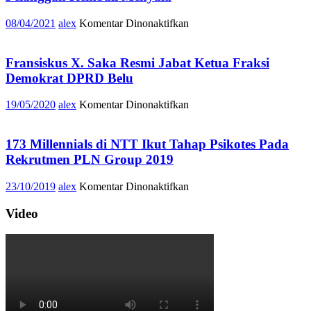
pada
08/04/2021
alex
Komentar Dinonaktifkan
PLN
Berhasil
Perbaiki
Fransiskus X. Saka Resmi Jabat Ketua Fraksi
Jaringan,
Demokrat DPRD Belu
142.579
Pelanggan
pada
19/05/2020
alex
Komentar Dinonaktifkan
Kembali
Fransiskus
Menyala
X.
Saka
173 Millennials di NTT Ikut Tahap Psikotes Pada
Resmi
Rekrutmen PLN Group 2019
Jabat
Ketua
pada
23/10/2019
alex
Komentar Dinonaktifkan
Fraksi
173
Demokrat
Millennials
Video
DPRD
di
Belu
NTT
Ikut
Tahap
Psikotes
Pada
Rekrutmen
PLN