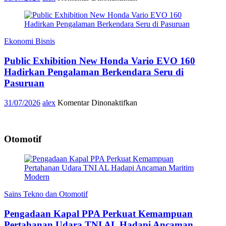
MPM
Honda
Jatim
Perkuat
Ekonomi Bisnis
Pengelolaan
Sampah
Public Exhibition New Honda Vario EVO 160
Berkelanjutan
Melalui
Hadirkan Pengalaman Berkendara Seru di
TEBA
Pasuruan
Modern
pada
31/07/2026
alex
Komentar Dinonaktifkan
Public
Exhibition
New
Otomotif
Honda
Vario
EVO
160
Hadirkan
Pengalaman
Berkendara
Sains Tekno dan Otomotif
Seru
di
Pengadaan Kapal PPA Perkuat Kemampuan
Pasuruan
Pertahanan Udara TNI AL Hadapi Ancaman