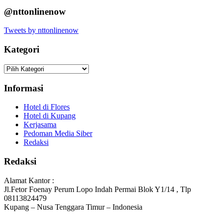
Kisah
5
@nttonlinenow
Orang
‘Bodoh’
Tweets by nttonlinenow
yang
Paling
Kategori
Sukses
di
Kategori
Dunia
Informasi
Hotel di Flores
Hotel di Kupang
Kerjasama
Pedoman Media Siber
Redaksi
Redaksi
Alamat Kantor :
Jl.Fetor Foenay Perum Lopo Indah Permai Blok Y1/14 , Tlp
08113824479
Kupang – Nusa Tenggara Timur – Indonesia