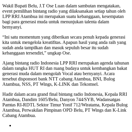
Wakil Bupati Belu, J.T Ose Luan dalam sambutan mengatakan,
event pemilihan bintang radio yang dilaksanakan setiap tahun oleh
LPP RRI Atambua ini merupakan suatu kebanggaan, kesempatan
bagi para generasi muda untuk menunjukan talenta dalam
bernyanyi.
“Ini satu momentum yang diberikan secara penuh kepada generasi
kita untuk mengelola kreatifitas. Apapun hasil yang anda raih yang
sudah anda tampilkan dan masuk sepuluh besar itu sudah
kebanggaan tersendiri,” ungkap Ose.
Ajang bintang radio Indonesia LPP RRI merupakan agenda tahunan
dalam rangka HUT RI dan ruang budaya untuk kembangkan bakat
generasi muda dalam mengolah Vocal atau bernyanyi. Acara
tersebut disponsori bank NTT cabang Atambua, BNI, Bulog
Atambua, NSS, PT Wings, K-LINK dan Tekomsel.
Hadir dalam acara grand final bintang radio Indonesia, Kepala RRI
Atambua, Dandim 1605/Belu, Danyon 744/SYB, Wadansatgas
Pamtas RI-RDTL Sektor Timur Yonif 712/Wiratama, Kepala Bulog
Atambua, Perwakilan Pimpinan OPD Belu, PT Wings dan K-Link
Cabang Atambua.