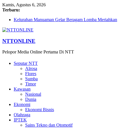
Kamis, Agustus 6, 2026
Terbaru:
Kelurahan Manuaman Gelar Beragam Lomba Meriahkan
HUT ke-81 RI
Pengadaan Kapal PPA Perkuat Kemampuan Pertahanan
Udara TNI AL Hadapi Ancaman Maritim Modern
Cahaya Kemerdekaan di Nonotbatan: Listrik Masuk Desa,
NTTONLINE
PLN Edukasi Keselamatan
Honda AT Family Day Semarakkan 11 Kota di Jawa Timur
Pelopor Media Online Pertama Di NTT
Hasil KKN Kolaborasi UGM-Undana Jadi Pedoman Bangun
Desa Desa, Tak Sekadar Laporan
Seputar NTT
Alrosa
Flores
Sumba
Timor
Kawasan
Nasional
Dunia
Ekonomi
Ekonomi Bisnis
Olahraga
IPTEK
Sains Tekno dan Otomotif