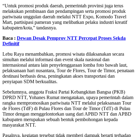
“Untuk promosi produk daerah, pemerintah provinsi juga terus
melakukan pembinaan dan pendampingan serta promosi produk
pariwisata unggulan daerah melalui NTT Expo, Komodo Travel
Mart, partisipasi pameran yang melibatkan pelaku industri kreatif
kabupaten/kota,” tandasnya.
Baca :
Dewan Desak Pemprov NTT Percepat Proses Sekda
Definitif
Lebu Raya menambahkan, promosi wisata dilaksanakan secara
simultan melalui informasi dan event skala nasional dan
internasional antara lain penyelenggaraan lomba foto bawah laut,
pelaksanaan hari nusantara, Tour de Flores, Tour de Timor, penataan
destinasi berbasis desa, peningkatan akses transportasi dan
penyiapan SDM berkualitas.
Sebelumnya, anggota Fraksi Partai Kebangkitan Bangsa (PKB)
DPRD NTT, Yohanes Rumat mengatakan, upaya pemerintah dalam
rangka mempromosikan pariwisata NTT melalui pelaksanaan Tour
de Flores (TdF) di Pulau Flores dan Tour de Timor (TdT) di Pulau
Timor dengan menggelontorkan uang dari APBD NTT dan APBD
kabupaten merupakan sebuah bentuk pembohongan kepada
masyarakat NTT.
Pasalnya, kegiatan tersebut tidak memberi dampak berarti terhadap