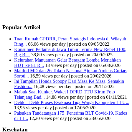
Popular Artikel
Tuan Rumah GPDRR, Peran Strategis Indonesia di Wilayah
Ring...
66,06 views per day
|
posted on 09/05/2022
Konsumen Pertama di Jawa Timur Terima New Rebel 1100,
Big Bi...
38,89 views per day
|
posted on 20/09/2025
Kelurahan Manuaman Gelar Beragam Lomba Meriahkan
HUT ke-81 R...
18 views per day
|
posted on 05/08/2026
Mahfud MD dan 26 Tokoh Nasional Ajukan Amicus Curiae,
Soroti...
16,59 views per day
|
posted on 20/02/2026
Ini Tampilan Honda Scoopy Dari Masa Ke Masa, Semakin
Fashion...
16,48 views per day
|
posted on 29/11/2022
Mabuk Saat Kunker, Waket I DPRD TTU Kirim Foto
Telanjang Bad...
14,88 views per day
|
posted on 01/11/2021
Detik – Detik Proses Evakuasi Tiga Warga Kabupaten TTU...
13,95 views per day
|
posted on 17/05/2020
Palsukan Tandatangan 175 Penerima BLT Covid-19, Kades
di TT...
12,20 views per day
|
posted on 23/05/2020
Kesehatan