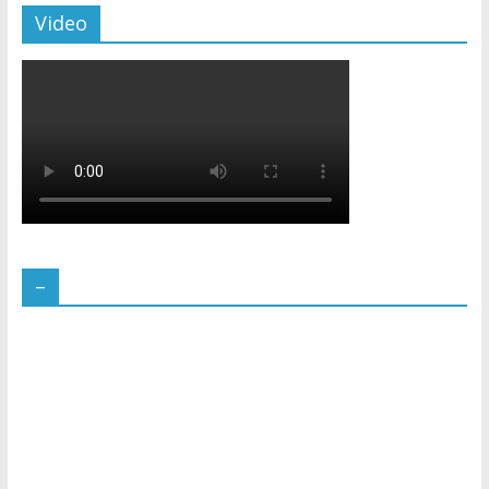
Video
–