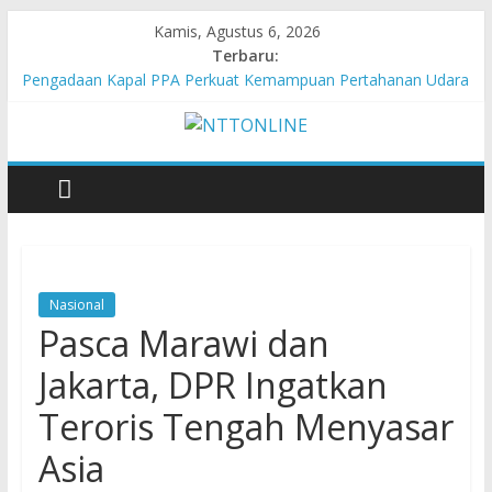
Kamis, Agustus 6, 2026
Terbaru:
Pengadaan Kapal PPA Perkuat Kemampuan Pertahanan Udara
TNI AL Hadapi Ancaman Maritim Modern
Cahaya Kemerdekaan di Nonotbatan: Listrik Masuk Desa, PLN
Edukasi Keselamatan
Honda AT Family Day Semarakkan 11 Kota di Jawa Timur
Hasil KKN Kolaborasi UGM-Undana Jadi Pedoman Bangun
Desa Desa, Tak Sekadar Laporan
Kelurahan Manuaman Gelar Beragam Lomba Meriahkan HUT
ke-81 RI
Nasional
Pasca Marawi dan
Jakarta, DPR Ingatkan
Teroris Tengah Menyasar
Asia