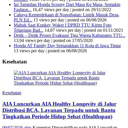
Ini Tampilan Honda Scoopy Dari Masa Ke Masa, Semakin
Fashion...
16,47 views per day
|
posted on 29/11/2022
Cahaya Kemerdekaan di Nonotbatan: Listrik Masuk Desa,
PLN Ed...
15 views per day
|
posted on 06/08/2026
Mabuk Saat Kunker, Waket I DPRD TTU Kirim Foto
Telanjang Bad...
14,87 views per day
|
posted on 01/11/2021
Detik – Detik Proses Evakuasi Tiga Warga Kabupaten TTU...
13,94 views per day
|
posted on 17/05/2020
Honda AT Family Day Semarakkan 11 Kota di Jawa Timur
13 views per day
|
posted on 06/08/2026
Kesehatan
Kesehatan
AIA Luncurkan AIA Healthy Longevity di Jalur
Distribusi BCA, Layanan Terpadu untuk Bantu
Tingkatkan Periode Hidup Sehat (Healthspan)
09/07/2026
alex
Komentar Dinonaktifkan
pada AIA Luncurkan