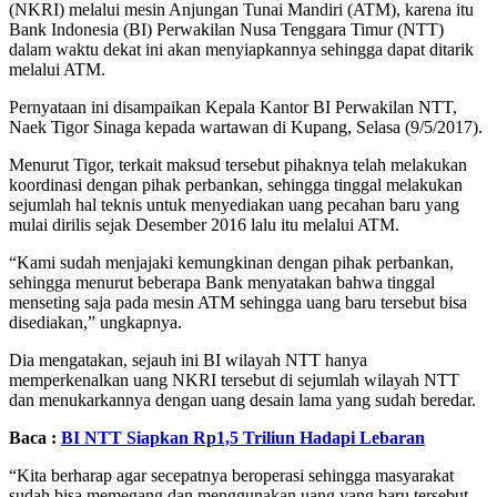
(NKRI) melalui mesin Anjungan Tunai Mandiri (ATM), karena itu
Bank Indonesia (BI) Perwakilan Nusa Tenggara Timur (NTT)
dalam waktu dekat ini akan menyiapkannya sehingga dapat ditarik
melalui ATM.
Pernyataan ini disampaikan Kepala Kantor BI Perwakilan NTT,
Naek Tigor Sinaga kepada wartawan di Kupang, Selasa (9/5/2017).
Menurut Tigor, terkait maksud tersebut pihaknya telah melakukan
koordinasi dengan pihak perbankan, sehingga tinggal melakukan
sejumlah hal teknis untuk menyediakan uang pecahan baru yang
mulai dirilis sejak Desember 2016 lalu itu melalui ATM.
“Kami sudah menjajaki kemungkinan dengan pihak perbankan,
sehingga menurut beberapa Bank menyatakan bahwa tinggal
menseting saja pada mesin ATM sehingga uang baru tersebut bisa
disediakan,” ungkapnya.
Dia mengatakan, sejauh ini BI wilayah NTT hanya
memperkenalkan uang NKRI tersebut di sejumlah wilayah NTT
dan menukarkannya dengan uang desain lama yang sudah beredar.
Baca :
BI NTT Siapkan Rp1,5 Triliun Hadapi Lebaran
“Kita berharap agar secepatnya beroperasi sehingga masyarakat
sudah bisa memegang dan menggunakan uang yang baru tersebut