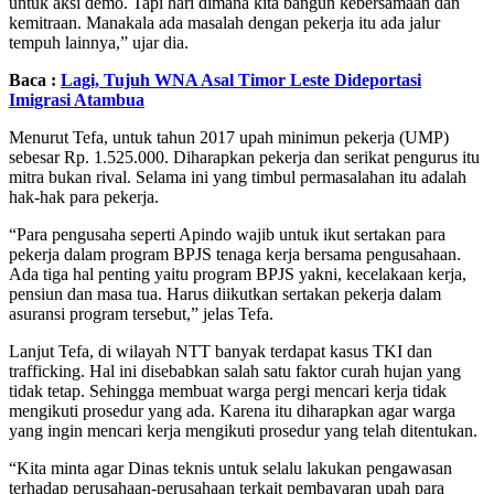
untuk aksi demo. Tapi hari dimana kita bangun kebersamaan dan
kemitraan. Manakala ada masalah dengan pekerja itu ada jalur
tempuh lainnya,” ujar dia.
Baca :
Lagi, Tujuh WNA Asal Timor Leste Dideportasi
Imigrasi Atambua
Menurut Tefa, untuk tahun 2017 upah minimun pekerja (UMP)
sebesar Rp. 1.525.000. Diharapkan pekerja dan serikat pengurus itu
mitra bukan rival. Selama ini yang timbul permasalahan itu adalah
hak-hak para pekerja.
“Para pengusaha seperti Apindo wajib untuk ikut sertakan para
pekerja dalam program BPJS tenaga kerja bersama pengusahaan.
Ada tiga hal penting yaitu program BPJS yakni, kecelakaan kerja,
pensiun dan masa tua. Harus diikutkan sertakan pekerja dalam
asuransi program tersebut,” jelas Tefa.
Lanjut Tefa, di wilayah NTT banyak terdapat kasus TKI dan
trafficking. Hal ini disebabkan salah satu faktor curah hujan yang
tidak tetap. Sehingga membuat warga pergi mencari kerja tidak
mengikuti prosedur yang ada. Karena itu diharapkan agar warga
yang ingin mencari kerja mengikuti prosedur yang telah ditentukan.
“Kita minta agar Dinas teknis untuk selalu lakukan pengawasan
terhadap perusahaan-perusahaan terkait pembayaran upah para