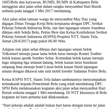
1605/Belu dan karyawan, BUMD, BUMN di Kabupaten Belu
menggelar aksi jalan sehat dalam rangka menyambut Hari Buruh
sedunia pada tanggal 1 Mei 2017 mendatang.
Aksi jalan sehat ratusan warga itu menyambut May Day yang
digagas Dinas Tenaga Kerja Belu kerjasama dengan DPC Serikat
Pekerja Seluruh Indonesia Belu, star dari lapangan umum Atambua
dilepas oleh Sekda Belu, Petrus Bere dan Ketua Konfederasi Serikat
Pekerja Seluruh Indonesia (KSPSI) Propinsi NTT, Stanis Tefa,
Jumat (28/4/2017) pagi pukul 06.00 Wita.
Adapun rute jalan sehat dilepas dari lapangan umum belok
Telkomsel menuju pasar lama belok lurus menuju Romei Teather
belok kanan apotik Sumber Sehat. Kemudian belok kanan menuju
tugu simpang tiga selamat datang, belok kanan lurus bundaran
simpang lima menuju hotel Liurai belok kanan finish lapangan
umum dengan dikawal satu unit mobil foreder Satlantas Polres Belu.
Ketua KSPSI NTT, Stanis Tefa dalam sambutannya menyampaikan
terimakasih kepada Pemerintah Belu yang telah mendukung DPC
SPSI Belu melaksanakan kegiatan aksi jalan sehat menyambut Hari
Buruh sedunia tanggal 1 Mei mendatang. Di NTT khusunya di Belu
kegiatan ini baru pertama kali dilaksanakan.
“Hari pekerja adalah adalah bukan hari harus dengan turun ke jalan