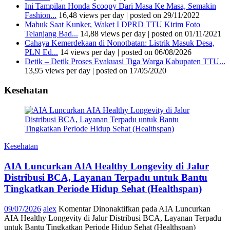
Ini Tampilan Honda Scoopy Dari Masa Ke Masa, Semakin
Fashion...
16,48 views per day
|
posted on 29/11/2022
Mabuk Saat Kunker, Waket I DPRD TTU Kirim Foto
Telanjang Bad...
14,88 views per day
|
posted on 01/11/2021
Cahaya Kemerdekaan di Nonotbatan: Listrik Masuk Desa,
PLN Ed...
14 views per day
|
posted on 06/08/2026
Detik – Detik Proses Evakuasi Tiga Warga Kabupaten TTU...
13,95 views per day
|
posted on 17/05/2020
Kesehatan
Kesehatan
AIA Luncurkan AIA Healthy Longevity di Jalur
Distribusi BCA, Layanan Terpadu untuk Bantu
Tingkatkan Periode Hidup Sehat (Healthspan)
09/07/2026
alex
Komentar Dinonaktifkan
pada AIA Luncurkan
AIA Healthy Longevity di Jalur Distribusi BCA, Layanan Terpadu
untuk Bantu Tingkatkan Periode Hidup Sehat (Healthspan)