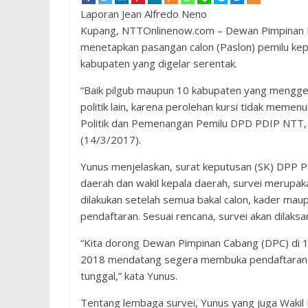
Laporan Jean Alfredo Neno
Kupang, NTTOnlinenow.com – Dewan Pimpinan 
menetapkan pasangan calon (Paslon) pemilu kepa
kabupaten yang digelar serentak.
“Baik pilgub maupun 10 kabupaten yang menggela
politik lain, karena perolehan kursi tidak memen
Politik dan Pemenangan Pemilu DPD PDIP NTT,
(14/3/2017).
Yunus menjelaskan, surat keputusan (SK) DPP PD
daerah dan wakil kepala daerah, survei merupak
dilakukan setelah semua bakal calon, kader maup
pendaftaran. Sesuai rencana, survei akan dilaks
“Kita dorong Dewan Pimpinan Cabang (DPC) di 
2018 mendatang segera membuka pendaftaran ba
tunggal,” kata Yunus.
Tentang lembaga survei, Yunus yang juga Wakil