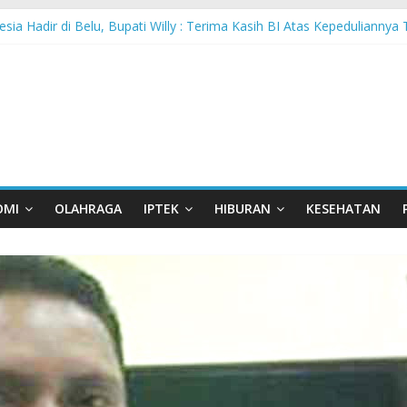
sia Hadir di Belu, Bupati Willy : Terima Kasih BI Atas Kepeduliannya 
 Lanjutkan Performa Positif di ARRC Mandalika 2026
 PPA Perkuat Kemampuan Pertahanan Udara TNI AL Hadapi Ancama
an di Nonotbatan: Listrik Masuk Desa, PLN Edukasi Keselamatan
Day Semarakkan 11 Kota di Jawa Timur
OMI
OLAHRAGA
IPTEK
HIBURAN
KESEHATAN