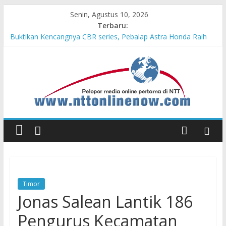
Senin, Agustus 10, 2026
Terbaru:
Buktikan Kencangnya CBR series, Pebalap Astra Honda Raih
Kemenangan di Mandalika
Dari Pemula hingga Juara Nasional, Daya Fawziya Buktikan
Pentingnya Edukasi Safety Riding
HUT ke-81 RI Akan Dimeriahkan dengan 133 Tim Karnaval
Kebangsaan dan 198 Tim Gerak Jalan
Memeriahkan HUT ke-81 RI, Warga Desa Ta’aba-Malaka
Bangun Gapura Unik
MPM Honda Jatim Kembali Berikan Beasiswa bagi Anak Asuh
Berprestasi di Malang
Timor
Jonas Salean Lantik 186
Pengurus Kecamatan