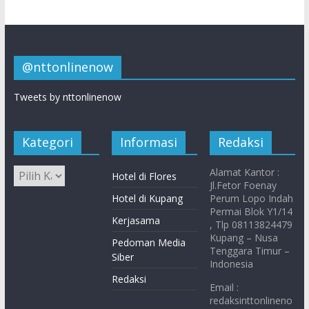
@nttonlinenow
Tweets by nttonlinenow
Kategori
Informasi
Redaksi
Alamat Kantor :
Hotel di Flores
Jl.Fetor Foenay
Hotel di Kupang
Perum Lopo Indah
Permai Blok Y1/14
Kerjasama
, Tlp 08113824479
Kupang – Nusa
Pedoman Media
Tenggara Timur –
Siber
Indonesia
Redaksi
Email :
redaksinttonlineno