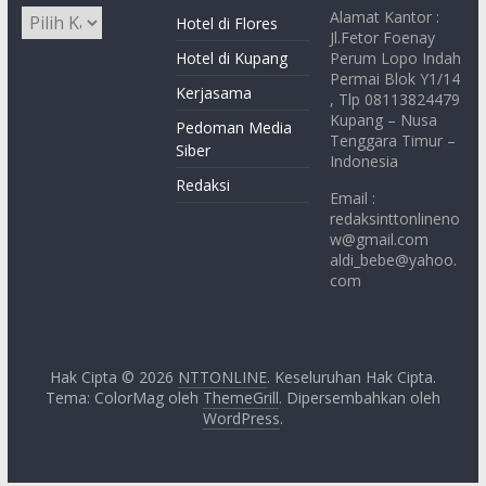
Alamat Kantor :
Hotel di Flores
Jl.Fetor Foenay
Hotel di Kupang
Perum Lopo Indah
Permai Blok Y1/14
Kerjasama
, Tlp 08113824479
Kupang – Nusa
Pedoman Media
Tenggara Timur –
Siber
Indonesia
Redaksi
Email :
redaksinttonlineno
w@gmail.com
aldi_bebe@yahoo.
com
Hak Cipta © 2026
NTTONLINE
. Keseluruhan Hak Cipta.
Tema: ColorMag oleh
ThemeGrill
. Dipersembahkan oleh
WordPress
.