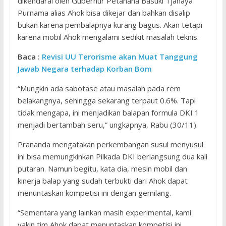
dikendarai oleh Gubernur Petahana Basuki Tjahaya
Purnama alias Ahok bisa dikejar dan bahkan disalip
bukan karena pembalapnya kurang bagus. Akan tetapi
karena mobil Ahok mengalami sedikit masalah teknis.
Baca :
Revisi UU Terorisme akan Muat Tanggung
Jawab Negara terhadap Korban Bom
“Mungkin ada sabotase atau masalah pada rem
belakangnya, sehingga sekarang terpaut 0.6%. Tapi
tidak mengapa, ini menjadikan balapan formula DKI 1
menjadi bertambah seru,” ungkapnya, Rabu (30/11).
Prananda mengatakan perkembangan susul menyusul
ini bisa memungkinkan Pilkada DKI berlangsung dua kali
putaran. Namun begitu, kata dia, mesin mobil dan
kinerja balap yang sudah terbukti dari Ahok dapat
menuntaskan kompetisi ini dengan gemilang.
“Sementara yang lainkan masih experimental, kami
yakin tim Ahok dapat menuntaskan kompetisi ini