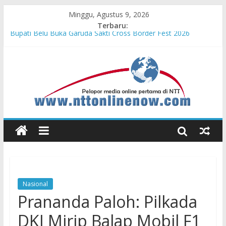
Minggu, Agustus 9, 2026
Terbaru:
Bupati Belu Buka Garuda Sakti Cross Border Fest 2026
Konsisten Berprestasi, MPM Honda Jatim Borong 8 Gelar di
Safety Riding Honda
MPM Honda Jatim Kembali Berikan Beasiswa bagi Anak Asuh
Berprestasi di Malang
MPM Honda Jatim Bersama YBSI Berikan Pemeriksaan dan
Pengobatan Gratis bagi 100 Veteran LVRI
Cross Border, Belu Garda Terdepan NKRI, Harus Jadi Pusat
Pertumbuhan Pariwisata
Nasional
Prananda Paloh: Pilkada
DKI Mirip Balap Mobil F1