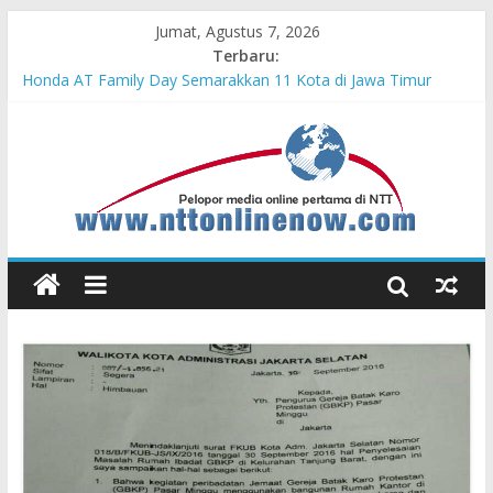
Jumat, Agustus 7, 2026
Terbaru:
Cahaya Kemerdekaan di Nonotbatan: Listrik Masuk Desa, PLN
Edukasi Keselamatan
Honda AT Family Day Semarakkan 11 Kota di Jawa Timur
Teras Bank Indonesia Hadir di Belu, Bupati Willy : Terima Kasih
BI Atas Kepeduliannya Tingkatkan Budaya Literasi
Astra Honda Siap Lanjutkan Performa Positif di ARRC
Mandalika 2026
Pengadaan Kapal PPA Perkuat Kemampuan Pertahanan Udara
TNI AL Hadapi Ancaman Maritim Modern