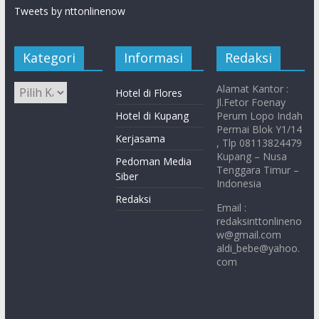
Tweets by nttonlinenow
Kategori
Informasi
Redaksi
Alamat Kantor :
Hotel di Flores
Jl.Fetor Foenay
Hotel di Kupang
Perum Lopo Indah
Permai Blok Y1/14
Kerjasama
, Tlp 08113824479
Kupang – Nusa
Pedoman Media
Tenggara Timur –
Siber
Indonesia
Redaksi
Email :
redaksinttonlineno
w@gmail.com
aldi_bebe@yahoo.
com