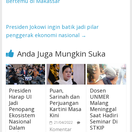
Bertemu di Makassar
Presiden Jokowi ingin batik jadi pilar
penggerak ekonomi nasional
→
Anda Juga Mungkin Suka
Presiden
Puan,
Dosen
Harap UI
Sarinah dan
UNMER
Jadi
Perjuangan
Malang
Penopang
Kartini Masa
Meninggal
Ekosistem
Kini
Saat Hadiri
Nasional
Seminar Di
21/04/2022
Dalam
STKIP
Komentar