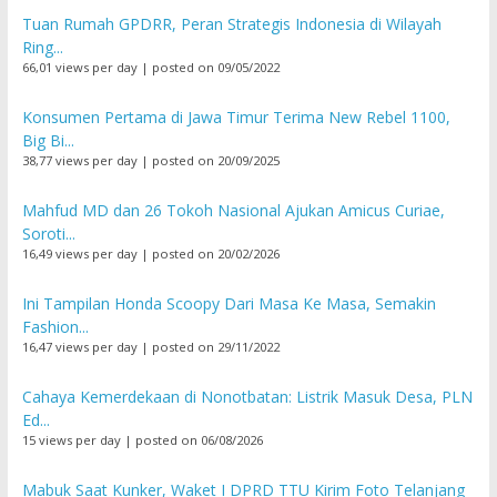
Tuan Rumah GPDRR, Peran Strategis Indonesia di Wilayah
Ring...
66,01 views per day
|
posted on 09/05/2022
Konsumen Pertama di Jawa Timur Terima New Rebel 1100,
Big Bi...
38,77 views per day
|
posted on 20/09/2025
Mahfud MD dan 26 Tokoh Nasional Ajukan Amicus Curiae,
Soroti...
16,49 views per day
|
posted on 20/02/2026
Ini Tampilan Honda Scoopy Dari Masa Ke Masa, Semakin
Fashion...
16,47 views per day
|
posted on 29/11/2022
Cahaya Kemerdekaan di Nonotbatan: Listrik Masuk Desa, PLN
Ed...
15 views per day
|
posted on 06/08/2026
Mabuk Saat Kunker, Waket I DPRD TTU Kirim Foto Telanjang