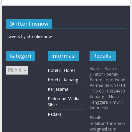
@nttonlinenow
Tweets by nttonlinenow
Kategori
Informasi
Redaksi
Alamat Kantor :
Hotel di Flores
Jl.Fetor Foenay
Hotel di Kupang
Perum Lopo Indah
Permai Blok Y1/14
Kerjasama
, Tlp 08113824479
Kupang – Nusa
Pedoman Media
Tenggara Timur –
Siber
Indonesia
Redaksi
Email :
redaksinttonlineno
w@gmail.com