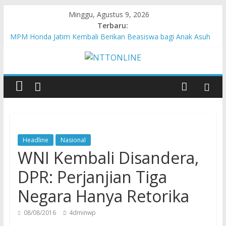
Minggu, Agustus 9, 2026
Terbaru:
MPM Honda Jatim Kembali Berikan Beasiswa bagi Anak Asuh
Berprestasi di Malang
MPM Honda Jatim Bersama YBSI Berikan Pemeriksaan dan
Pengobatan Gratis bagi 100 Veteran LVRI
Cross Border, Belu Garda Terdepan NKRI, Harus Jadi Pusat
Pertumbuhan Pariwisata
Bupati Belu Buka Garuda Sakti Cross Border Fest 2026
Konsisten Berprestasi, MPM Honda Jatim Borong 8 Gelar di
Safety Riding Honda
Headline
Nasional
WNI Kembali Disandera,
DPR: Perjanjian Tiga
Negara Hanya Retorika
08/08/2016
4dminwp