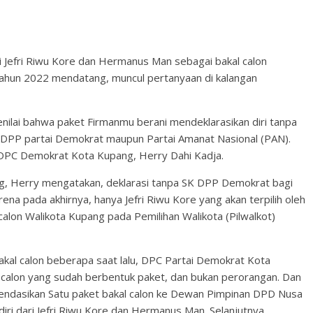
ri Jefri Riwu Kore dan Hermanus Man sebagai bakal calon
 tahun 2022 mendatang, muncul pertanyaan di kalangan
nilai bahwa paket Firmanmu berani mendeklarasikan diri tanpa
 DPP partai Demokrat maupun Partai Amanat Nasional (PAN).
 DPC Demokrat Kota Kupang, Herry Dahi Kadja.
 Herry mengatakan, deklarasi tanpa SK DPP Demokrat bagi
rena pada akhirnya, hanya Jefri Riwu Kore yang akan terpilih oleh
alon Walikota Kupang pada Pemilihan Walikota (Pilwalkot)
al calon beberapa saat lalu, DPC Partai Demokrat Kota
alon yang sudah berbentuk paket, dan bukan perorangan. Dan
ndasikan Satu paket bakal calon ke Dewan Pimpinan DPD Nusa
iri dari Jefri Riwu Kore dan Hermanus Man. Selanjutnya,