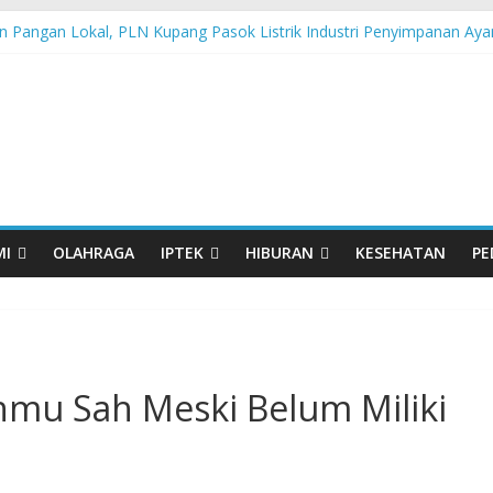
 Pangan Lokal, PLN Kupang Pasok Listrik Industri Penyimpanan Aya
nden Pertamina Patra Niaga Terpikat Produk UMKM Mitra Binaan de
ast Java – North Resmi Bergulir, MPM Honda Jatim Hadirkan Kompeti
sia Hadir di Belu, Bupati Willy : Terima Kasih BI Atas Kepeduliannya 
Lanjutkan Performa Positif di ARRC Mandalika 2026
MI
OLAHRAGA
IPTEK
HIBURAN
KESEHATAN
PE
nmu Sah Meski Belum Miliki