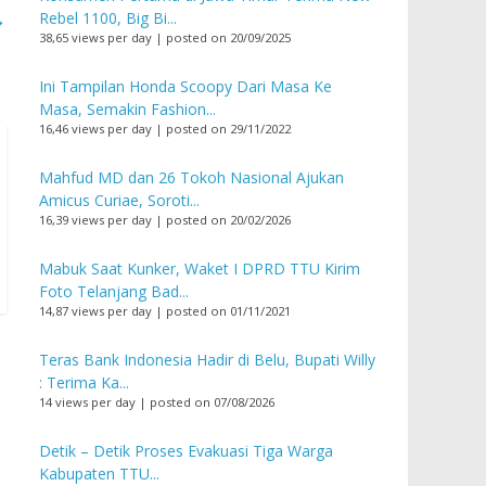
→
Rebel 1100, Big Bi...
38,65 views per day
|
posted on 20/09/2025
Ini Tampilan Honda Scoopy Dari Masa Ke
Masa, Semakin Fashion...
16,46 views per day
|
posted on 29/11/2022
Mahfud MD dan 26 Tokoh Nasional Ajukan
Amicus Curiae, Soroti...
16,39 views per day
|
posted on 20/02/2026
Mabuk Saat Kunker, Waket I DPRD TTU Kirim
Foto Telanjang Bad...
14,87 views per day
|
posted on 01/11/2021
Teras Bank Indonesia Hadir di Belu, Bupati Willy
: Terima Ka...
14 views per day
|
posted on 07/08/2026
Detik – Detik Proses Evakuasi Tiga Warga
Kabupaten TTU...