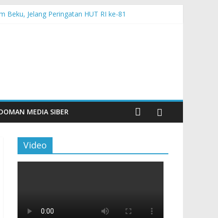
m Beku, Jelang Peringatan HUT RI ke-81
ngan Sentuhan Kemanusiaan dan Keberlanjutan
si dan Aktivitas Seru untuk Generasi Muda
Tingkatkan Budaya Literasi
DOMAN MEDIA SIBER
Video