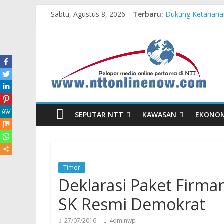
Sabtu, Agustus 8, 2026
Terbaru:
Dukung Ketahanan
Komisaris Indepe
Honda DBL 2026 E
Teras Bank Indone
Astra Honda Siap 
SEPUTAR NTT
KAWASAN
EKONO
Timor
Deklarasi Paket Firma
SK Resmi Demokrat
27/07/2016
4dminwp