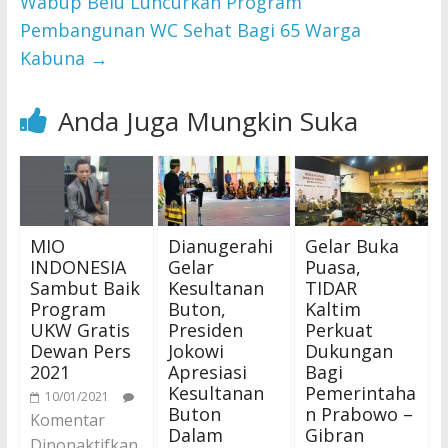
Wabup Belu Luncurkan Program
Pembangunan WC Sehat Bagi 65 Warga
Kabuna
→
Anda Juga Mungkin Suka
MIO
Dianugerahi
Gelar Buka
INDONESIA
Gelar
Puasa,
Sambut Baik
Kesultanan
TIDAR
Program
Buton,
Kaltim
UKW Gratis
Presiden
Perkuat
Dewan Pers
Jokowi
Dukungan
2021
Apresiasi
Bagi
Kesultanan
Pemerintaha
10/01/2021
Buton
n Prabowo –
Komentar
Dalam
Gibran
Dinonaktifkan