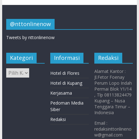
@nttonlinenow
Tweets by nttonlinenow
Kategori
Informasi
Redaksi
Alamat Kantor :
Hotel di Flores
Jl.Fetor Foenay
Hotel di Kupang
Perum Lopo Indah
Permai Blok Y1/14
Kerjasama
, Tlp 08113824479
Kupang – Nusa
Pedoman Media
Tenggara Timur –
Siber
Indonesia
Redaksi
Email :
redaksinttonlineno
w@gmail.com