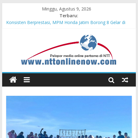
Minggu, Agustus 9, 2026
Terbaru:
Bupati Belu Buka Garuda Sakti Cross Border Fest 2026
Konsisten Berprestasi, MPM Honda Jatim Borong 8 Gelar di
Safety Riding Honda
MPM Honda Jatim Kembali Berikan Beasiswa bagi Anak Asuh
Berprestasi di Malang
MPM Honda Jatim Bersama YBSI Berikan Pemeriksaan dan
Pengobatan Gratis bagi 100 Veteran LVRI
Cross Border, Belu Garda Terdepan NKRI, Harus Jadi Pusat
Pertumbuhan Pariwisata