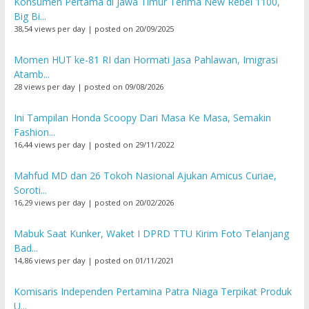
Konsumen Pertama di Jawa Timur Terima New Rebel 1100,
Big Bi...
38,54 views per day
|
posted on 20/09/2025
Momen HUT ke-81 RI dan Hormati Jasa Pahlawan, Imigrasi
Atamb...
28 views per day
|
posted on 09/08/2026
Ini Tampilan Honda Scoopy Dari Masa Ke Masa, Semakin
Fashion...
16,44 views per day
|
posted on 29/11/2022
Mahfud MD dan 26 Tokoh Nasional Ajukan Amicus Curiae,
Soroti...
16,29 views per day
|
posted on 20/02/2026
Mabuk Saat Kunker, Waket I DPRD TTU Kirim Foto Telanjang
Bad...
14,86 views per day
|
posted on 01/11/2021
Komisaris Independen Pertamina Patra Niaga Terpikat Produk
U...