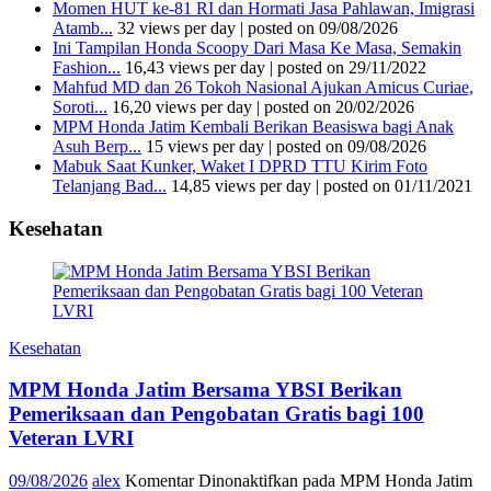
Momen HUT ke-81 RI dan Hormati Jasa Pahlawan, Imigrasi
Atamb...
32 views per day
|
posted on 09/08/2026
Ini Tampilan Honda Scoopy Dari Masa Ke Masa, Semakin
Fashion...
16,43 views per day
|
posted on 29/11/2022
Mahfud MD dan 26 Tokoh Nasional Ajukan Amicus Curiae,
Soroti...
16,20 views per day
|
posted on 20/02/2026
MPM Honda Jatim Kembali Berikan Beasiswa bagi Anak
Asuh Berp...
15 views per day
|
posted on 09/08/2026
Mabuk Saat Kunker, Waket I DPRD TTU Kirim Foto
Telanjang Bad...
14,85 views per day
|
posted on 01/11/2021
Kesehatan
Kesehatan
MPM Honda Jatim Bersama YBSI Berikan
Pemeriksaan dan Pengobatan Gratis bagi 100
Veteran LVRI
09/08/2026
alex
Komentar Dinonaktifkan
pada MPM Honda Jatim