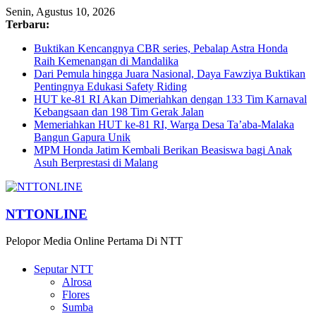
Senin, Agustus 10, 2026
Terbaru:
Buktikan Kencangnya CBR series, Pebalap Astra Honda
Raih Kemenangan di Mandalika
Dari Pemula hingga Juara Nasional, Daya Fawziya Buktikan
Pentingnya Edukasi Safety Riding
HUT ke-81 RI Akan Dimeriahkan dengan 133 Tim Karnaval
Kebangsaan dan 198 Tim Gerak Jalan
Memeriahkan HUT ke-81 RI, Warga Desa Ta’aba-Malaka
Bangun Gapura Unik
MPM Honda Jatim Kembali Berikan Beasiswa bagi Anak
Asuh Berprestasi di Malang
NTTONLINE
Pelopor Media Online Pertama Di NTT
Seputar NTT
Alrosa
Flores
Sumba