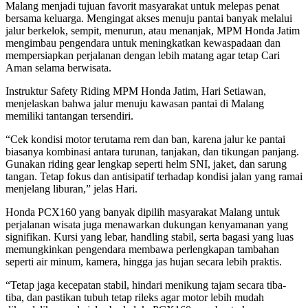
Malang menjadi tujuan favorit masyarakat untuk melepas penat
bersama keluarga. Mengingat akses menuju pantai banyak melalui
jalur berkelok, sempit, menurun, atau menanjak, MPM Honda Jatim
mengimbau pengendara untuk meningkatkan kewaspadaan dan
mempersiapkan perjalanan dengan lebih matang agar tetap Cari
Aman selama berwisata.
Instruktur Safety Riding MPM Honda Jatim, Hari Setiawan,
menjelaskan bahwa jalur menuju kawasan pantai di Malang
memiliki tantangan tersendiri.
“Cek kondisi motor terutama rem dan ban, karena jalur ke pantai
biasanya kombinasi antara turunan, tanjakan, dan tikungan panjang.
Gunakan riding gear lengkap seperti helm SNI, jaket, dan sarung
tangan. Tetap fokus dan antisipatif terhadap kondisi jalan yang ramai
menjelang liburan,” jelas Hari.
Honda PCX160 yang banyak dipilih masyarakat Malang untuk
perjalanan wisata juga menawarkan dukungan kenyamanan yang
signifikan. Kursi yang lebar, handling stabil, serta bagasi yang luas
memungkinkan pengendara membawa perlengkapan tambahan
seperti air minum, kamera, hingga jas hujan secara lebih praktis.
“Tetap jaga kecepatan stabil, hindari menikung tajam secara tiba-
tiba, dan pastikan tubuh tetap rileks agar motor lebih mudah