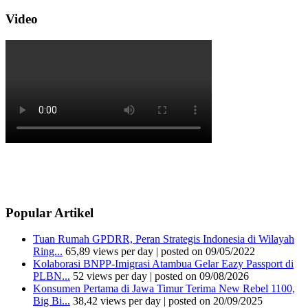
Video
Popular Artikel
Tuan Rumah GPDRR, Peran Strategis Indonesia di Wilayah
Ring...
65,89 views per day
|
posted on 09/05/2022
Kolaborasi BNPP-Imigrasi Atambua Gelar Eazy Passport di
PLBN...
52 views per day
|
posted on 09/08/2026
Konsumen Pertama di Jawa Timur Terima New Rebel 1100,
Big Bi...
38,42 views per day
|
posted on 20/09/2025