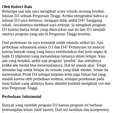
Oleh Robert Bala
Beberapa saat lalu saya mengikuti acara wisuda seorang kerabat,
lulusan D3 sebuah Perguruan Tinggi. Ketika mengetahui bahwa ia
lulusan D3 saya bertanya, mengapa tidak ambil D4? Tanggung
sekali. Jawabannya membuat saya terkejut. Ia mengikuti program
D3 karena hanya itulah yang ditawarkan saat itu dan D3 menjadi
satunya program yang ada di Perguruan Tinggi tersebut.
Dari pertemuan itu saya tersentuh untuk menulis artikel ini: Apa
perbedaan substansial antara D3 dan D4? Pertanyaan ini muncul
karena banyak orang yang hanya membedakan dari jenis angka di
balik D (diploma) yang menandakan lamanya tahun belajar. Atau
ada yang berpikir, ambil saja program ‘pendek’ dan setelahnya
ketika ada modal bisa meneruskannya. Hal ini masuk akal. Tetapi
memulai lagi untuk belajar itu sesuatu yang tidak mudah. Selain itu
menemukan Prodi D4 sebagai lanjutan tentu juga bukan hal yang
mudah karena oleh perbedaan institusi, terdapat penekanan pada
mata kuliah yang akhirnya harus diambil kembali mengikuti visi dan
misi Perguruan Tinggi.
Perbedaan Substansial
Banyak yang memilih program D3 karena program ini berbasis
keterampilan teknis (skill based). Dari sisi keahlian dan kompetensi,