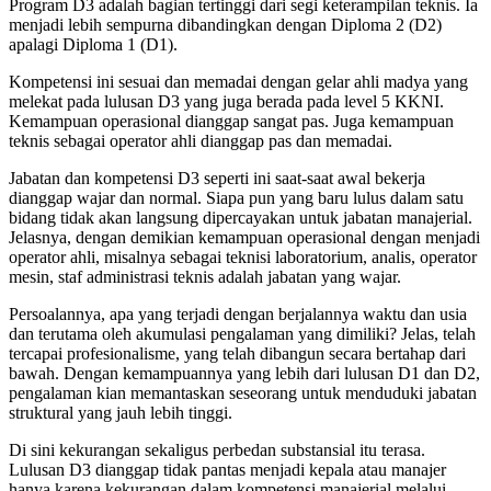
Program D3 adalah bagian tertinggi dari segi keterampilan teknis. Ia
menjadi lebih sempurna dibandingkan dengan Diploma 2 (D2)
apalagi Diploma 1 (D1).
Kompetensi ini sesuai dan memadai dengan gelar ahli madya yang
melekat pada lulusan D3 yang juga berada pada level 5 KKNI.
Kemampuan operasional dianggap sangat pas. Juga kemampuan
teknis sebagai operator ahli dianggap pas dan memadai.
Jabatan dan kompetensi D3 seperti ini saat-saat awal bekerja
dianggap wajar dan normal. Siapa pun yang baru lulus dalam satu
bidang tidak akan langsung dipercayakan untuk jabatan manajerial.
Jelasnya, dengan demikian kemampuan operasional dengan menjadi
operator ahli, misalnya sebagai teknisi laboratorium, analis, operator
mesin, staf administrasi teknis adalah jabatan yang wajar.
Persoalannya, apa yang terjadi dengan berjalannya waktu dan usia
dan terutama oleh akumulasi pengalaman yang dimiliki? Jelas, telah
tercapai profesionalisme, yang telah dibangun secara bertahap dari
bawah. Dengan kemampuannya yang lebih dari lulusan D1 dan D2,
pengalaman kian memantaskan seseorang untuk menduduki jabatan
struktural yang jauh lebih tinggi.
Di sini kekurangan sekaligus perbedan substansial itu terasa.
Lulusan D3 dianggap tidak pantas menjadi kepala atau manajer
hanya karena kekurangan dalam kompetensi manajerial melalui