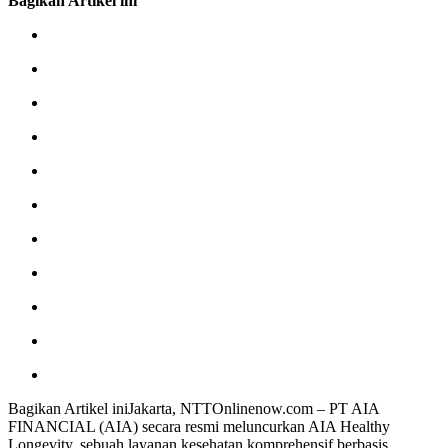
Bagikan Artikel ini
Bagikan Artikel iniJakarta, NTTOnlinenow.com – PT AIA
FINANCIAL (AIA) secara resmi meluncurkan AIA Healthy
Longevity, sebuah layanan kesehatan komprehensif berbasis