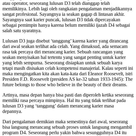
atau operator, seseorang lulusan D3 telah dianggap telah
memilikinya. Lebih lagi oleh rangkaian pengalaman menjadikannya
sangat profesional. Sayangnya ia seakan gagap di lintasan akhir.
Sayangnya saat karier puncak, lulusan D3 tidak dipercayakan
sebagai pemimpin hanya karena belum memiliki ijazah D4 sebagai
salah satu syaratnya.
Lulusan D3 juga disebut ‘tanggung’ karena karier yang dirancang
dari awal seakan terlihat ada celah. Yang dimaksud, ada semacam
rasa tak percaya diri merancang karier. Sebuah rancangan yang
seakan menyisakan hal tertentu yang sangat penting untuk karier
yang lebih sempurna. Seseorang disiapkan untuk sebuah karya
tetapi masih disisakan celah kompetensi manajerial. Kalau seperti ini
maka mengingatkan kita akan kata-kata dari Eleanor Roosevelt, istri
Presiden F.D. Roosevelt (presiden AS ke-32 tahun 1933-1945): The
future belongs to those who believe in the beauty of their dreams.
Artinya, masa depan hanya bisa pasti dan diperoleh ketika seseorang
memiliki rasa percaya mimpinya. Hal itu yang tidak terlihat pada
lulusan D3 yang ‘tanggung’ dalam merancang karier masa
depannya.
Dari pengalaman demikian maka semestinya dari awal, seseorang
bisa langsung merancang sebuah proses untuk langsung mengambil
program D4. Seseorang perlu yakin bahwa sesungguhnya D4 itu