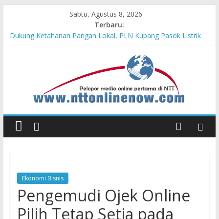
Sabtu, Agustus 8, 2026
Terbaru:
Dukung Ketahanan Pangan Lokal, PLN Kupang Pasok Listrik
Industri Penyimpanan Ayam Beku, Jelang Peringatan HUT RI
ke-81
Komisaris Independen Pertamina Patra Niaga Terpikat Produk
UMKM Mitra Binaan dengan Sentuhan Kemanusiaan dan
Keberlanjutan
Honda DBL 2026 East Java – North Resmi Bergulir, MPM
Honda Jatim Hadirkan Kompetisi dan Aktivitas Seru untuk
Generasi Muda
Teras Bank Indonesia Hadir di Belu, Bupati Willy : Terima Kasih
BI Atas Kepeduliannya Tingkatkan Budaya Literasi
Astra Honda Siap Lanjutkan Performa Positif di ARRC
Mandalika 2026
Ekonomi Bisnis
Pengemudi Ojek Online
Pilih Tetap Setia pada