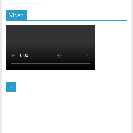
Video
–