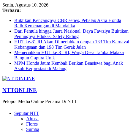
Senin, Agustus 10, 2026
Terbaru:
Buktikan Kencangnya CBR series, Pebalap Astra Honda
Raih Kemenangan di Mandalika
Dari Pemula hingga Juara Nasional, Daya Fawziya Buktikan
Pentingnya Edukasi Safety Riding
HUT ke-81 RI Akan Dimeriahkan dengan 133 Tim Karnaval
Kebangsaan dan 198 Tim Gerak Jalan
Memeriahkan HUT ke-81 RI, Warga Desa Ta’aba-Malaka
Bangun Gapura Unik
MPM Honda Jatim Kembali Berikan Beasiswa bagi Anak
Asuh Berprestasi di Malang
NTTONLINE
Pelopor Media Online Pertama Di NTT
Seputar NTT
Alrosa
Flores
Sumba