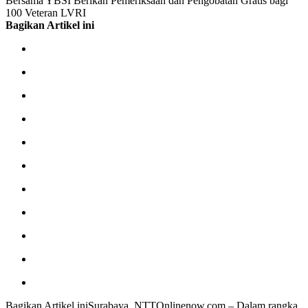
Bersama YBSI Berikan Pemeriksaan dan Pengobatan Gratis bagi
100 Veteran LVRI
Bagikan Artikel ini
Bagikan Artikel iniSurabaya, NTTOnlinenow.com – Dalam rangka