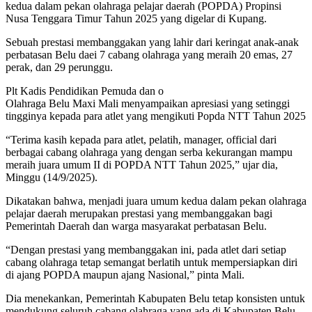
kedua dalam pekan olahraga pelajar daerah (POPDA) Propinsi
Nusa Tenggara Timur Tahun 2025 yang digelar di Kupang.
Sebuah prestasi membanggakan yang lahir dari keringat anak-anak
perbatasan Belu daei 7 cabang olahraga yang meraih 20 emas, 27
perak, dan 29 perunggu.
Plt Kadis Pendidikan Pemuda dan o
Olahraga Belu Maxi Mali menyampaikan apresiasi yang setinggi
tingginya kepada para atlet yang mengikuti Popda NTT Tahun 2025
“Terima kasih kepada para atlet, pelatih, manager, official dari
berbagai cabang olahraga yang dengan serba kekurangan mampu
meraih juara umum II di POPDA NTT Tahun 2025,” ujar dia,
Minggu (14/9/2025).
Dikatakan bahwa, menjadi juara umum kedua dalam pekan olahraga
pelajar daerah merupakan prestasi yang membanggakan bagi
Pemerintah Daerah dan warga masyarakat perbatasan Belu.
“Dengan prestasi yang membanggakan ini, pada atlet dari setiap
cabang olahraga tetap semangat berlatih untuk mempersiapkan diri
di ajang POPDA maupun ajang Nasional,” pinta Mali.
Dia menekankan, Pemerintah Kabupaten Belu tetap konsisten untuk
mendukung seluruh cabang olahraga yang ada di Kabupaten Belu