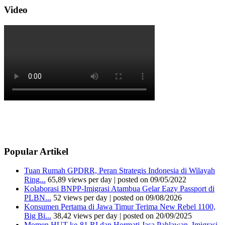
Video
Popular Artikel
Tuan Rumah GPDRR, Peran Strategis Indonesia di Wilayah
Ring...
65,89 views per day
|
posted on 09/05/2022
Kolaborasi BNPP-Imigrasi Atambua Gelar Eazy Passport di
PLBN...
52 views per day
|
posted on 09/08/2026
Konsumen Pertama di Jawa Timur Terima New Rebel 1100,
Big Bi...
38,42 views per day
|
posted on 20/09/2025
Momen HUT ke-81 RI dan Hormati Jasa Pahlawan, Imigrasi