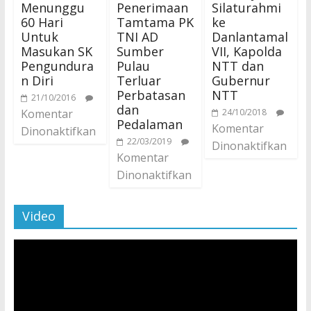
Menunggu
Penerimaan
Silaturahmi
60 Hari
Tamtama PK
ke
Untuk
TNI AD
Danlantamal
Masukan SK
Sumber
VII, Kapolda
Pengundura
Pulau
NTT dan
n Diri
Terluar
Gubernur
Perbatasan
NTT
21/10/2016
dan
Komentar
24/10/2018
Pedalaman
Komentar
Dinonaktifkan
22/03/2019
Dinonaktifkan
Komentar
Dinonaktifkan
Video
Pemutar
Video