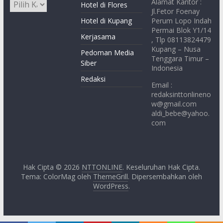
Alamat Kantor :
Hotel di Flores
Jl.Fetor Foenay
Hotel di Kupang
Perum Lopo Indah
Permai Blok Y1/14
Kerjasama
, Tlp 08113824479
Kupang – Nusa
Pedoman Media
Tenggara Timur –
Siber
Indonesia
Redaksi
Email :
redaksinttonlineno
w@gmail.com
aldi_bebe@yahoo.
com
Hak Cipta © 2026
NTTONLINE
. Keseluruhan Hak Cipta.
Tema: ColorMag oleh
ThemeGrill
. Dipersembahkan oleh
WordPress
.