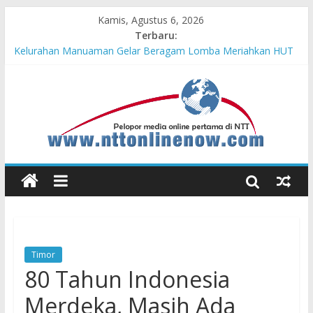
Kamis, Agustus 6, 2026
Terbaru:
Hasil KKN Kolaborasi UGM-Undana Jadi Pedoman Bangun
Desa Desa, Tak Sekadar Laporan
Kelurahan Manuaman Gelar Beragam Lomba Meriahkan HUT
ke-81 RI
Pengadaan Kapal PPA Perkuat Kemampuan Pertahanan Udara
TNI AL Hadapi Ancaman Maritim Modern
Cahaya Kemerdekaan di Nonotbatan: Listrik Masuk Desa, PLN
Edukasi Keselamatan
Honda AT Family Day Semarakkan 11 Kota di Jawa Timur
Timor
80 Tahun Indonesia
Merdeka, Masih Ada