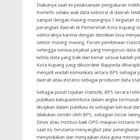
Diakuinya saat ini pelaksanaan pengukuran Indeks
Kominfo selaku wali data sektoral di daerah te
sampel dengan masing-masingnya 1 kegiatan stat
perangkat daerah di Pemerintah Kota Kupang siap
sektoralnya karena dengan demikian bisa menjad
sektor masing-masing. Forum pembinaan statisti
sehingga semua pejabat yang mengurusi data d
kelola data yang baik dan benar sesuai kaidah 
Kota Kupang yang dikoordinir Bappeda diharap
menjadi wadah komunikasi antara BPS sebagai p
daerah atau instansi sebagai produsen data stati
Sebagai pusat rujukan statistik, BPS secara ruti
publikasi kabupaten/kota dalam angka termasuk
disajikan dalam publikasi ini sebagian berasal da
dilakukan sendiri oleh BPS, sebagian besar lainny
Dinas atau Institusi baik OPD maupun Instansi V
saat ini, terutama menyangkut pilar peningkatan
menyediakan dan menyajikan data guna meresp