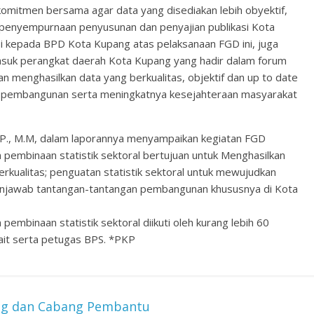
omitmen bersama agar data yang disediakan lebih obyektif,
g penyempurnaan penyusunan dan penyajian publikasi Kota
si kepada BPD Kota Kupang atas pelaksanaan FGD ini, juga
asuk perangkat daerah Kota Kupang yang hadir dalam forum
an menghasilkan data yang berkualitas, objektif dan up to date
n pembangunan serta meningkatnya kesejahteraan masyarakat
S.P., M.M, dalam laporannya menyampaikan kegiatan FGD
embinaan statistik sektoral bertujuan untuk Menghasilkan
rkualitas; penguatan statistik sektoral untuk mewujudkan
 menjawab tantangan-tantangan pembangunan khususnya di Kota
mbinaan statistik sektoral diikuti oleh kurang lebih 60
kait serta petugas BPS. *PKP
ang dan Cabang Pembantu