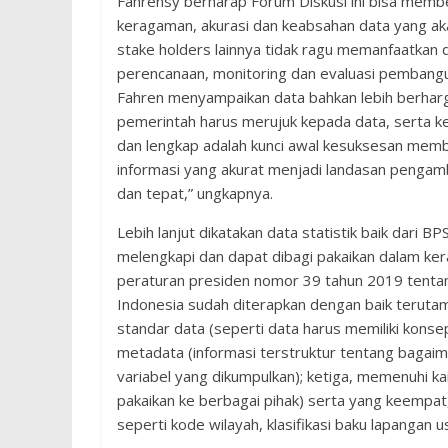
Fahrensy berharap Forum Diskusi ini bisa mem
keragaman, akurasi dan keabsahan data yang aka
stake holders lainnya tidak ragu memanfaatkan d
perencanaan, monitoring dan evaluasi pembangu
Fahren menyampaikan data bahkan lebih berhar
pemerintah harus merujuk kepada data, serta ke
dan lengkap adalah kunci awal kesuksesan mem
informasi yang akurat menjadi landasan pengam
dan tepat,” ungkapnya.
Lebih lanjut dikatakan data statistik baik dari BP
melengkapi dan dapat dibagi pakaikan dalam ker
peraturan presiden nomor 39 tahun 2019 tentan
Indonesia sudah diterapkan dengan baik teruta
standar data (seperti data harus memiliki konsep, 
metadata (informasi terstruktur tentang bagaima
variabel yang dikumpulkan); ketiga, memenuhi ka
pakaikan ke berbagai pihak) serta yang keempa
seperti kode wilayah, klasifikasi baku lapangan 