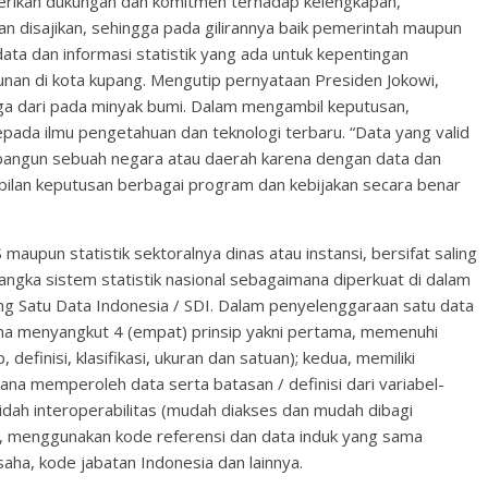
berikan dukungan dan komitmen terhadap kelengkapan,
n disajikan, sehingga pada gilirannya baik pemerintah maupun
ata dan informasi statistik yang ada untuk kepentingan
nan di kota kupang. Mengutip pernyataan Presiden Jokowi,
ga dari pada minyak bumi. Dalam mengambil keputusan,
pada ilmu pengetahuan dan teknologi terbaru. “Data yang valid
bangun sebuah negara atau daerah karena dengan data dan
bilan keputusan berbagai program dan kebijakan secara benar
S maupun statistik sektoralnya dinas atau instansi, bersifat saling
angka sistem statistik nasional sebagaimana diperkuat di dalam
g Satu Data Indonesia / SDI. Dalam penyelenggaraan satu data
ma menyangkut 4 (empat) prinsip yakni pertama, memenuhi
definisi, klasifikasi, ukuran dan satuan); kedua, memiliki
na memperoleh data serta batasan / definisi dari variabel-
idah interoperabilitas (mudah diakses dan mudah dibagi
t, menggunakan kode referensi dan data induk yang sama
usaha, kode jabatan Indonesia dan lainnya.