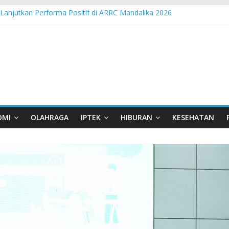
 Lanjutkan Performa Positif di ARRC Mandalika 2026
 PPA Perkuat Kemampuan Pertahanan Udara TNI AL Hadapi Ancama
an di Nonotbatan: Listrik Masuk Desa, PLN Edukasi Keselamatan
Day Semarakkan 11 Kota di Jawa Timur
orasi UGM-Undana Jadi Pedoman Bangun Desa Desa, Tak Sekadar La
OMI
OLAHRAGA
IPTEK
HIBURAN
KESEHATAN