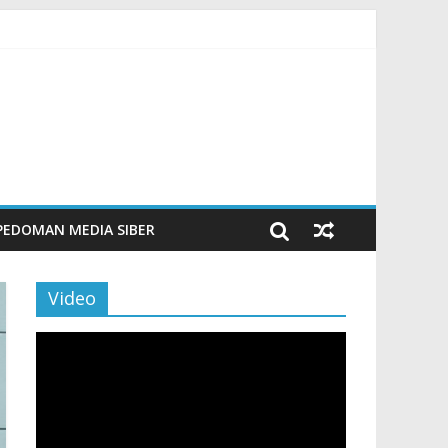
n Maritim Modern
poran
PEDOMAN MEDIA SIBER
Video
Pemutar
Video