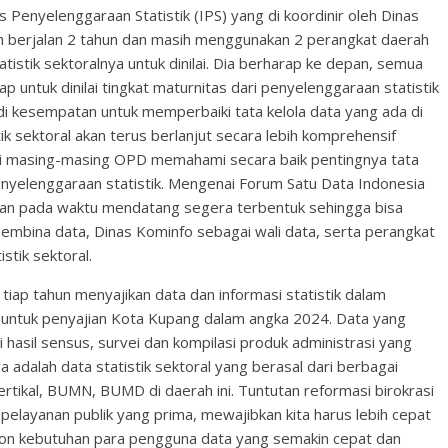
 Penyelenggaraan Statistik (IPS) yang di koordinir oleh Dinas
lah berjalan 2 tahun dan masih menggunakan 2 perangkat daerah
istik sektoralnya untuk dinilai. Dia berharap ke depan, semua
 untuk dinilai tingkat maturnitas dari penyelenggaraan statistik
i kesempatan untuk memperbaiki tata kelola data yang ada di
k sektoral akan terus berlanjut secara lebih komprehensif
i masing-masing OPD memahami secara baik pentingnya tata
penyelenggaraan statistik. Mengenai Forum Satu Data Indonesia
kan pada waktu mendatang segera terbentuk sehingga bisa
embina data, Dinas Kominfo sebagai wali data, serta perangkat
stik sektoral.
n tiap tahun menyajikan data dan informasi statistik dalam
 untuk penyajian Kota Kupang dalam angka 2024. Data yang
ri hasil sensus, survei dan kompilasi produk administrasi yang
a adalah data statistik sektoral yang berasal dari berbagai
ertikal, BUMN, BUMD di daerah ini. Tuntutan reformasi birokrasi
 pelayanan publik yang prima, mewajibkan kita harus lebih cepat
on kebutuhan para pengguna data yang semakin cepat dan