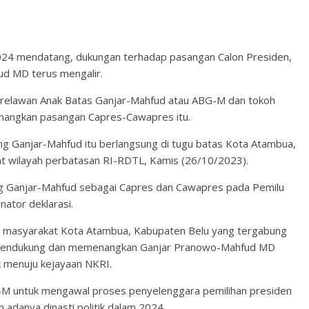
024 mendatang, dukungan terhadap pasangan Calon Presiden,
ud MD terus mengalir.
i relawan Anak Batas Ganjar-Mahfud atau ABG-M dan tokoh
nangkan pasangan Capres-Cawapres itu.
ng Ganjar-Mahfud itu berlangsung di tugu batas Kota Atambua,
t wilayah perbatasan RI-RDTL, Kamis (26/10/2023).
g Ganjar-Mahfud sebagai Capres dan Cawapres pada Pemilu
nator deklarasi.
a masyarakat Kota Atambua, Kabupaten Belu yang tergabung
 mendukung dan memenangkan Ganjar Pranowo-Mahfud MD
 menuju kejayaan NKRI.
G-M untuk mengawal proses penyelenggara pemilihan presiden
 adanya dinasti politik dalam 2024.