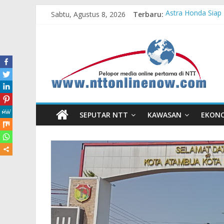
Sabtu, Agustus 8, 2026
Terbaru:
Astra Honda Siap 
Dukung Ketahanan
Komisaris Indepe
Honda DBL 2026 E
Teras Bank Indone
SEPUTAR NTT
KAWASAN
EKON