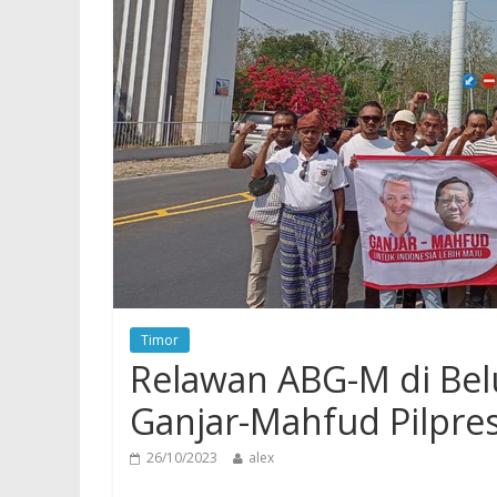
Timor
Relawan ABG-M di Bel
Ganjar-Mahfud Pilpre
26/10/2023
alex