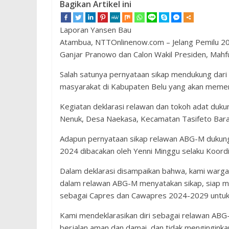
Bagikan Artikel ini
Laporan Yansen Bau
Atambua, NTTOnlinenow.com – Jelang Pemilu 2
Ganjar Pranowo dan Calon Wakil Presiden, Mahf
Salah satunya pernyataan sikap mendukung dar
masyarakat di Kabupaten Belu yang akan meme
Kegiatan deklarasi relawan dan tokoh adat duku
Nenuk, Desa Naekasa, Kecamatan Tasifeto Bara
Adapun pernyataan sikap relawan ABG-M dukun
2024 dibacakan oleh Yenni Minggu selaku Koordi
Dalam deklarasi disampaikan bahwa, kami warg
dalam relawan ABG-M menyatakan sikap, siap
sebagai Capres dan Cawapres 2024-2029 untuk
Kami mendeklarasikan diri sebagai relawan AB
berjalan aman dan damai, dan tidak menginginkan