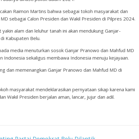
acakan Raimon Martins bahwa sebagai tokoh masyarakat dan
D sebagai Calon Presiden dan Wakil Presiden di Pilpres 2024.
yakin alam dan leluhur tanah ini akan mendukung Ganjar-
di Kabupaten Belu.
i kepada media menuturkan sosok Ganjar Pranowo dan Mahfud MD
an Indonesia sekaligus membawa Indonesia menuju kejayaan.
kung dan memenangkan Ganjar Pranowo dan Mahfud MD di
tokoh masyarakat mendeklarasikan pernyataan sikap karena kami
 Wakil Presiden berjalan aman, lancar, jujur dan adil.
ting Partai Demokrat Belu Dilantik