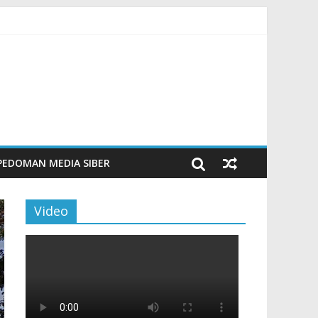
m Beku, Jelang Peringatan HUT RI ke-81
ngan Sentuhan Kemanusiaan dan Keberlanjutan
si dan Aktivitas Seru untuk Generasi Muda
Tingkatkan Budaya Literasi
PEDOMAN MEDIA SIBER
Video