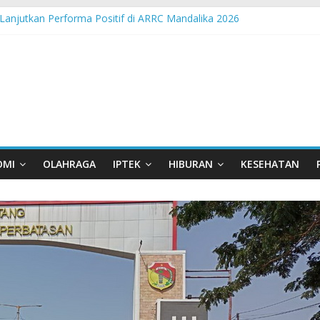
Lanjutkan Performa Positif di ARRC Mandalika 2026
 Pangan Lokal, PLN Kupang Pasok Listrik Industri Penyimpanan Aya
nden Pertamina Patra Niaga Terpikat Produk UMKM Mitra Binaan de
ast Java – North Resmi Bergulir, MPM Honda Jatim Hadirkan Kompeti
sia Hadir di Belu, Bupati Willy : Terima Kasih BI Atas Kepeduliannya 
OMI
OLAHRAGA
IPTEK
HIBURAN
KESEHATAN