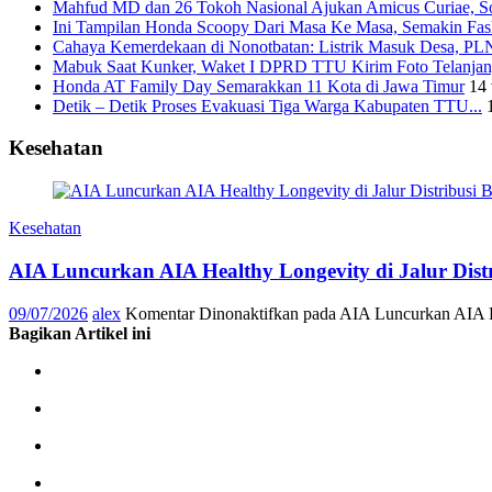
Mahfud MD dan 26 Tokoh Nasional Ajukan Amicus Curiae, Sor
Ini Tampilan Honda Scoopy Dari Masa Ke Masa, Semakin Fash
Cahaya Kemerdekaan di Nonotbatan: Listrik Masuk Desa, PLN
Mabuk Saat Kunker, Waket I DPRD TTU Kirim Foto Telanjang
Honda AT Family Day Semarakkan 11 Kota di Jawa Timur
14 
Detik – Detik Proses Evakuasi Tiga Warga Kabupaten TTU...
Kesehatan
Kesehatan
AIA Luncurkan AIA Healthy Longevity di Jalur Dis
09/07/2026
alex
Komentar Dinonaktifkan
pada AIA Luncurkan AIA He
Bagikan Artikel ini