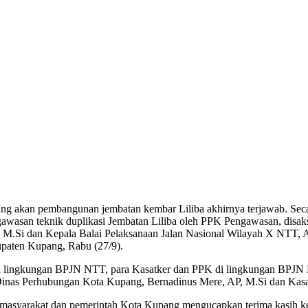
akan pembangunan jembatan kembar Liliba akhirnya terjawab. Secara
gawasan teknik duplikasi Jembatan Liliba oleh PPK Pengawasan, disak
, M.Si dan Kepala Balai Pelaksanaan Jalan Nasional Wilayah X NTT, A
aten Kupang, Rabu (27/9).
 di lingkungan BPJN NTT, para Kasatker dan PPK di lingkungan BPJN NT
nas Perhubungan Kota Kupang, Bernadinus Mere, AP, M.Si dan Kasat
 masyarakat dan pemerintah Kota Kupang mengucapkan terima kasih