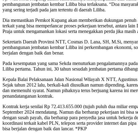
pembangunan jembatan kembar Liliba bisa terlaksana. “Doa masyara
yang sering terjadi pada jam tertentu di daerah Liliba.
Dia memastikan Pemkot Kupang akan memberikan dukungan penuh agar 
terkait yang bisa memperlancar proses pekerjaan tersebut, antara lai
Praja untuk mengamankan lokasi serta menegakkan perda jika masih
Sekretaris Daerah Provinsi NTT, Cosmas D. Lana, SH, M.Si, menyampa
pembangunan jembatan kembar Liliba ini perkembangan ekonomi, sosi
berjalan dengan baik dan benar.
Pada kesempatan yang sama Sekda menuturkan pengalamannya pada ta
Liliba pertama. Tahun ini, 30 tahun sesudah jembatan pertama dibang
Kepala Balai Pelaksanaan Jalan Nasional Wilayah X NTT, Agustinus
Sejak tahun 2012 lalu, berkali-kali diusulkan namun dipending, kare
dan memenuhi syarat. Namun pihaknya terus berjuang karena ini me
penandatanganan kontrak.
Kontrak kerja senilai Rp 72.413.655.000 (tujuh puluh dua miliar empat
September 2024 mendatang. Namun dia berharap pekerjaan ini bisa s
dengan susah payah, dia berharap para penyedia jasa untuk bekerja
koordinasi terkait kabel PLN, telepon serta provider internet dan pi
bisa berjalan dengan baik dan lancar. *PKP