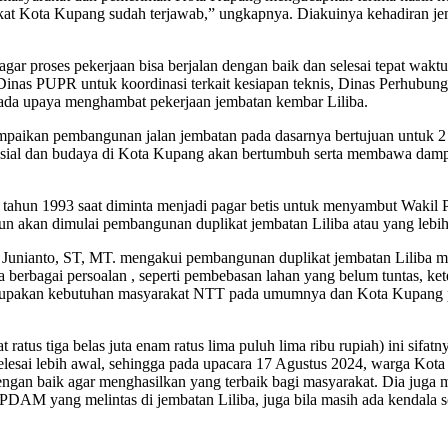
kat Kota Kupang sudah terjawab,” ungkapnya. Diakuinya kehadiran j
proses pekerjaan bisa berjalan dengan baik dan selesai tepat waktu
n Dinas PUPR untuk koordinasi terkait kesiapan teknis, Dinas Perhubung
 ada upaya menghambat pekerjaan jembatan kembar Liliba.
ikan pembangunan jalan jembatan pada dasarnya bertujuan untuk 2 hal
al dan budaya di Kota Kupang akan bertumbuh serta membawa dampak y
hun 1993 saat diminta menjadi pagar betis untuk menyambut Wakil Pr
un akan dimulai pembangunan duplikat jembatan Liliba atau yang lebih
 Junianto, ST, MT. mengakui pembangunan duplikat jembatan Liliba m
na berbagai persoalan , seperti pembebasan lahan yang belum tuntas, k
rupakan kebutuhan masyarakat NTT pada umumnya dan Kota Kupang pad
 ratus tiga belas juta enam ratus lima puluh lima ribu rupiah) ini sif
elesai lebih awal, sehingga pada upacara 17 Agustus 2024, warga Kot
 dengan baik agar menghasilkan yang terbaik bagi masyarakat. Dia ju
pa PDAM yang melintas di jembatan Liliba, juga bila masih ada kendala 