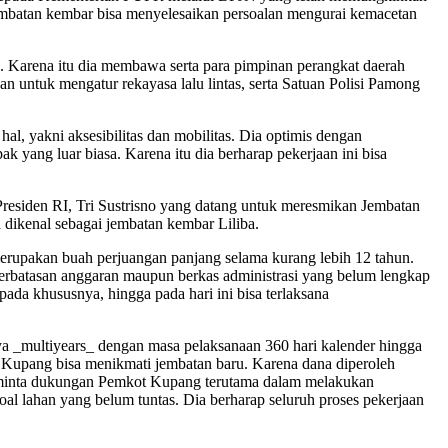
embatan kembar bisa menyelesaikan persoalan mengurai kemacetan
. Karena itu dia membawa serta para pimpinan perangkat daerah
an untuk mengatur rekayasa lalu lintas, serta Satuan Polisi Pamong
, yakni aksesibilitas dan mobilitas. Dia optimis dengan
ang luar biasa. Karena itu dia berharap pekerjaan ini bisa
esiden RI, Tri Sustrisno yang datang untuk meresmikan Jembatan
 dikenal sebagai jembatan kembar Liliba.
erupakan buah perjuangan panjang selama kurang lebih 12 tahun.
eterbatasan anggaran maupun berkas administrasi yang belum lengkap
a khususnya, hingga pada hari ini bisa terlaksana
atnya _multiyears_ dengan masa pelaksanaan 360 hari kalender hingga
a Kupang bisa menikmati jembatan baru. Karena dana diperoleh
ga minta dukungan Pemkot Kupang terutama dalam melakukan
soal lahan yang belum tuntas. Dia berharap seluruh proses pekerjaan