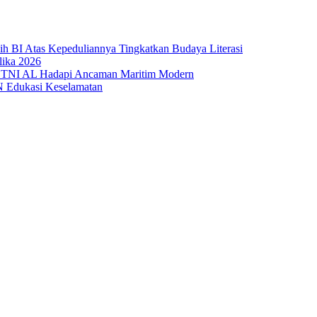
sih BI Atas Kepeduliannya Tingkatkan Budaya Literasi
lika 2026
 TNI AL Hadapi Ancaman Maritim Modern
N Edukasi Keselamatan