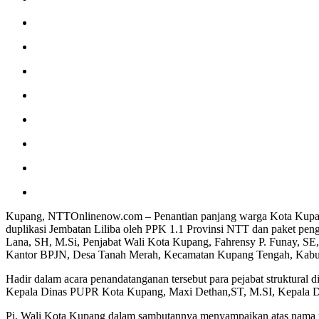
Kupang, NTTOnlinenow.com – Penantian panjang warga Kota Kupang 
duplikasi Jembatan Liliba oleh PPK 1.1 Provinsi NTT dan paket pen
Lana, SH, M.Si, Penjabat Wali Kota Kupang, Fahrensy P. Funay, SE
Kantor BPJN, Desa Tanah Merah, Kecamatan Kupang Tengah, Kabup
Hadir dalam acara penandatanganan tersebut para pejabat struktural
Kepala Dinas PUPR Kota Kupang, Maxi Dethan,ST, M.SI, Kepala Di
Pj. Wali Kota Kupang dalam sambutannya menyampaikan atas nama