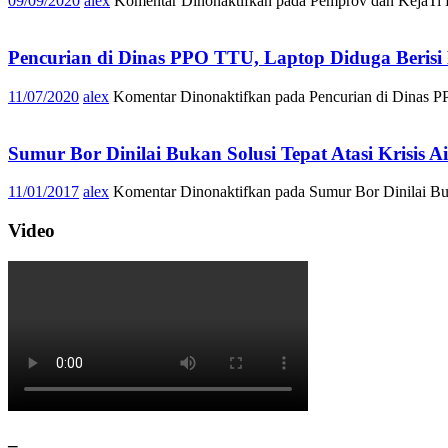
09/09/2020
alex
Komentar Dinonaktifkan
pada Pemprov dan KejaTi 
Pencurian di Dinas PPO TTU, Laptop Diduga Beri
11/07/2020
alex
Komentar Dinonaktifkan
pada Pencurian di Dinas 
Sumur Bor Dinilai Bukan Solusi Tepat Atasi Krisis A
11/01/2017
alex
Komentar Dinonaktifkan
pada Sumur Bor Dinilai Buk
Video
–