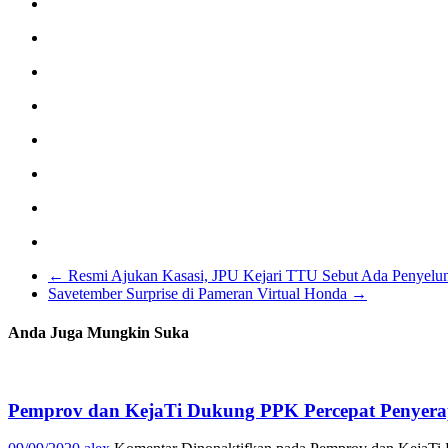
←
Resmi Ajukan Kasasi, JPU Kejari TTU Sebut Ada Penyelun
Savetember Surprise di Pameran Virtual Honda
→
Anda Juga Mungkin Suka
Pemprov dan KejaTi Dukung PPK Percepat Penyera