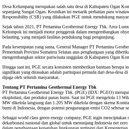
Desa Kelumpang merupakan salah satu desa di Kabupaten Ogan Komerin
sepanjang Sungai Ogan. Keunikan ini menarik perhatian para wisata
Responsibility (CSR) yang dilakukan PGE untuk mendukung masyarak
Sejak tahun 2021, PT Pertamina Geothermal Energy Tbk. Area Lumu
Kelompok ini menjadi motor penggerak dalam mengembangkan obyek wi
belanting, yang menjadi fasilitas pendukung bagi pengunjung.
Pada kesempatan yang sama, General Manager PT Pertamina Geother
Pemerintah Provinsi Sumatera Selatan atas penghargaan yang diberi
mengembangkan sektor pariwisata unggulan di Kabupaten Ogan Kom
Hingga saat ini, PGE secara konsisten memberikan bantuan berupa i
signifikan yang dirasakan adalah partisipasi pemuda dari desa-desa 
dijaga oleh seluruh masyarakat.
Tentang PT Pertamina Geothermal Energy Tbk
PT Pertamina Geothermal Energy Tbk. (PGE) (IDX: PGEO) merupaka
eksploitasi, dan produksi panas bumi. Saat ini PGE mengelola 13 
MW dikelola langsung dan 1.205 MW dikelola dengan skema Kontrak Op
bumi di Indonesia, dengan potensi pengurangan emisi CO2 sebesar sek
Sebagai world class green energy company, PGE ingin menciptakan ni
dekarbonasi nasional dan global untuk menunjang Indonesia net ze
dalam penghargaan kepatuhan lingkungan tertinggi dari Kementeria