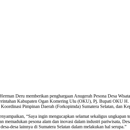
Herman Deru memberikan penghargaan Anugerah Pesona Desa Wisata 
pemerintahan Kabupaten Ogan Komering Ulu (OKU), Pj. Bupati OKU H.
um Koordinasi Pimpinan Daerah (Forkopimda) Sumatera Selatan, dan K
yampaikan, “Saya ingin mengucapkan selamat sekaligus ungkapan te
gan memadukan pesona alam dan inovasi dalam industri pariwisata, 
i desa-desa lainnya di Sumatera Selatan dalam melakukan hal serupa.”