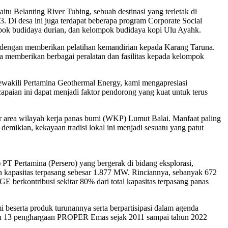
u Belanting River Tubing, sebuah destinasi yang terletak di
 Di desa ini juga terdapat beberapa program Corporate Social
mpok budidaya durian, dan kelompok budidaya kopi Ulu Ayahk.
dengan memberikan pelatihan kemandirian kepada Karang Taruna.
 memberikan berbagai peralatan dan fasilitas kepada kelompok
akili Pertamina Geothermal Energy, kami mengapresiasi
paian ini dapat menjadi faktor pendorong yang kuat untuk terus
r area wilayah kerja panas bumi (WKP) Lumut Balai. Manfaat paling
emikian, kekayaan tradisi lokal ini menjadi sesuatu yang patut
Pertamina (Persero) yang bergerak di bidang eksplorasi,
 kapasitas terpasang sebesar 1.877 MW. Rinciannya, sebanyak 672
berkontribusi sekitar 80% dari total kapasitas terpasang panas
beserta produk turunannya serta berpartisipasi dalam agenda
ngan 13 penghargaan PROPER Emas sejak 2011 sampai tahun 2022