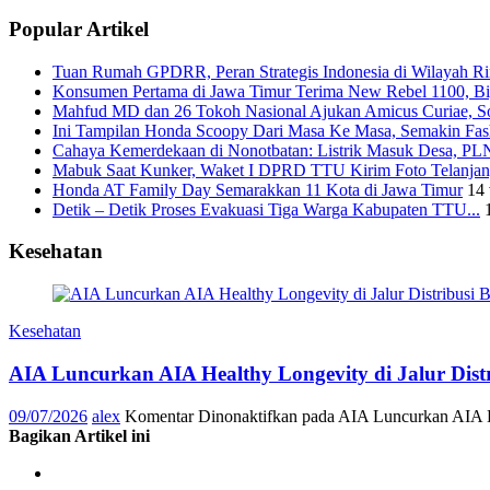
Popular Artikel
Tuan Rumah GPDRR, Peran Strategis Indonesia di Wilayah Rin
Konsumen Pertama di Jawa Timur Terima New Rebel 1100, Big
Mahfud MD dan 26 Tokoh Nasional Ajukan Amicus Curiae, Sor
Ini Tampilan Honda Scoopy Dari Masa Ke Masa, Semakin Fash
Cahaya Kemerdekaan di Nonotbatan: Listrik Masuk Desa, PLN
Mabuk Saat Kunker, Waket I DPRD TTU Kirim Foto Telanjang
Honda AT Family Day Semarakkan 11 Kota di Jawa Timur
14 
Detik – Detik Proses Evakuasi Tiga Warga Kabupaten TTU...
Kesehatan
Kesehatan
AIA Luncurkan AIA Healthy Longevity di Jalur Dis
09/07/2026
alex
Komentar Dinonaktifkan
pada AIA Luncurkan AIA He
Bagikan Artikel ini