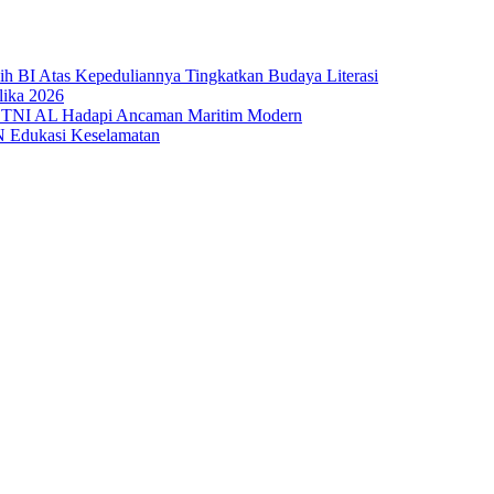
sih BI Atas Kepeduliannya Tingkatkan Budaya Literasi
lika 2026
 TNI AL Hadapi Ancaman Maritim Modern
N Edukasi Keselamatan