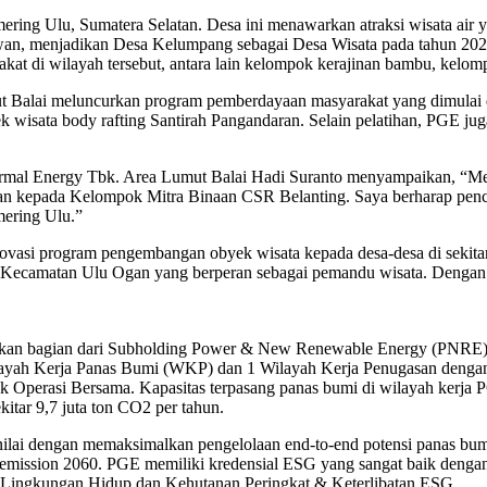
g Ulu, Sumatera Selatan. Desa ini menawarkan atraksi wisata air yait
wan, menjadikan Desa Kelumpang sebagai Desa Wisata pada tahun 2023.
at di wilayah tersebut, antara lain kelompok kerajinan bambu, kelo
t Balai meluncurkan program pemberdayaan masyarakat yang dimulai 
sata body rafting Santirah Pangandaran. Selain pelatihan, PGE juga
mal Energy Tbk. Area Lumut Balai Hadi Suranto menyampaikan, “Mew
kan kepada Kelompok Mitra Binaan CSR Belanting. Saya berharap penca
ering Ulu.”
novasi program pengembangan obyek wisata kepada desa-desa di sekita
di Kecamatan Ulu Ogan yang berperan sebagai pemandu wisata. Dengan d
n bagian dari Subholding Power & New Renewable Energy (PNRE) PT 
Wilayah Kerja Panas Bumi (WKP) dan 1 Wilayah Kerja Penugasan dengan
erasi Bersama. Kapasitas terpasang panas bumi di wilayah kerja PGE 
itar 9,7 juta ton CO2 per tahun.
lai dengan memaksimalkan pengelolaan end-to-end potensi panas bumi 
ro emission 2060. PGE memiliki kredensial ESG yang sangat baik de
n Lingkungan Hidup dan Kehutanan Peringkat & Keterlibatan ESG.