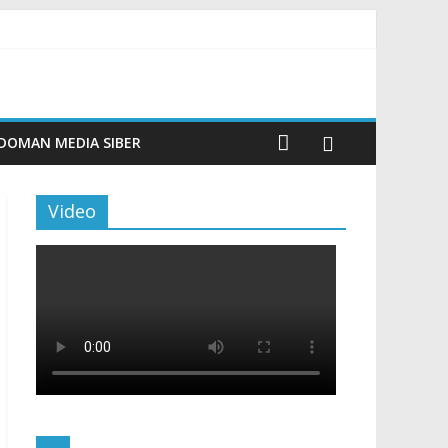
m Beku, Jelang Peringatan HUT RI ke-81
ngan Sentuhan Kemanusiaan dan Keberlanjutan
si dan Aktivitas Seru untuk Generasi Muda
Tingkatkan Budaya Literasi
DOMAN MEDIA SIBER
Video