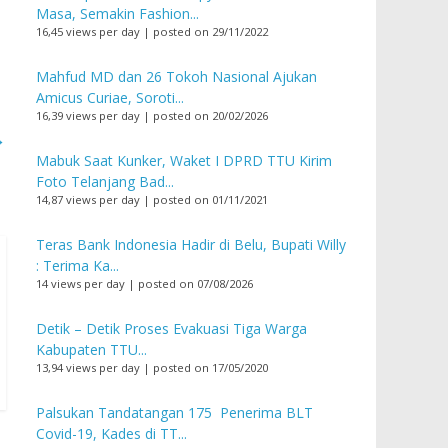
Masa, Semakin Fashion...
16,45 views per day
|
posted on 29/11/2022
Mahfud MD dan 26 Tokoh Nasional Ajukan
Amicus Curiae, Soroti...
16,39 views per day
|
posted on 20/02/2026
→
Mabuk Saat Kunker, Waket I DPRD TTU Kirim
Foto Telanjang Bad...
14,87 views per day
|
posted on 01/11/2021
Teras Bank Indonesia Hadir di Belu, Bupati Willy
: Terima Ka...
14 views per day
|
posted on 07/08/2026
Detik – Detik Proses Evakuasi Tiga Warga
Kabupaten TTU...
13,94 views per day
|
posted on 17/05/2020
Palsukan Tandatangan 175 Penerima BLT
Covid-19, Kades di TT...