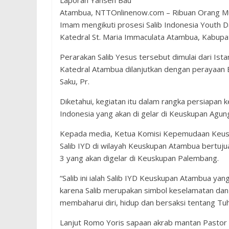
Laporan Yansen Bau
Atambua, NTTOnlinenow.com – Ribuan Orang Mu
Imam mengikuti prosesi Salib Indonesia Youth 
Katedral St. Maria Immaculata Atambua, Kabupa
Perarakan Salib Yesus tersebut dimulai dari Istan
Katedral Atambua dilanjutkan dengan perayaan 
Saku, Pr.
Diketahui, kegiatan itu dalam rangka persiapa
Indonesia yang akan di gelar di Keuskupan Agun
Kepada media, Ketua Komisi Kepemudaan Keusk
Salib IYD di wilayah Keuskupan Atambua bertuj
3 yang akan digelar di Keuskupan Palembang.
“Salib ini ialah Salib IYD Keuskupan Atambua ya
karena Salib merupakan simbol keselamatan dan
membaharui diri, hidup dan bersaksi tentang Tuha
Lanjut Romo Yoris sapaan akrab mantan Pastor 