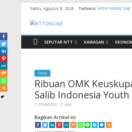
Sabtu, Agustus 8, 2026
Terbaru:
Astra Honda Siap 
Dukung Ketahanan
Komisaris Indepe
Honda DBL 2026 E
Teras Bank Indone
SEPUTAR NTT
KAWASAN
EKONO
Timor
Ribuan OMK Keuskupa
Salib Indonesia Youth
23/06/2023
alex
Bagikan Artikel ini