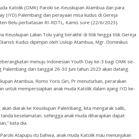
da Katolik (OMK) Paroki se-Keuskupan Atambua dan para
Day (IYD) Palembang dan perayaan misa kudus di Gereja
ten Belu perbatasan RI-RDTL, Kamis sore (22/6/2023).
a Keuskupan Lalian Tolu yang berakhir di titik hingga titik Gereja
Ekaristi Kudus dipimpin oleh Uskup Atambua, Mgr. Dominikus
n keberangkatan menuju Indonesian Youth Day ke-3 bagi OMK se-
g Palembang dari tanggal 26-30 Juni tahun 2023 akan datang.
upan Atambua, Romo Yoris Giri, Pr menuturkan, perarakan
uan untuk mempersiapkan anak muda Katolik dalam ajang IYD ke-
ng akan diarak ke Keuskupan Palembang, kita mengarak salib,
 tanda keselamatan, sehingga anak muda diharapkan dapat
n,” kata dia.
Paroki Atapupu itu bahwa, anak muda Katolik mau menunjukan