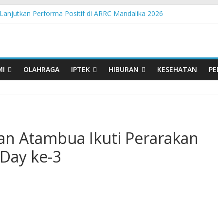
Lanjutkan Performa Positif di ARRC Mandalika 2026
 Pangan Lokal, PLN Kupang Pasok Listrik Industri Penyimpanan Aya
nden Pertamina Patra Niaga Terpikat Produk UMKM Mitra Binaan de
ast Java – North Resmi Bergulir, MPM Honda Jatim Hadirkan Kompeti
sia Hadir di Belu, Bupati Willy : Terima Kasih BI Atas Kepeduliannya 
MI
OLAHRAGA
IPTEK
HIBURAN
KESEHATAN
PE
n Atambua Ikuti Perarakan
 Day ke-3